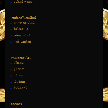
ฮอลิเดย์ พาเลซ
เกมส์คาสิโนออนไลน์
บาคาร่าออนไลน์
ไฮโลออนไลน์
รูเล็ตออนไลน์
กำถั่วออนไลน์
แทงบอลออนไลน์
สโบเบท
ยูฟ่าเบท
แม็กเบท
เอ็ม8เบท
วินนิ่งเอฟที
ติดต่อเรา