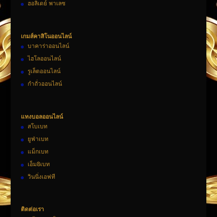
ฮอลิเดย์ พาเลซ
เกมส์คาสิโนออนไลน์
บาคาร่าออนไลน์
ไฮโลออนไลน์
รูเล็ตออนไลน์
กำถั่วออนไลน์
แทงบอลออนไลน์
สโบเบท
ยูฟ่าเบท
แม็กเบท
เอ็ม8เบท
วินนิ่งเอฟที
ติดต่อเรา