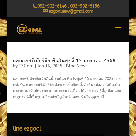
092-902-6146 , 092-902-6156
ezgoalnew@gmail.com
ผลบอลพรีเมียร์ลีก คืนวันพุธที่ 15 มกราคม 2568
by
EZGoal
|
Jan 16, 2025
|
Blog News
ผลบอลพรีเมียร์ลีกเมื่อคืนนี้ สุดมันส์ คืนวันพุธที่ 15 มกราคม 2025 การ
แข่งขัน ฟุตบอลพรีเมียร์ลีก อังกฤษ เป็นอีกหนึ่งค่ำคืนแห่งความตื่นเต้น
และดราม่าที่ไม่ควรพลาด แต่ละสนามเต็มไปด้วยการต่อสู้ที่ดุเดือดและ
เหตุการณ์ที่เป็นจุดเปลี่ยนสำคัญสำหรับหลายทีมในฤดูกาลนี้...
line ezgoal