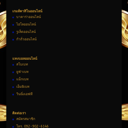
เกมส์คาสิโนออนไลน์
บาคาร่าออนไลน์
ไฮโลออนไลน์
รูเล็ตออนไลน์
กำถั่วออนไลน์
แทงบอลออนไลน์
สโบเบท
ยูฟ่าเบท
แม็กเบท
เอ็ม8เบท
วินนิ่งเอฟที
ติดต่อเรา
สมัครสมาชิก
โทร. 092-902-6146