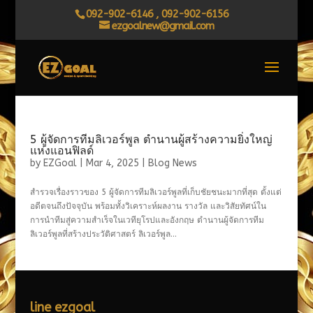
092-902-6146 , 092-902-6156
ezgoalnew@gmail.com
5 ผู้จัดการทีมลิเวอร์พูล ตำนานผู้สร้างความยิ่งใหญ่
แห่งแอนฟิลด์
by
EZGoal
|
Mar 4, 2025
|
Blog News
สำรวจเรื่องราวของ 5 ผู้จัดการทีมลิเวอร์พูลที่เก็บชัยชนะมากที่สุด ตั้งแต่
อดีตจนถึงปัจจุบัน พร้อมทั้งวิเคราะห์ผลงาน รางวัล และวิสัยทัศน์ใน
การนำทีมสู่ความสำเร็จในเวทียุโรปและอังกฤษ ตำนานผู้จัดการทีม
ลิเวอร์พูลที่สร้างประวัติศาสตร์ ลิเวอร์พูล...
line ezgoal