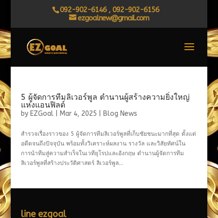
092-902-6146 , 092-902-6156
ezgoalnew@gmail.com
5 ผู้จัดการทีมลิเวอร์พูล ตำนานผู้สร้างความยิ่งใหญ่
แห่งแอนฟิลด์
by
EZGoal
|
Mar 4, 2025
|
Blog News
สำรวจเรื่องราวของ 5 ผู้จัดการทีมลิเวอร์พูลที่เก็บชัยชนะมากที่สุด ตั้งแต่
อดีตจนถึงปัจจุบัน พร้อมทั้งวิเคราะห์ผลงาน รางวัล และวิสัยทัศน์ใน
การนำทีมสู่ความสำเร็จในเวทียุโรปและอังกฤษ ตำนานผู้จัดการทีม
ลิเวอร์พูลที่สร้างประวัติศาสตร์ ลิเวอร์พูล...
line ezgoal