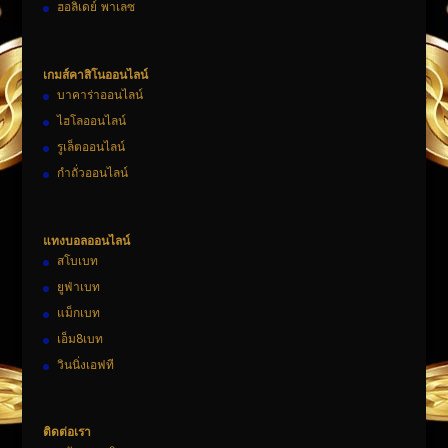
ฮอลิเดย์ พาเลซ
เกมส์คาสิโนออนไลน์
บาคาร่าออนไลน์
ไฮโลออนไลน์
รูเล็ตออนไลน์
กำถั่วออนไลน์
แทงบอลออนไลน์
สโบเบท
ยูฟ่าเบท
แม็กเบท
เอ็ม8เบท
วินนิ่งเอฟที
ติดต่อเรา