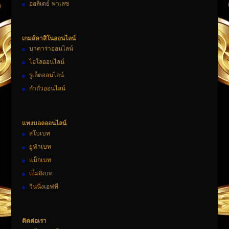
ฮอลิเดย์ พาเลซ
เกมส์คาสิโนออนไลน์
บาคาร่าออนไลน์
ไฮโลออนไลน์
รูเล็ตออนไลน์
กำถั่วออนไลน์
แทงบอลออนไลน์
สโบเบท
ยูฟ่าเบท
แม็กเบท
เอ็ม8เบท
วินนิ่งเอฟที
ติดต่อเรา