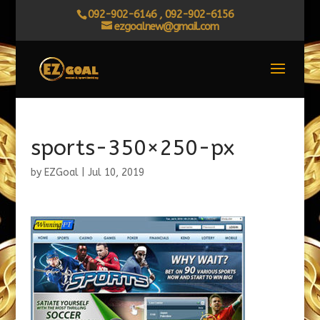
092-902-6146 , 092-902-6156
ezgoalnew@gmail.com
sports-350×250-px
by
EZGoal
|
Jul 10, 2019