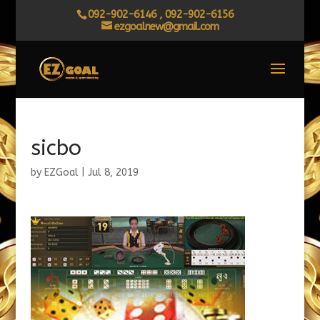
092-902-6146 , 092-902-6156
ezgoalnew@gmail.com
sicbo
by
EZGoal
|
Jul 8, 2019