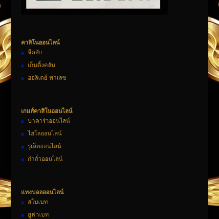
คาสิโนออนไลน์
จีคลับ
เก็นติ้งคลับ
ฮอลิเดย์ พาเลซ
เกมส์คาสิโนออนไลน์
บาคาร่าออนไลน์
ไฮโลออนไลน์
รูเล็ตออนไลน์
กำถั่วออนไลน์
แทงบอลออนไลน์
สโบเบท
ยูฟ่าเบท