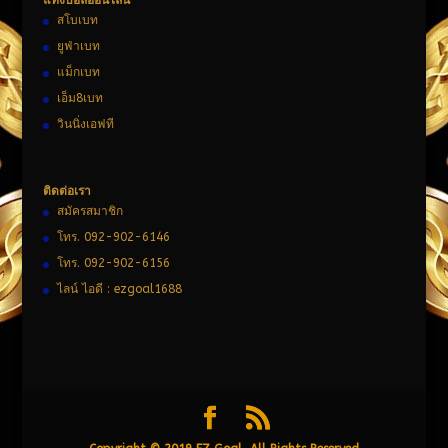
สโบเบท
ยูฟ่าเบท
แม็กเบท
เอ็ม8เบท
วินนิ่งเอฟที
ติดต่อเรา
สมัครสมาชิก
โทร. 092-902-6146
โทร. 092-902-6156
ไลน์ ไอดี : ezgoal1688