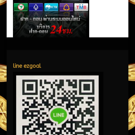
line ezgoal