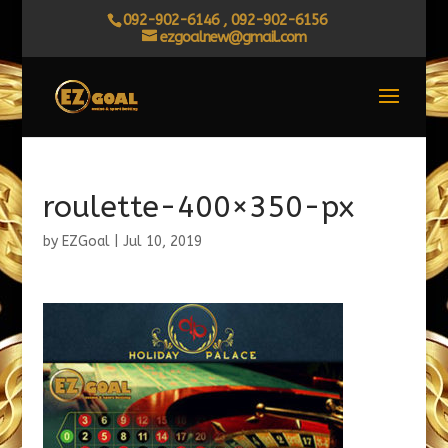
092-902-6146 , 092-902-6156
ezgoalnew@gmail.com
roulette-400×350-px
by
EZGoal
|
Jul 10, 2019