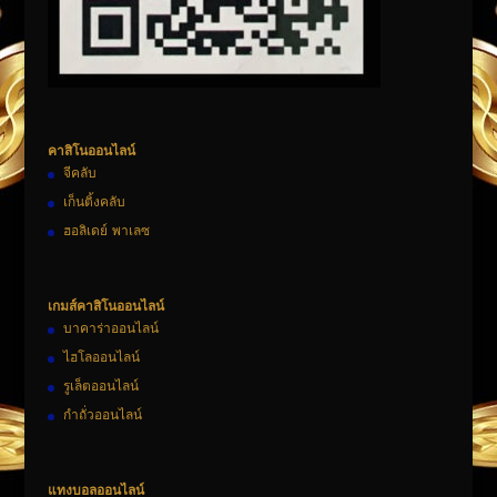
คาสิโนออนไลน์
จีคลับ
เก็นติ้งคลับ
ฮอลิเดย์ พาเลซ
เกมส์คาสิโนออนไลน์
บาคาร่าออนไลน์
ไฮโลออนไลน์
รูเล็ตออนไลน์
กำถั่วออนไลน์
แทงบอลออนไลน์