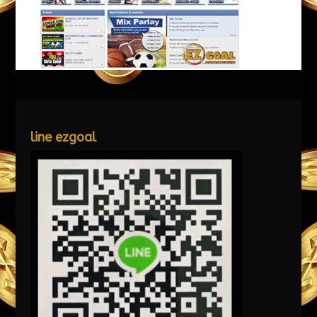
line ezgoal