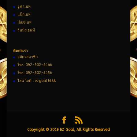
ยูฟ่าเบท
แม็กเบท
เอ็ม8เบท
วินนิ่งเอฟที
ติดต่อเรา
สมัครสมาชิก
โทร. 092-902-6146
โทร. 092-902-6156
ไลน์ ไอดี : ezgoal1688
Copyright © 2019 EZ Goal, All Rights Reserved