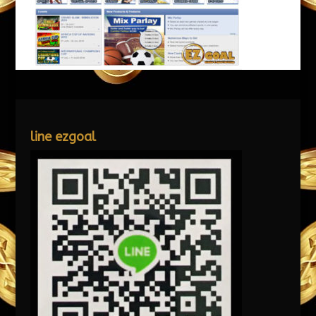
line ezgoal