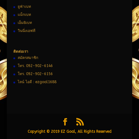
ยูฟ่าเบท
แม็กเบท
เอ็ม8เบท
วินนิ่งเอฟที
ติดต่อเรา
สมัครสมาชิก
โทร. 092-902-6146
โทร. 092-902-6156
ไลน์ ไอดี : ezgoal1688
Copyright © 2019 EZ Goal, All Rights Reserved