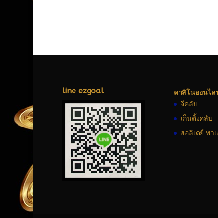
line ezgoal
คาสิโนออนไลน
จีคลับ
เก็นติ้งคลับ
ฮอลิเดย์ พา