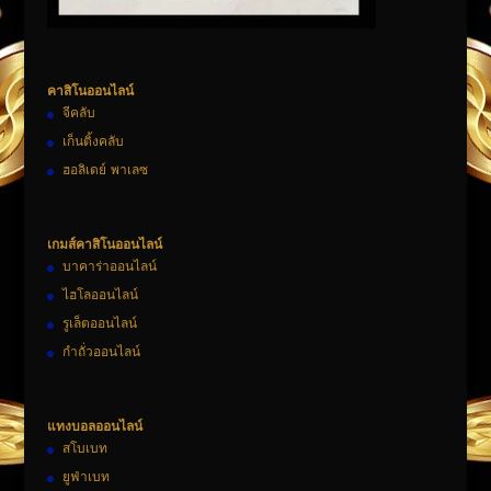
คาสิโนออนไลน์
จีคลับ
เก็นติ้งคลับ
ฮอลิเดย์ พาเลซ
เกมส์คาสิโนออนไลน์
บาคาร่าออนไลน์
ไฮโลออนไลน์
รูเล็ตออนไลน์
กำถั่วออนไลน์
แทงบอลออนไลน์
สโบเบท
ยูฟ่าเบท