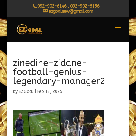
092-902-6146 , 092-902-6156
ezgoalnew@gmail.com
zinedine-zidane-
football-genius-
legendary-manager2
by
EZGoal
|
Feb 13, 2025