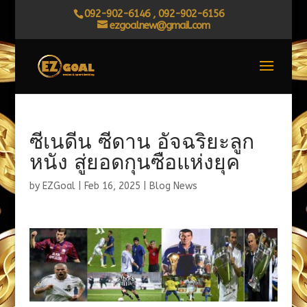
092-902-6146 , 092-902-6156
ezgoalnew@gmail.com
ซีเนดีน ซีดาน อัจฉริยะลูก
หนัง สู่ยอดกุนซือแห่งยุค
by
EZGoal
|
Feb 16, 2025
|
Blog News