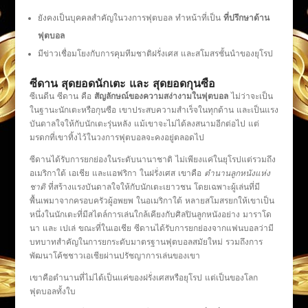
ยังคงเป็นบุคคลสำคัญในวงการฟุตบอล ทำหน้าที่เป็น
ที่ปรึกษาด้าน
ฟุตบอล
มีข่าวเชื่อมโยงกับการคุมทีมชาติฝรั่งเศส และสโมสรชั้นนำของยุโรป
ซีดาน สุดยอดนักเตะ และ สุดยอดกุนซือ
ซีเนดีน ซีดาน คือ
สัญลักษณ์ของความสง่างามในฟุตบอล
ไม่ว่าจะเป็น
ในฐานะนักเตะหรือกุนซือ เขาประสบความสำเร็จในทุกด้าน และเป็นแรง
บันดาลใจให้กับนักเตะรุ่นหลัง แม้เขาจะไม่ได้ลงสนามอีกต่อไป แต่
มรดกที่เขาทิ้งไว้ในวงการฟุตบอลจะคงอยู่ตลอดไป
ซีดานได้รับการยกย่องในระดับนานาชาติ ไม่เพียงแค่ในยุโรปแต่รวมถึง
อเมริกาใต้ เอเชีย และแอฟริกา ในฝรั่งเศส เขาคือ
ตำนานลูกหนังแห่ง
ชาติ
ที่สร้างแรงบันดาลใจให้กับนักเตะเยาวชน โดยเฉพาะผู้เล่นที่มี
พื้นเพมาจากครอบครัวผู้อพยพ ในอเมริกาใต้ หลายสโมสรยกให้เขาเป็น
หนึ่งในนักเตะที่มีสไตล์การเล่นใกล้เคียงกับศิลปินลูกหนังอย่าง มาราโด
นา และ เปเล่ ขณะที่ในเอเชีย ซีดานได้รับการยกย่องจากแฟนบอลว่ามี
บทบาทสำคัญในการยกระดับมาตรฐานฟุตบอลสมัยใหม่ รวมถึงการ
พัฒนาโค้ชชาวเอเชียผ่านปรัชญาการเล่นของเขา
เขาคือตำนานที่ไม่ได้เป็นแค่ของฝรั่งเศสหรือยุโรป แต่เป็นของโลก
ฟุตบอลทั้งใบ