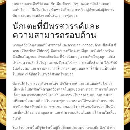
บทความเจาะลึกชีวิตของ ซีเนดีน ซีดาน (ซิซู) ตั้งแต่สมัยเป็นนักเตะ
ระดับโลก อาชีพในสโมสร ทีมชาติฝรั่งเศส การก้าวสู่ตำแหน่งผู้จัดการ
ทีม และบทบาทหลังจากนั้นในวงการฟุตบอล
นักเตะที่มีพรสวรรค์และ
ความสามารถรอบด้าน
หากพูดถึงนักฟุตบอลที่มีพรสวรรค์และความสามารถรอบด้าน
ซีเนดีน ซี
ดาน (Zinedine Zidane)
คือตัวอย่างที่โดดเด่นที่สุด เขาไม่เพียงสร้าง
ชื่อเสียงในฐานะ
นักเตะอัจฉริยะ
ที่นำฝรั่งเศสสู่ความสำเร็จสูงสุด แต่ยัง
ประสบความสำเร็จในฐานะ
กุนซือระดับโลก
การเล่นที่สง่างาม วิสัยทัศน์
อันเฉียบคม และความสามารถในการควบคุมบอล ทำให้ซีดานเป็นหนึ่ง
ในนักเตะที่ดีที่สุดในประวัติศาสตร์ฟุตบอล
ซีดานได้รับการยอมรับจากโค้ช นักวิเคราะห์ และแฟนบอลทั่วโลกว่า
เป็นหนึ่งในมิดฟิลด์ที่ครบเครื่องที่สุดในยุคของเขา ความสามารถในการ
เลี้ยงบอล การจ่ายบอลที่แม่นยำ และทักษะในการควบคุมเกมของเขา
เปรียบเสมือนงานศิลปะในสนามฟุตบอล บรรดาโค้ชระดับตำนาน เช่น
คาร์โล อันเชล็อตติ
และ
อาร์แซน เวนเกอร์
ต่างชื่นชมซีดานว่าเป็นนัก
เตะที่เล่นได้อย่างชาญฉลาด และสามารถเปลี่ยนโฉมเกมได้ภายในเสี้ยว
วินาที
ในยุโรป เขาเป็นที่รู้จักว่าเป็นผู้ที่เปลี่ยนแปลงบทบาทของมิดฟิลด์ตัวรุก