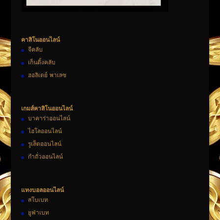
คาสิโนออนไลน์
จีคลับ
เก็นติ้งคลับ
ฮอลิเดย์ พาเลซ
เกมส์คาสิโนออนไลน์
บาคาร่าออนไลน์
ไฮโลออนไลน์
รูเล็ตออนไลน์
กำถั่วออนไลน์
แทงบอลออนไลน์
สโบเบท
ยูฟ่าเบท