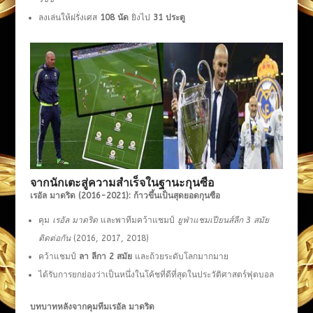
ลงเล่นให้ฝรั่งเศส
108 นัด
ยิงไป
31 ประตู
จากนักเตะสู่ความสำเร็จในฐานะกุนซือ
เรอัล มาดริด (2016-2021): ก้าวขึ้นเป็นสุดยอดกุนซือ
คุม
เรอัล มาดริด
และพาทีมคว้าแชมป์
ยูฟ่าแชมเปียนส์ลีก
3 สมัย
ติดต่อกัน
(2016, 2017, 2018)
คว้าแชมป์
ลา ลีกา
2 สมัย
และถ้วยระดับโลกมากมาย
ได้รับการยกย่องว่าเป็นหนึ่งในโค้ชที่ดีที่สุดในประวัติศาสตร์ฟุตบอล
บทบาทหลังจากคุมทีมเรอัล มาดริด