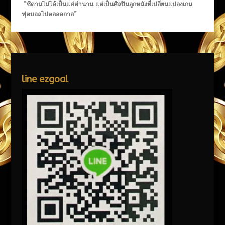
“ซีดานไม่ได้เป็นแค่ตำนาน แต่เป็นศิลปินลูกหนังที่เปลี่ยนแปลงเกม
ฟุตบอลไปตลอดกาล”
line ezgoal