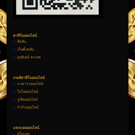
คาสิโนออนไลน์
จีคลับ
เก็นติ้งคลับ
ฮอลิเดย์ พาเลซ
เกมส์คาสิโนออนไลน์
บาคาร่าออนไลน์
ไฮโลออนไลน์
รูเล็ตออนไลน์
กำถั่วออนไลน์
แทงบอลออนไลน์
สโบเบท