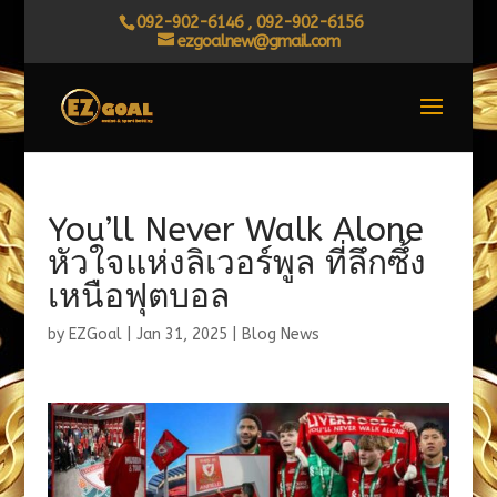
092-902-6146 , 092-902-6156
ezgoalnew@gmail.com
You’ll Never Walk Alone
หัวใจแห่งลิเวอร์พูล ที่ลึกซึ้ง
เหนือฟุตบอล
by
EZGoal
|
Jan 31, 2025
|
Blog News