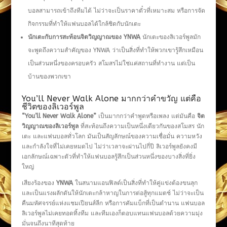
บอลสามารถเข้าถึงทีมได้ ไม่ว่าจะเป็นราคาตั๋วที่เหมาะสม หรือการจัด
กิจกรรมที่ทำให้แฟนบอลได้ใกล้ชิดกับนักเตะ
นักเตะกับการสะท้อนจิตวิญญาณของ YNWA
นักเตะของลิเวอร์พูลมัก
จะพูดถึงความสำคัญของ YNWA ว่าเป็นสิ่งที่ทำให้พวกเขารู้สึกเหมือน
เป็นส่วนหนึ่งของครอบครัว สโมสรไม่ใช่แค่สถานที่ทำงาน แต่เป็น
บ้านของพวกเขา
You’ll Never Walk Alone มากกว่าคำขวัญ แต่คือ
ชีวิตของลิเวอร์พูล
“You’ll Never Walk Alone”
เป็นมากกว่าคำพูดหรือเพลง แต่มันคือ
จิต
วิญญาณของลิเวอร์พูล
ที่สะท้อนถึงความเป็นหนึ่งเดียวกันของสโมสร นัก
เตะ และแฟนบอลทั่วโลก มันเป็นสัญลักษณ์ของความเชื่อมั่น ความหวัง
และกำลังใจที่ไม่เคยหมดไป ไม่ว่าเวลาจะผ่านไปกี่ปี ลิเวอร์พูลยังคงมี
เอกลักษณ์เฉพาะตัวที่ทำให้แฟนบอลรู้สึกเป็นส่วนหนึ่งของบางสิ่งที่ยิ่ง
ใหญ่
เสียงร้องของ
YNWA
ในสนามแอนฟิลด์เป็นสิ่งที่ทำให้คู่แข่งต้องขนลุก
และเป็นแรงผลักดันให้นักเตะกล้าหาญในการต่อสู้ทุกแมตช์ ไม่ว่าจะเป็น
คืนมหัศจรรย์แห่งแชมเปียนส์ลีก หรือการคัมแบ็กที่เป็นตำนาน แฟนบอล
ลิเวอร์พูลไม่เคยทอดทิ้งทีม และทีมเองก็ตอบแทนแฟนบอลด้วยความมุ่ง
มั่นจนถึงนาทีสุดท้าย