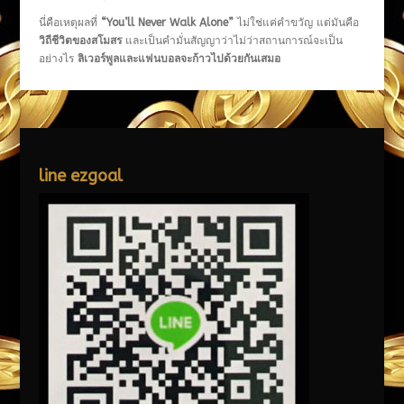
นี่คือเหตุผลที่
“You’ll Never Walk Alone”
ไม่ใช่แค่คำขวัญ แต่มันคือ
วิถีชีวิตของสโมสร
และเป็นคำมั่นสัญญาว่าไม่ว่าสถานการณ์จะเป็น
อย่างไร
ลิเวอร์พูลและแฟนบอลจะก้าวไปด้วยกันเสมอ
line ezgoal