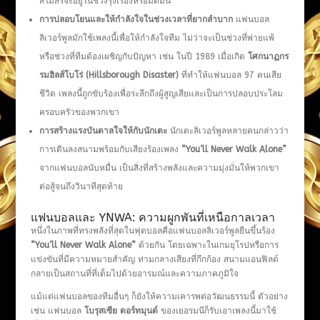
สโมสรจะอยู่ในช่วงรุ่งเรืองหรือมืดมน
การปลอบโยนและให้กำลังใจในช่วงเวลาที่ยากลำบาก
แฟนบอล
ลิเวอร์พูลมักใช้เพลงนี้เพื่อให้กำลังใจทีม ไม่ว่าจะเป็นช่วงที่พ่ายแพ้
หรือช่วงที่ทีมต้องเผชิญกับปัญหา เช่น ในปี 1989 เมื่อเกิด
โศกนาฏกร
รมฮิลส์โบโร่ (
Hillsborough Disaster)
ที่ทำให้แฟนบอล 97 คนเสีย
ชีวิต เพลงนี้ถูกขับร้องเพื่อระลึกถึงผู้สูญเสียและเป็นการปลอบประโลม
ครอบครัวของพวกเขา
การสร้างแรงบันดาลใจให้กับนักเตะ
นักเตะลิเวอร์พูลหลายคนกล่าวว่า
การเดินลงสนามพร้อมกับเสียงร้องเพลง
“You’ll Never Walk Alone”
จากแฟนบอลนับหมื่น เป็นสิ่งที่สร้างพลังและความมุ่งมั่นให้พวกเขา
ต่อสู้จนถึงวินาทีสุดท้าย
แฟนบอลและ YNWA: ความผูกพันที่เหนือกาลเวลา
หนึ่งในภาพที่ทรงพลังที่สุดในฟุตบอลคือแฟนบอลลิเวอร์พูลยืนขึ้นร้อง
“You’ll Never Walk Alone”
ด้วยกัน โดยเฉพาะในเกมยุโรปหรือการ
แข่งขันที่มีความหมายสำคัญ ท่ามกลางเสียงที่กึกก้อง สนามแอนฟิลด์
กลายเป็นสถานที่ที่เต็มไปด้วยอารมณ์และความภาคภูมิใจ
แม้แต่แฟนบอลของทีมอื่นๆ ก็ยังให้ความเคารพต่อวัฒนธรรมนี้ ตัวอย่าง
เช่น แฟนบอล
โบรุสเซีย ดอร์ทมุนด์
ของเยอรมนีก็รับเอาเพลงนี้มาใช้