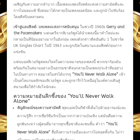
เผชิญกับความยากลำบาก เนื้อเพลงแสดงถึงพลังแห่งความสามัคคีและ
การไม่ยอมแพ้ ซึ่งต่อมาได้กลายเป็นเพลงยอดนิยม และถูกนำไปขับร้อง
โดยศิลปินหลายคน
เข้าสู่แอนฟิลด์: บทเพลงแห่งการสนับสนุน
ในช่วงปี 1960s
Gerry and
the Pacemakers
วงดนตรีจากลิเวอร์พูลได้นำเพลงนี้มาทำใหม่และ
กลายเป็นที่นิยมอย่างมากในอังกฤษ เพลงดังกล่าวติดอันดับ 1 ในชาร์ต
UK Singles Chart ในปี 1963 และถูกเปิดในสนามแอนฟิลด์ก่อนการ
แข่งขัน
แฟนบอลลิเวอร์พูลหลงใหลในความหมายของเพลงนี้ พวกเขาร้องมัน
พร้อมกันในสนามอย่างเป็นธรรมชาติจนกลายเป็นเพลงประจำทีมอย่าง
ไม่เป็นทางการ ต่อมาสโมสรได้บรรจุ
“You’ll Never Walk Alone”
เข้า
เป็นสโลแกนหลักของลิเวอร์พูล และถูกจารึกไว้เหนืออุโมงค์ทางเดินสู่
สนามเพื่อให้กำลังใจนักเตะ
ความหมายอันลึกซึ้งของ “You’ll Never Walk
Alone”
สัญลักษณ์ของความสามัคคี
ฟุตบอลเป็นกีฬาที่เต็มไปด้วยอารมณ์และ
ความรู้สึก การเชียร์ทีมรักเป็นมากกว่าความบันเทิง แต่มันคือความ
ผูกพันระหว่างผู้คนที่มาจากทุกเชื้อชาติและชนชั้น คำว่า
“You’ll
Never Walk Alone”
สื่อถึงความร่วมมือและการไม่ทอดทิ้งกัน ไม่ว่า