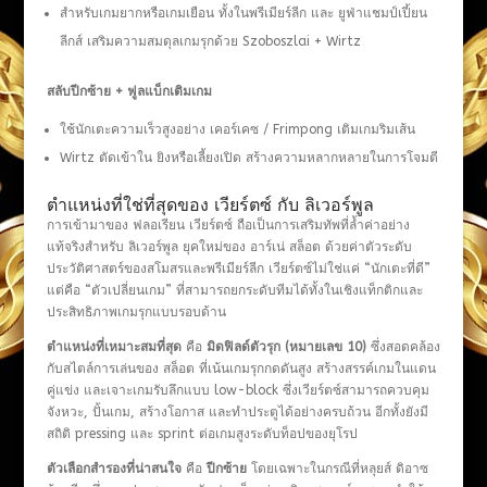
สำหรับเกมยากหรือเกมเยือน ทั้งในพรีเมียร์ลีก และ ยูฟ่าแชมป์เปี้ยน
ลีกส์ เสริมความสมดุลเกมรุกด้วย Szoboszlai + Wirtz
สลับปีกซ้าย + ฟูลแบ็กเติมเกม
ใช้นักเตะความเร็วสูงอย่าง เคอร์เคซ / Frimpong เติมเกมริมเส้น
Wirtz ตัดเข้าใน ยิงหรือเลี้ยงเปิด สร้างความหลากหลายในการโจมตี
ตำแหน่งที่ใช่ที่สุดของ เวียร์ตซ์ กับ ลิเวอร์พูล
การเข้ามาของ ฟลอเรียน เวียร์ตซ์ ถือเป็นการเสริมทัพที่ล้ำค่าอย่าง
แท้จริงสำหรับ ลิเวอร์พูล ยุคใหม่ของ อาร์เน่ สล็อต ด้วยค่าตัวระดับ
ประวัติศาสตร์ของสโมสรและพรีเมียร์ลีก เวียร์ตซ์ไม่ใช่แค่ “นักเตะที่ดี”
แต่คือ “ตัวเปลี่ยนเกม” ที่สามารถยกระดับทีมได้ทั้งในเชิงแท็กติกและ
ประสิทธิภาพเกมรุกแบบรอบด้าน
ตำแหน่งที่เหมาะสมที่สุด
คือ
มิดฟิลด์ตัวรุก (หมายเลข 10)
ซึ่งสอดคล้อง
กับสไตล์การเล่นของ สล็อต ที่เน้นเกมรุกกดดันสูง สร้างสรรค์เกมในแดน
คู่แข่ง และเจาะเกมรับลึกแบบ low-block ซึ่งเวียร์ตซ์สามารถควบคุม
จังหวะ, ปั้นเกม, สร้างโอกาส และทำประตูได้อย่างครบถ้วน อีกทั้งยังมี
สถิติ pressing และ sprint ต่อเกมสูงระดับท็อปของยุโรป
ตัวเลือกสำรองที่น่าสนใจ
คือ
ปีกซ้าย
โดยเฉพาะในกรณีที่หลุยส์ ดิอาซ