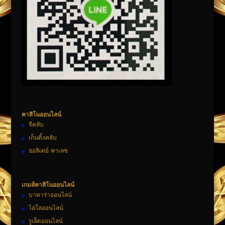
คาสิโนออนไลน์
จีคลับ
เก็นติ้งคลับ
ฮอลิเดย์ พาเลซ
เกมส์คาสิโนออนไลน์
บาคาร่าออนไลน์
ไฮโลออนไลน์
รูเล็ตออนไลน์