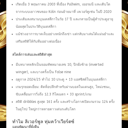
เกิดเมื่อ 3 พฤษภาคม 2003 ที่เมือง Pulheim, เยอรมนี และเติบโต
จากระบบเยาวชนของ Köln ก่อนย้ายมาที่ เลเวอร์คูเซ่น ในปี 2020
ประเดิมลงสนามบุนเดสลีกาในวัย 17 ปี และกลายเป็นผู้ทำประตูอายุ
น้อยสุดในประวัติบุนเดสลีกา
แม้ช่วงอาการบาดเจ็บอย่างหนักถึงเข่า แต่กลับมาเล่นได้แม่นยำและ
เสริมสถิติให้กับทีมอย่างต่อเนื่อง
สไตล์การเล่นและสถิติล่าสุด
มีบทบาทหลักเป็นจอมทัพหมายเลข 10, ปีกฝั่งซ้าย (inverted
winger), และบางครั้งเป็น false nine
ฤดูกาล 2024/25 ทำไป 10 ประตู + 13 แอสซิสต์ในบุนเดสลีกา
เกมรุกยอดเยี่ยม: ติดท็อปลีกสำหรับผ่านบอลในแดนสูง, โหม่งชนะ,
ขับเคลื่อนการวิ่งถึง 12.3 กิโลเมตร + 33 sprint/เกม
สถิติ dribbles สูงสุด 161 ครั้ง และสร้างโอกาสเปิดเกมรวม 124 ครั้ง
ในยุโรป ใหญ่กว่าหลายดาวเด่นระดับโลก
ทำไม ลิเวอร์พูล ทุ่มคว้าเวียร์ตซ์
แผนพัฒนาที่ยั่งยืน