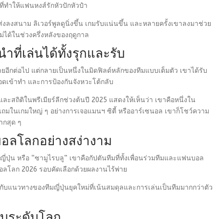
ที่ทำให้แฟนหงส์รักหัวปักหัวปำ
ูกส่งลงสนาม ลิเวอร์พูลดูนิ่งขึ้น เกมรับแน่นขึ้น และหลายครั้งเขาลงมาช่วย
ม่ได้ในช่วงครึ่งหลังของฤดูกาล
ที่เล่นได้ทั้งรุกและรับ
อีกต่อไป แต่กลายเป็นหนึ่งในมิดฟิลด์หลักของทีมแบบเต็มตัว เขาได้รับ
เข้าทำ และการป้องกันจังหวะโต้กลับ
 และสถิติในพรีเมียร์ลีกช่วงต้นปี 2025 แสดงให้เห็นว่า เขาคือหนึ่งใน
ีก แถมในเกมใหญ่ ๆ อย่างการเจอแมนฯ ซิตี้ หรืออาร์เซนอล เขาก็โชว์ความ
ยากสุด ๆ
ุตบอลโลกอย่างสง่างาม
่ปุ่น หรือ “ซามูไรบลู” เขาคือกัปตันทีมที่ทั้งเพื่อนร่วมทีมและแฟนบอล
บอลโลก 2026 รอบคัดเลือกด้วยผลงานไร้พ่าย
ับแนวทางของทีมญี่ปุ่นยุคใหม่ที่เน้นสมดุลและการเล่นเป็นทีมมากกว่าตัว
ับระดับโลก