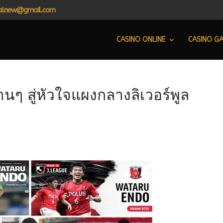
alnew@gmail.com
CASINO ONLINE
CASINO G
นๆ สู่หัวใจแผงกลางลิเวอร์พูล