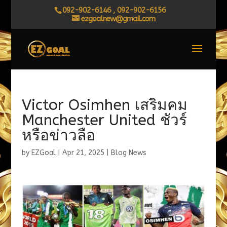
092-902-6146 , 092-902-6156
ezgoalnew@gmail.com
Victor Osimhen เสริมคม
Manchester United ชัวร์
หรือข่าวลือ
by
EZGoal
|
Apr 21, 2025
|
Blog News