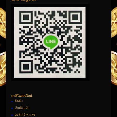
คาสิโนออนไลน์
จีคลับ
เก็นติ้งคลับ
ฮอลิเดย์ พาเลซ