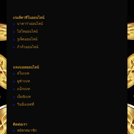
เกมส์คาสิโนออนไลน์
บาคาร่าออนไลน์
ไฮโลออนไลน์
รูเล็ตออนไลน์
กำถั่วออนไลน์
แทงบอลออนไลน์
สโบเบท
ยูฟ่าเบท
แม็กเบท
เอ็ม8เบท
วินนิ่งเอฟที
ติดต่อเรา
สมัครสมาชิก