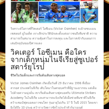
วิเคราะห์โอกาสที่วิคเตอร์ โอซีเมน (Victor Osimhen) จะย้ายซบแมน
เชสเตอร์ ยูไนเต็ด เจาะลึกประวัตินักเตะตั้งแต่เยาวชนถึงทีมชาติ ความ
สามารถในสนาม ความคุ้มค่าในการลงทุน และโอกาสเข้ากับแผนการ
เล่นปัจจุบันของปีศาจแดง
วิคเตอร์ โอซีเมน คือใคร
จากเด็กหนุ่มไนจีเรียสู่ซูเปอร์
สตาร์ยุโรป
ชีวิตในวัยเด็กและการเริ่มต้นเส้นทางฟุตบอล
Victor James Osimhen เกิดเมื่อวันที่ 29 ธันวาคม 1998 ที่เมือง
ลากอส ประเทศไนจีเรีย เติบโตมาในครอบครัวที่มีฐานะยากจน แต่เต็ม
ไปด้วยความมุ่งมั่น เขาเริ่มต้นเส้นทางฟุตบอลกับ Ultimate Strikers
Academy ในไนจีเรีย และสามารถแจ้งเกิดได้เมื่อช่วยทีมชาติไนจีเรีย
คว้าแชมป์ฟุตบอลเยาวชนโลก รุ่นอายุไม่เกิน 17 ปี ในปี 2015 โดยเขา
ยิงได้ถึง 10 ประตู คว้ารางวัลดาวซัลโวประจำทัวร์นาเมนต์