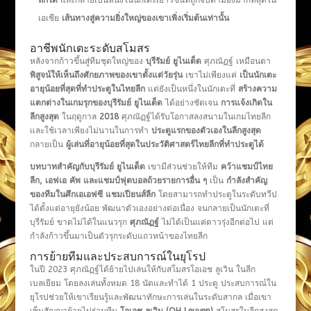
ลีกได้
และกลายเป็นหนึ่งในนักเตะเยาวชนที่ถูกจับตามองมากที่สุดใน
เอเชีย
เส้นทางสู่ความยิ่งใหญ่ของเขาเพิ่งเริ่มต้นเท่านั้น
อาชีพนักเตะระดับสโมสร
หลังจากก้าวขึ้นสู่ทีมชุดใหญ่ของ
บุรีรัมย์ ยูไนเต็ด
ศุภณัฏฐ์ เหมือนตา
พิสูจน์ให้เห็นถึงศักยภาพของเขาตั้งแต่วัยรุ่น
เขาไม่เพียงแค่
เป็นนักเตะ
อายุน้อยที่สุดที่ทำประตูในไทยลีก
แต่ยังเป็นหนึ่งในนักเตะที่
สร้างความ
แตกต่างในเกมรุกของบุรีรัมย์ ยูไนเต็ด
ได้อย่างชัดเจน
การแจ้งเกิดใน
ลีกสูงสุด
ในฤดูกาล
2018
ศุภณัฏฐ์ได้รับโอกาสลงสนามในเกมไทยลีก
และใช้เวลาเพียงไม่นานในการทำ
ประตูแรกของตัวเองในลีกสูงสุด
กลายเป็น
ผู้เล่นที่อายุน้อยที่สุดในประวัติศาสตร์ไทยลีกที่ทำประตูได้
บทบาทสำคัญกับบุรีรัมย์ ยูไนเต็ด
เขามีส่วนช่วยให้ทีม
คว้าแชมป์ไทย
ลีก, เอฟเอ คัพ และแชมป์ฟุตบอลถ้วยรายการอื่น ๆ
เป็น
กำลังสำคัญ
ของทีมในศึกเอเอฟซี แชมเปียนส์ลีก
โดยสามารถทำประตูในระดับทวีป
ได้ตั้งแต่อายุยังน้อย พัฒนาตัวเองอย่างต่อเนื่อง จนกลายเป็นนักเตะที่
บุรีรัมย์ ขาดไม่ได้ในแนวรุก
ศุภณัฏฐ์
ไม่ได้เป็นแค่ดาวรุ่งอีกต่อไป แต่
กำลังก้าวขึ้นมาเป็นตัวรุกระดับแถวหน้าของไทยลีก
การย้ายทีมและประสบการณ์ในยุโรป
ในปี 2023 ศุภณัฏฐ์ได้ย้ายไปเล่นให้กับสโมสรโอเอช ลูเวิน ในลีก
เบลเยียม โดยลงเล่นทั้งหมด 18 นัดและทำได้ 1 ประตู ประสบการณ์ใน
ยุโรปช่วยให้เขาเรียนรู้และพัฒนาทักษะการเล่นในระดับสากล เมื่อเขา