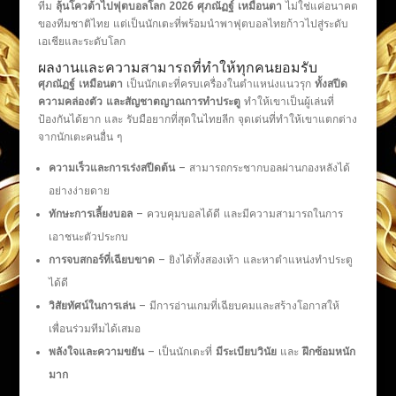
ทีม
ลุ้นโควต้าไปฟุตบอลโลก 2026
ศุภณัฏฐ์ เหมือนตา
ไม่ใช่แค่อนาคต
ของทีมชาติไทย แต่เป็นนักเตะที่พร้อมนำพาฟุตบอลไทยก้าวไปสู่ระดับ
เอเชียและระดับโลก
ผลงานและความสามารถที่ทำให้ทุกคนยอมรับ
ศุภณัฏฐ์ เหมือนตา
เป็นนักเตะที่ครบเครื่องในตำแหน่งแนวรุก
ทั้งสปีด
ความคล่องตัว และสัญชาตญาณการทำประตู
ทำให้เขาเป็นผู้เล่นที่
ป้องกันได้ยาก และ รับมือยากที่สุดในไทยลีก จุดเด่นที่ทำให้เขาแตกต่าง
จากนักเตะคนอื่น ๆ
ความเร็วและการเร่งสปีดต้น
– สามารถกระชากบอลผ่านกองหลังได้
อย่างง่ายดาย
ทักษะการเลี้ยงบอล
– ควบคุมบอลได้ดี และมีความสามารถในการ
เอาชนะตัวประกบ
การจบสกอร์ที่เฉียบขาด
– ยิงได้ทั้งสองเท้า และหาตำแหน่งทำประตู
ได้ดี
วิสัยทัศน์ในการเล่น
– มีการอ่านเกมที่เฉียบคมและสร้างโอกาสให้
เพื่อนร่วมทีมได้เสมอ
พลังใจและความขยัน
– เป็นนักเตะที่
มีระเบียบวินัย
และ
ฝึกซ้อมหนัก
มาก