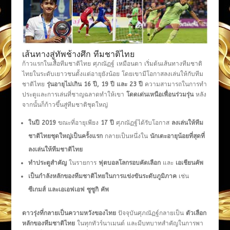
เส้นทางสู่ทัพช้างศึก ทีมชาติไทย
ก้าวแรกในเสื้อทีมชาติไทย ศุภณัฏฐ์ เหมือนตา เริ่มต้นเส้นทางทีมชาติ
ไทยในระดับเยาวชนตั้งแต่อายุยังน้อย โดยเขามีโอกาสลงเล่นให้กับทีม
ชาติไทย
รุ่นอายุไม่เกิน 16 ปี, 19 ปี และ 23 ปี
ความสามารถในการทำ
ประตูและการเล่นที่ชาญฉลาดทำให้เขา
โดดเด่นเหนือเพื่อนร่วมรุ่น
หลัง
จากนั้นก็ก้าวขึ้นสู่ทีมชาติชุดใหญ่
ในปี
2019
ขณะที่อายุเพียง
17 ปี
ศุภณัฏฐ์ได้รับโอกาส
ลงเล่นให้ทีม
ชาติไทยชุดใหญ่เป็นครั้งแรก
กลายเป็นหนึ่งใน
นักเตะอายุน้อยที่สุดที่
ลงเล่นให้ทีมชาติไทย
ทำประตูสำคัญ
ในรายการ
ฟุตบอลโลกรอบคัดเลือก
และ
เอเชียนคัพ
เป็นกำลังหลักของทีมชาติไทยในการแข่งขันระดับภูมิภาค
เช่น
ซีเกมส์ และเอเอฟเอฟ ซูซูกิ คัพ
ดาวรุ่งที่กลายเป็นความหวังของไทย
ปัจจุบันศุภณัฏฐ์กลายเป็น
ตัวเลือก
หลักของทีมชาติไทย
ในทุกทัวร์นาเมนต์ และมีบทบาทสำคัญในการพา