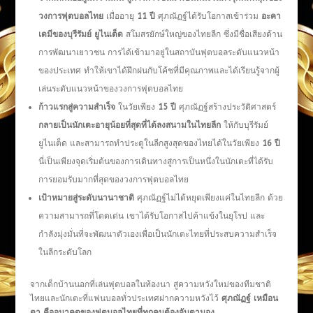
วงการฟุตบอลไทย
เมื่ออายุ
11 ปี
ศุภณัฏฐ์ได้รับโอกาสเข้าร่วม
อะคา
เดมีของบุรีรัมย์ ยูไนเต็ด
สโมสรยักษ์ใหญ่ของไทยลีก ซึ่งมีชื่อเสียงด้าน
การพัฒนาเยาวชน การได้เข้ามาอยู่ในสถาบันฟุตบอลระดับแนวหน้า
ของประเทศ ทำให้เขาได้ฝึกฝนกับโค้ชที่มีคุณภาพและได้เรียนรู้จากผู้
เล่นระดับแนวหน้าของวงการฟุตบอลไทย
ก้าวแรกสู่ความสำเร็จ
ในวัยเพียง
15 ปี
ศุภณัฏฐ์สร้างประวัติศาสตร์
กลายเป็นนักเตะอายุน้อยที่สุดที่ได้ลงสนามในไทยลีก
ให้กับบุรีรัมย์
ยูไนเต็ด และสามารถทำประตูในลีกสูงสุดของไทยได้ในวัยเพียง
16 ปี
นี่เป็นเพียงจุดเริ่มต้นของการเดินทางสู่การเป็นหนึ่งในนักเตะที่ได้รับ
การยอมรับมากที่สุดของวงการฟุตบอลไทย
เป้าหมายสู่ระดับนานาชาติ
ศุภณัฏฐ์ไม่ได้หยุดเพียงแค่ในไทยลีก ด้วย
ความสามารถที่โดดเด่น เขาได้รับโอกาสไปค้าแข้งในยุโรป และ
กำลังมุ่งมั่นที่จะพัฒนาตัวเองเพื่อเป็นนักเตะไทยที่ประสบความสำเร็จ
ในลีกระดับโลก
จากเด็กบ้านนอกที่เล่นฟุตบอลในท้องนา สู่ความหวังใหม่ของทีมชาติ
ไทยและนักเตะที่แฟนบอลทั่วประเทศฝากความหวังไว้
ศุภณัฏฐ์ เหมือน
ตา
คืออนาคตของฟุตบอลไทยที่ทุกคนต้องจับตามอง