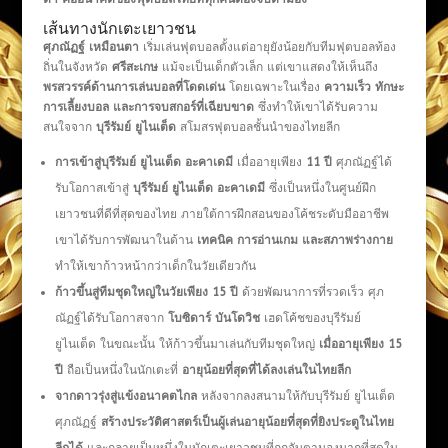
เส้นทางนักเตะเยาวชน
ศุภณัฏฐ์ เหมือนตา
เริ่มเล่นฟุตบอลตั้งแต่อายุยังน้อยกับทีมฟุตบอลท้อง
ถิ่นในจังหวัด
ศรีสะเกษ
แม้จะเป็นเด็กตัวเล็ก แต่เขาแสดงให้เห็นถึง
พรสวรรค์ด้านการเล่นบอลที่โดดเด่น
โดยเฉพาะในเรื่อง
ความเร็ว ทักษะ
การเลี้ยงบอล และการจบสกอร์ที่เฉียบขาด
ซึ่งทำให้เขาได้รับความ
สนใจจาก
บุรีรัมย์ ยูไนเต็ด
สโมสรฟุตบอลชั้นนำของไทยลีก
การเข้าสู่บุรีรัมย์ ยูไนเต็ด อะคาเดมี
เมื่ออายุเพียง
11 ปี
ศุภณัฏฐ์ได้
รับโอกาสเข้าสู่
บุรีรัมย์ ยูไนเต็ด อะคาเดมี
ซึ่งเป็นหนึ่งในศูนย์ฝึก
เยาวชนที่ดีที่สุดของไทย ภายใต้การฝึกสอนของโค้ชระดับมืออาชีพ
เขาได้รับการพัฒนาในด้าน
เทคนิค การอ่านเกม และสภาพร่างกาย
ทำให้เขาก้าวหน้ากว่าเด็กในวัยเดียวกัน
ก้าวขึ้นสู่ทีมชุดใหญ่ในวัยเพียง 15 ปี
ด้วยพัฒนาการที่รวดเร็ว ศุภ
ณัฏฐ์ได้รับโอกาสจาก
โบซิดาร์ บันโดวิช
เฮดโค้ชของบุรีรัมย์
ยูไนเต็ด ในขณะนั้น ให้ก้าวขึ้นมาเล่นกับทีมชุดใหญ่
เมื่ออายุเพียง 15
ปี
ถือเป็นหนึ่งในนักเตะที่
อายุน้อยที่สุดที่ได้ลงเล่นในไทยลีก
จากดาวรุ่งสู่แข้งอนาคตไกล
หลังจากลงสนามให้กับบุรีรัมย์ ยูไนเต็ด
ศุภณัฏฐ์
สร้างประวัติศาสตร์เป็นผู้เล่นอายุน้อยที่สุดที่ยิงประตูในไทย