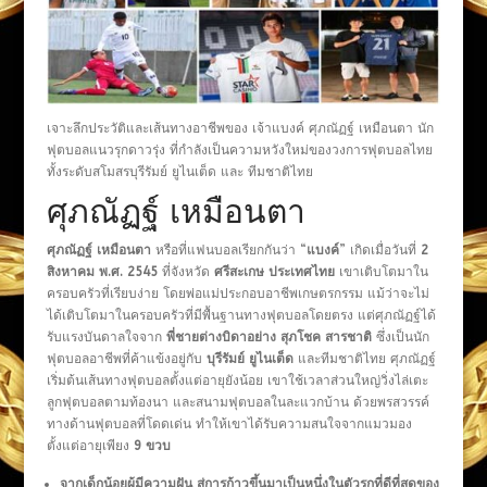
เจาะลึกประวัติและเส้นทางอาชีพของ เจ้าแบงค์ ศุภณัฏฐ์ เหมือนตา นัก
ฟุตบอลแนวรุกดาวรุ่ง ที่กำลังเป็นความหวังใหม่ของวงการฟุตบอลไทย
ทั้งระดับสโมสรบุรีรัมย์ ยูไนเต็ด และ ทีมชาติไทย
ศุภณัฏฐ์ เหมือนตา
ศุภณัฏฐ์ เหมือนตา
หรือที่แฟนบอลเรียกกันว่า “
แบงค์
” เกิดเมื่อวันที่
2
สิงหาคม พ.ศ. 2545
ที่จังหวัด
ศรีสะเกษ ประเทศไทย
เขาเติบโตมาใน
ครอบครัวที่เรียบง่าย โดยพ่อแม่ประกอบอาชีพเกษตรกรรม แม้ว่าจะไม่
ได้เติบโตมาในครอบครัวที่มีพื้นฐานทางฟุตบอลโดยตรง แต่ศุภณัฏฐ์ได้
รับแรงบันดาลใจจาก
พี่ชายต่างบิดาอย่าง สุภโชค สารชาติ
ซึ่งเป็นนัก
ฟุตบอลอาชีพที่ค้าแข้งอยู่กับ
บุรีรัมย์ ยูไนเต็ด
และทีมชาติไทย ศุภณัฏฐ์
เริ่มต้นเส้นทางฟุตบอลตั้งแต่อายุยังน้อย เขาใช้เวลาส่วนใหญ่วิ่งไล่เตะ
ลูกฟุตบอลตามท้องนา และสนามฟุตบอลในละแวกบ้าน ด้วยพรสวรรค์
ทางด้านฟุตบอลที่โดดเด่น ทำให้เขาได้รับความสนใจจากแมวมอง
ตั้งแต่อายุเพียง
9 ขวบ
จากเด็กน้อยผู้มีความฝัน สู่การก้าวขึ้นมาเป็นหนึ่งในตัวรุกที่ดีที่สุดของ