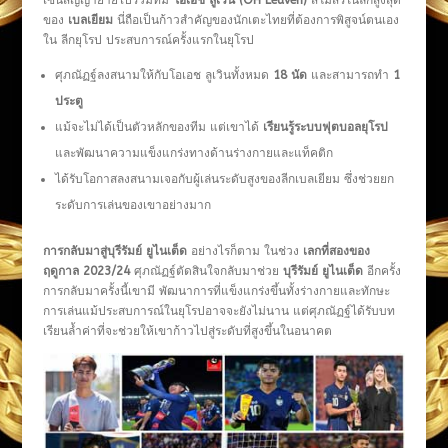
เซ็นสัญญาย้ายไปร่วมทีม
โอเอช ลูเวิน (OH Leuven)
สโมสรในลีกสูงสุด
ของ
เบลเยียม
นี่ถือเป็นก้าวสำคัญของนักเตะไทยที่ต้องการพิสูจน์ตนเอง
ใน ลีกยุโรป ประสบการณ์ครั้งแรกในยุโรป
ศุภณัฏฐ์ลงสนามให้กับโอเอช ลูเวินทั้งหมด
18 นัด
และสามารถทำ
1
ประตู
แม้จะไม่ได้เป็นตัวหลักของทีม แต่เขาได้
เรียนรู้ระบบฟุตบอลยุโรป
และพัฒนาความแข็งแกร่งทางด้านร่างกายและแท็คติก
ได้รับโอกาสลงสนามเจอกับผู้เล่นระดับสูงของลีกเบลเยียม ซึ่งช่วยยก
ระดับการเล่นของเขาอย่างมาก
การกลับมาสู่บุรีรัมย์ ยูไนเต็ด
อย่างไรก็ตาม ในช่วง
เลกที่สองของ
ฤดูกาล 2023/24
ศุภณัฏฐ์ตัดสินใจกลับมาช่วย
บุรีรัมย์ ยูไนเต็ด
อีกครั้ง
การกลับมาครั้งนี้เขามี พัฒนาการที่แข็งแกร่งขึ้นทั้งร่างกายและทักษะ
การเล่นแม้ประสบการณ์ในยุโรปอาจจะยังไม่นาน แต่ศุภณัฏฐ์ได้รับบท
เรียนล้ำค่าที่จะช่วยให้เขาก้าวไปสู่ระดับที่สูงขึ้นในอนาคต