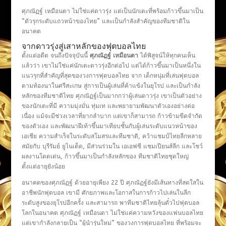
ศุภณัฏฐ์ เหมือนตา ไม่ใช่แค่ดาวรุ่ง แต่เป็นนักเตะที่พร้อมก้าวขึ้นมาเป็น
“ตัวรุกระดับแถวหน้าของไทย” และเป็นกำลังสำคัญของทีมชาติใน
อนาคต
จากดาวรุ่งสู่เสาหลักของฟุตบอลไทย
ตั้งแต่อดีต จนถึงปัจจุบันนี้
ศุภณัฏฐ์ เหมือนตา
ได้พิสูจน์ให้ทุกคนเห็น
แล้วว่า เขาไม่ใช่แค่นักเตะดาวรุ่งอีกต่อไป แต่ได้ก้าวขึ้นมาเป็นหนึ่งใน
แนวรุกที่สำคัญที่สุดของวงการฟุตบอลไทย จาก เด็กหนุ่มที่เล่นฟุตบอล
ตามท้องนาในศรีสะเกษ สู่การเป็นผู้เล่นที่ค้าแข้งในยุโรป และเป็นกำลัง
หลักของทีมชาติไทย ศุภณัฏฐ์เป็นมากกว่าผู้เล่นดาวรุ่ง เขาเป็นตัวอย่าง
ของนักเตะที่มี ความมุ่งมั่น ทุ่มเท และพยายามพัฒนาตัวเองอย่างต่อ
เนื่อง แม้จะมีช่วงเวลาที่ยากลำบาก แต่เขาก็สามารถ ก้าวข้ามขีดจำกัด
ของตัวเอง และพัฒนาฝีเท้าขึ้นมาเทียบชั้นกับผู้เล่นระดับแนวหน้าของ
เอเชีย ความสำเร็จในระดับสโมสรและทีมชาติ, คว้าแชมป์ไทยลีกหลาย
สมัยกับ บุรีรัมย์ ยูไนเต็ด, มีส่วนร่วมใน เอเอฟซี แชมเปียนส์ลีก และโชว์
ผลงานโดดเด่น, ก้าวขึ้นมาเป็นกำลังหลักของ ทีมชาติไทยชุดใหญ่
ตั้งแต่อายุยังน้อย
อนาคตของศุภณัฏฐ์ ด้วยอายุเพียง 22 ปี ศุภณัฏฐ์ยังมีเส้นทางที่สดใสใน
อาชีพนักฟุตบอล เขามี ศักยภาพและโอกาสในการก้าวไปเล่นในลีก
ระดับสูงของยุโรปอีกครั้ง และสามารถ พาทีมชาติไทยลุ้นตั๋วไปฟุตบอล
โลกในอนาคต ศุภณัฏฐ์ เหมือนตา ไม่ใช่แค่ความหวังของแฟนบอลไทย
แต่เขากำลังกลายเป็น “ผู้นำรุ่นใหม่” ของวงการฟุตบอลไทย ที่พร้อมจะ