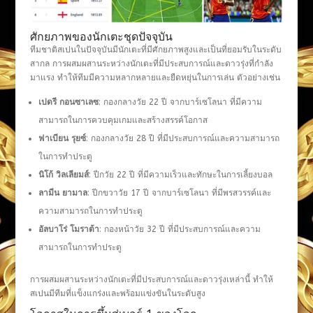
ศักยภาพของนักเตะชุดปัจจุบัน
ทีมชาติสเปนในปัจจุบันมีนักเตะที่มีศักยภาพสูงและเป็นที่ยอมรับในระดับ
สากล การผสมผสานระหว่างนักเตะที่มีประสบการณ์และดาวรุ่งที่กำลัง
มาแรง ทำให้ทีมมีความหลากหลายและยืดหยุ่นในการเล่น ตัวอย่างเช่น
เปดรี กอนซาเลซ
: กองกลางวัย 22 ปี จากบาร์เซโลนา ที่มีความ
สามารถในการควบคุมเกมและสร้างสรรค์โอกาส​
ฟาเบียน รุยซ์
: กองกลางวัย 28 ปี ที่มีประสบการณ์และความสามารถ
ในการทำประตู​
นิโก้ วิลเลียมส์
: ปีกวัย 22 ปี ที่มีความเร็วและทักษะในการเลี้ยงบอล​
ลามีน ยามาล
: ปีกขวาวัย 17 ปี จากบาร์เซโลนา ที่มีพรสวรรค์และ
ความสามารถในการทำประตู​
อัลบาโร่ โมราต้า
: กองหน้าวัย 32 ปี ที่มีประสบการณ์และความ
สามารถในการทำประตู​
การผสมผสานระหว่างนักเตะที่มีประสบการณ์และดาวรุ่งเหล่านี้ ทำให้
สเปนมีทีมที่แข็งแกร่งและพร้อมแข่งขันในระดับสูง​