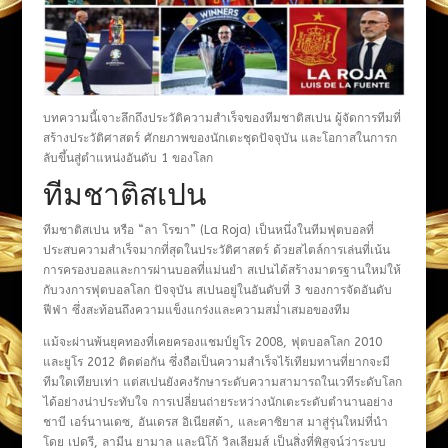
บทความนี้เจาะลึกถึงประวัติความสำเร็จของทีมชาติสเปน ผู้จัดการทีมที่
สร้างประวัติศาสตร์ ศักยภาพของนักเตะชุดปัจจุบัน และโอกาสในการก
ลับขึ้นสู่ตำแหน่งอันดับ 1 ของโลก
ทีมชาติสเปน
ทีมชาติสเปน หรือ “ลา โรฆา” (La Roja) เป็นหนึ่งในทีมฟุตบอลที่
ประสบความสำเร็จมากที่สุดในประวัติศาสตร์ ด้วยสไตล์การเล่นที่เน้น
การครองบอลและการผ่านบอลที่แม่นยำ สเปนได้สร้างมาตรฐานใหม่ให้
กับวงการฟุตบอลโลก ปัจจุบัน สเปนอยู่ในอันดับที่ 3 ของการจัดอันดับ
ฟีฟ่า ซึ่งสะท้อนถึงความแข็งแกร่งและความสม่ำเสมอของทีม
แม้จะผ่านพ้นยุคทองที่เคยครองแชมป์ยูโร 2008, ฟุตบอลโลก 2010
และยูโร 2012 ติดต่อกัน ซึ่งถือเป็นความสำเร็จไร้เทียมทานที่ยากจะมี
ทีมใดเทียบเท่า แต่สเปนยังคงรักษาระดับความสามารถในเวทีระดับโลก
ได้อย่างน่าประทับใจ การเปลี่ยนถ่ายระหว่างนักเตะระดับตำนานอย่าง
ชาบี เอร์นานเดซ, อันเดรส อิเนียสต้า, และคาซิยาส มาสู่รุ่นใหม่ที่นำ
โดย เปดรี, ลามีน ยามาล และนิโก้ วิลเลียมส์ เป็นสิ่งที่พิสูจน์ว่าระบบ