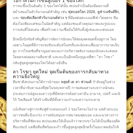
โอกาสในการขึ้นสู่เบอร์ 1 ของโลก
การจะขึ้นเป็นอันดับ 1 ของโลกได้นั้น สเปนจำเป็นต้องมีผลงานที่
สม่ำเสมอในทัวร์นาเมนต์สำคัญ เช่น
ฟุตบอลโลก 2026
,
ยูฟ่าเนชันส์ลีก
,
และ
รอบคัดเลือกทัวร์นาเมนต์ต่าง ๆ
ที่มีผลต่อคะแนนฟีฟ่าโดยตรง ทีม
ต้องไม่เพียงแค่ชนะในนัดสำคัญ แต่ต้องชนะด้วยคุณภาพและรูปแบบ
การเล่นที่โดดเด่น เพื่อสร้างความเชื่อมั่นให้กับทั้งผู้เล่นและแฟนบอล
อีกหนึ่งปัจจัยสำคัญคือการจัดการนักเตะให้สมดุลตลอดทั้งฤดูกาล โดย
เฉพาะในยุคที่มีการแข่งขันระดับสโมสรถี่และนักเตะเสี่ยงอาการบาดเจ็บ
สูง การโรเตชันที่ชาญฉลาดและการบริหารพลังงานของนักเตะจะส่งผล
โดยตรงต่อผลงานทีมชาติ และจะเป็นอีกหนึ่งกุญแจที่พา “ลา โรฆา”
กลับสู่จุดสูงสุดของโลกได้อย่างยั่งยืน
ลา โรฆา ยุคใหม่ จุดเริ่มต้นของการกลับมาทวง
ความยิ่งใหญ่
ทีมชาติสเปนภายใต้การนำของ
หลุยส์ เด ลา ฟวนเต้
กำลังอยู่ในช่วง
เวลาที่น่าจับตามองที่สุดในรอบหลายปี การผสมผสานระหว่างนักเตะ
ประสบการณ์สูงและดาวรุ่งที่มีพรสวรรค์อย่างลามีน ยามาล, เปดรี และนิ
โก้ วิลเลียมส์ ได้สร้างทีมที่มีทั้งความเก๋าและความกระหาย
แม้เส้นทางสู่การกลับสู่ตำแหน่งเบอร์ 1 ของโลกจะไม่ง่าย แต่ด้วยระบบ
เยาวชนที่แข็งแกร่ง การสนับสนุนจากสมาคมฟุตบอล และแนวทางการ
บริหารทีมที่ชัดเจน สเปนแสดงให้เห็นแล้วว่าพวกเขาไม่ได้เป็นเพียงอดีต
ทีมแชมป์ แต่คือทีมที่พร้อมจะก้าวขึ้นสู่จุดสูงสุดอีกครั้งในอนาคตอันใกล้