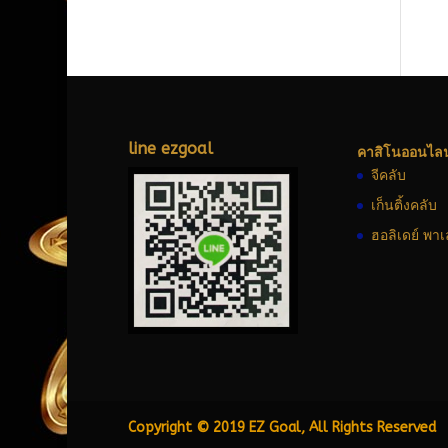
line ezgoal
คาสิโนออนไลน
จีคลับ
เก็นติ้งคลับ
ฮอลิเดย์ พา
Copyright © 2019 EZ Goal, All Rights Reserved