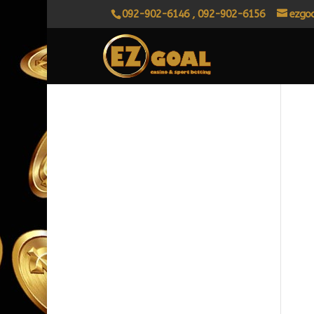
092-902-6146 , 092-902-6156
ezgo