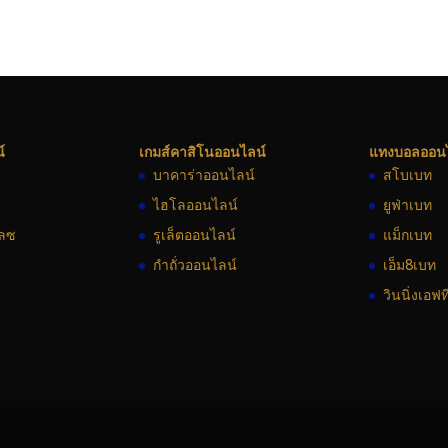
์
เกมส์คาสิโนออนไลน์
แทงบอลออนไ
บาคาร่าออนไลน์
สโบเบท
ไฮโลออนไลน์
ยูฟ่าเบท
เลซ
รูเล็ตออนไลน์
แม็กเบท
กำถั่วออนไลน์
เอ็ม8เบท
วินนิ่งเอฟท