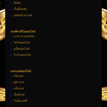
จีคลับ
เก็นติ้งคลับ
ฮอลิเดย์ พาเลซ
เกมส์คาสิโนออนไลน์
บาคาร่าออนไลน์
ไฮโลออนไลน์
รูเล็ตออนไลน์
กำถั่วออนไลน์
แทงบอลออนไลน์
สโบเบท
ยูฟ่าเบท
แม็กเบท
เอ็ม8เบท
วินนิ่งเอฟที