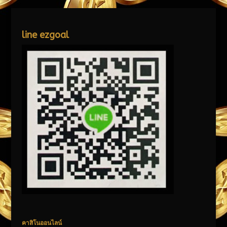
line ezgoal
คาสิโนออนไลน์