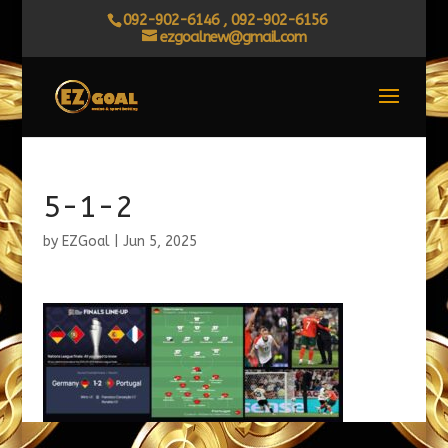
092-902-6146 , 092-902-6156
ezgoalnew@gmail.com
5-1-2
by
EZGoal
|
Jun 5, 2025