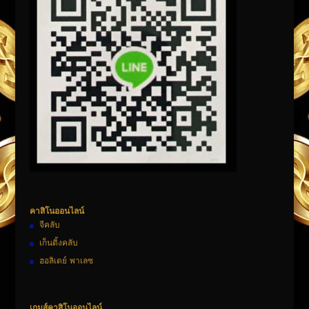
คาสิโนออนไลน์
จีคลับ
เก็นติ้งคลับ
ฮอลิเดย์ พาเลซ
เกมส์คาสิโนออนไลน์