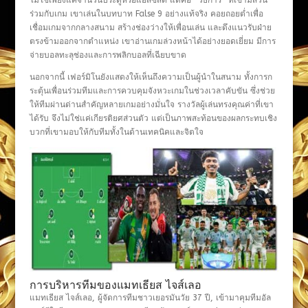
ไม่ใช่เพียงแค่จำนวนประตูหรือแอสซิสต์ แต่คือ “วิธีการ” ที่เขามีส่วน
ร่วมกับเกม เขาเล่นในบทบาท False 9 อย่างแท้จริง คอยถอยต่ำเพื่อ
เชื่อมเกมจากกลางสนาม สร้างช่องว่างให้เพื่อนเล่น และดึงแนวรับฝ่าย
ตรงข้ามออกจากตำแหน่ง เขาอ่านเกมล่วงหน้าได้อย่างยอดเยี่ยม มีการ
จ่ายบอลทะลุช่องและการพลิกบอลที่เฉียบขาด
นอกจากนี้ เฟอร์มิโนยังแสดงให้เห็นถึงความเป็นผู้นำในสนาม ทั้งการก
ระตุ้นเพื่อนร่วมทีมและการควบคุมจังหวะเกมในช่วงเวลาคับขัน ซึ่งช่วย
ให้ทีมผ่านด่านสำคัญหลายเกมอย่างมั่นใจ รางวัลผู้เล่นทรงคุณค่าที่เขา
ได้รับ จึงไม่ใช่แค่เกียรติยศส่วนตัว แต่เป็นภาพสะท้อนของผลกระทบเชิง
บวกที่เขามอบให้กับทีมทั้งในด้านเทคนิคและจิตใจ
การบริหารทีมของแมทเธียส ไจส์เลอ
แมทเธียส ไจส์เลอ, ผู้จัดการทีมชาวเยอรมันวัย 37 ปี, เข้ามาคุมทีมอัล