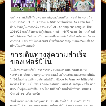
บทวิเคราะห์เชิงลึกถึงบทบาทสำคัญของโรแบร์โต เฟอร์มิโน กองหน้า
ชาวบราซิลวัย 33 ปี ได้สร้างประวัติศาสตร์ใหม่ให้กับอัล อาห์ลี โดยเป็น
กำลังสำคัญในการพาทีมคว้าแชมป์ AFC Champions League Elite
2024/25 และได้รับรางวัลผู้เล่นทรงคุณค่า (MVP) ของทัวร์นาเมนต์ แม้
จะไม่ได้ลงเล่นในลีกภายในประเทศเนื่องจากข้อจำกัดด้านโควตานักเตะ
ต่างชาติ แต่เฟอร์มิโนยังคงแสดงให้เห็นถึงความมุ่งมั่นและทักษะที่ยอด
เยี่ยมในเวทีระดับทวีป
การเดินทางสู่ความสำเร็จ
ของเฟอร์มิโน
ในโลกฟุตบอลที่เต็มไปด้วยการแข่งขันและการเปลี่ยนแปลงอย่าง
รวดเร็ว การรักษามาตรฐานความยอดเยี่ยมในระดับสูงตลอดหลายปีนั้น
ไม่ใช่เรื่องง่าย แต่โรแบร์โต เฟอร์มิโน (Roberto Firmino) ได้พิสูจน์ตัว
เองอีกครั้งว่า เขาไม่ใช่แค่นักเตะระดับตำนานของลิเวอร์พูลเท่านั้น หาก
ยังคงเป็นผู้เล่นระดับท็อปของโลก แม้ย้ายไปเล่นในลีกที่หลายคนมอง
ข้ามอย่างซาอุดีอาระเบีย
นับตั้งแต่ย้ายจากลิเวอร์พูลมาร่วมทีม
อัล อาห์ลี
ในซัมเมอร์ปี 2023