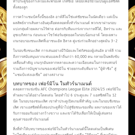
ทำประตูของกาเลโน่และฟรองค์ เกสซีเย่ โดยมีเฟอร์มิโนเป็นผู้แอสซิสต์
ทั้งสองลูก
การคว้าแชมป์ครั้งนี้ของอัล อาห์ลีไม่ใช่แค่ชัยชนะในนัดเดียว แต่เป็น
ผลลัพธ์จากเส้นทางอันดุเดือดตลอดทั้งทัวร์นาเมนต์ พวกเขาผ่านรอบ
แบ่งกลุ่มด้วยผลงานไร้พ่าย ต่อกรกับทีมแกร่งจากเกาหลีใต้, อิหร่าน และ
อุซเบกิสถาน ก่อนจะมาโชว์ฟอร์มสุดยอดในรอบน็อกเอาต์ โดยเฉพาะ
เกมรอบรองชนะเลิศที่เอาชนะอัล ฮิลาล คู่แข่งร่วมลีกอย่างสุดมัน 3-2
ในรอบชิงชนะเลิศ การเล่นอย่างมีวินัยและโฟกัสของผู้เล่นอัล อาห์ลี รวม
ถึงการสนับสนุนจากแฟนบอลเจ้าถิ่นกว่า 60,000 คน กลายเป็นพลังขับ
เคลื่อนสำคัญ เกมรุกอันหลากหลายและความเฉียบคมในการจบสกอร์
รวมถึงการบัญชาเกมของเฟอร์มิโน ช่วยยกระดับทีมจาก “ผู้ท้าชิง” สู่
“แชมป์แห่งเอเชีย” อย่างสง่างาม
บทบาทของ เฟอร์มิโน ในทัวร์นาเมนต์
ตลอดการแข่งขัน AFC Champions League Elite 2024/25 เฟอร์มิโน
ทำผลงานได้อย่างโดดเด่น โดยทำไป 6 ประตูและ 7 แอสซิสต์ใน 12
นัด ในรอบรองชนะเลิศ เขาทำประตูเปิดเกมที่สำคัญ และในรอบชิงชนะ
เลิศ เขาแอสซิสต์ทั้งสองประตูที่นำไปสู่ชัยชนะของทีม ผลงานของเขาได้
รับการยอมรับอย่างกว้างขวาง และเขาได้รับเลือกให้เป็นผู้เล่นทรง
คุณค่าของทัวร์นาเมนต์
สิ่งที่ทำให้บทบาทของเฟอร์มิโนในทัวร์นาเมนต์นี้โดดเด่นเป็นพิเศษ