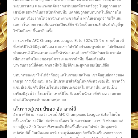
เฟอร์มิโนต้องเผชิญกับความท้าทายใหม่ ทั้งในด้านวัฒนธรรมฟุตบอล
ระบบการเล่น และแรงกดดันจากแฟนบอลที่คาดหวังสูง ในฤดูกาลแรก
เขายิงแฮตทริกในการเปิดตัวกับทีม แต่กลับถูกลดบทบาทในลีกภายใน
ประเทศ เนื่องจากโควตานักเตะต่างชาติเต็ม ทำให้เขาถูกจำกัดให้เล่น
เฉพาะในรายการเอเชียนแชมเปียนส์ลีก ซึ่งถือเป็นแรงผลักดันสำคัญที่จุด
ไฟในตัวเขาขึ้นมาอีกครั้ง
การแข่งขัน AFC Champions League Elite 2024/25 จึงกลายเป็นเวที
ที่เฟอร์มิโนใช้พิสูจน์ตัวเอง และเขาก็ทำได้อย่างสมบูรณ์แบบ ไม่เพียงแต่
ทำผลงานได้โดดเด่นตลอดทั้งทัวร์นาเมนต์ เขายังมีอิทธิพลเชิงบวกต่อ
เพื่อนร่วมทีมในแง่ของวุฒิภาวะและการนำทีม ซึ่งสะท้อนถึง
ประสบการณ์ที่สั่งสมจากเวทีพรีเมียร์ลีกและยูฟ่าแชมเปียนส์ลีก
บทบาทของเขาไม่ได้จำกัดอยู่แค่ในกรอบเขตโทษ เขาคือศูนย์กลางของ
เกมรุก การเชื่อมเกม และเป็นตัวแปรสำคัญในทุกจังหวะของทีม การคว้า
แชมป์เอเชียครั้งนี้จึงไม่ใช่เพียงชัยชนะของสโมสรเท่านั้น แต่ยังเป็น
เครื่องพิสูจน์ว่า โรแบร์โต เฟอร์มิโน ยังคงเป็นนักเตะที่สร้างความแตก
ต่างได้ในทุกระดับของเกมฟุตบอล
เส้นทางสู่แชมป์ของ อัล อาห์ลี
อัล อาห์ลีสามารถคว้าแชมป์ AFC Champions League Elite ได้เป็น
ครั้งแรกในประวัติศาสตร์ของสโมสร โดยเอาชนะคาวาซากิ ฟรอนตาเล่
จากญี่ปุ่น 2-0 ในรอบชิงชนะเลิศที่จัดขึ้นที่สนามกีฬาคิง อับดุลลาห์
สปอร์ต ซิตี้ ในเมืองเจดดาห์ ประตูทั้งสองลูกเกิดขึ้นในครึ่งแรกจากการ