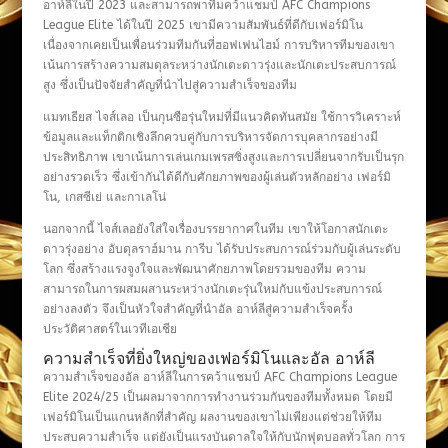
อาห์ลีในปี 2023 และสามารถพาทีมคว้าแชมป์ AFC Champions
League Elite ได้ในปี 2025 เขามีความสัมพันธ์ที่ดีกับเฟอร์มิโน
เนื่องจากเคยเป็นเพื่อนร่วมทีมกันที่ฮอฟเฟนไฮม์ การบริหารทีมของเขา
เน้นการสร้างความสมดุลระหว่างนักเตะดาวรุ่งและนักเตะประสบการณ์
สูง ซึ่งเป็นปัจจัยสำคัญที่นำไปสู่ความสำเร็จของทีม
แมทเธียส ไจส์เลอ เป็นกุนซือรุ่นใหม่ที่มีแนวคิดทันสมัย ใช้การวิเคราะห์
ข้อมูลและแท็กติกเชิงลึกควบคู่กับการบริหารจัดการบุคลากรอย่างมี
ประสิทธิภาพ เขาเน้นการเล่นเกมเพรสซิ่งสูงและการเปลี่ยนจากรับเป็นรุก
อย่างรวดเร็ว ซึ่งเข้ากันได้ดีกับศักยภาพของผู้เล่นตัวหลักอย่าง เฟอร์มิ
โน, เกสซีเย่ และกาเลโน่
นอกจากนี้ ไจส์เลอยังใส่ใจเรื่องบรรยากาศในทีม เขาให้โอกาสนักเตะ
ดาวรุ่งอย่าง อับดุลราฮ์มาน การีบ ได้รับประสบการณ์ร่วมกับผู้เล่นระดับ
โลก ซึ่งสร้างแรงจูงใจและพัฒนาศักยภาพโดยรวมของทีม ความ
สามารถในการผสมผสานระหว่างนักเตะรุ่นใหม่กับแข้งประสบการณ์
อย่างลงตัว จึงเป็นหัวใจสำคัญที่นำอัล อาห์ลีสู่ความสำเร็จครั้ง
ประวัติศาสตร์ในเวทีเอเชีย
ความสำเร็จที่ยิ่งใหญ่ของเฟอร์มิโนและอัล อาห์ลี
ความสำเร็จของอัล อาห์ลีในการคว้าแชมป์ AFC Champions League
Elite 2024/25 เป็นผลมาจากการทำงานร่วมกันของทีมทั้งหมด โดยมี
เฟอร์มิโนเป็นแกนหลักที่สำคัญ ผลงานของเขาไม่เพียงแต่ช่วยให้ทีม
ประสบความสำเร็จ แต่ยังเป็นแรงบันดาลใจให้กับนักฟุตบอลทั่วโลก การ