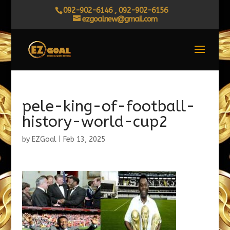
092-902-6146 , 092-902-6156
ezgoalnew@gmail.com
pele-king-of-football-
history-world-cup2
by
EZGoal
|
Feb 13, 2025