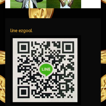
line ezgoal