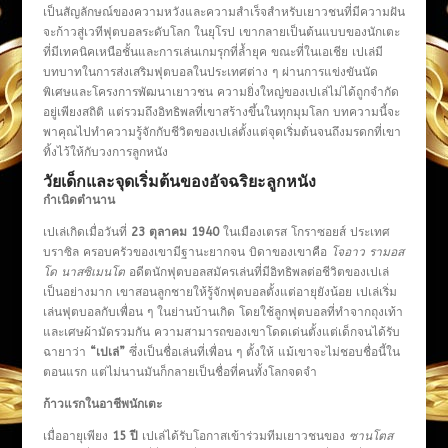
เป็นสัญลักษณ์ของความหวังและความสำเร็จสำหรับเยาวชนที่มีความฝัน
จะก้าวสู่เวทีฟุตบอลระดับโลก ในยุโรป เขากลายเป็นต้นแบบของนักเตะ
ที่มีเทคนิคเหนือชั้นและการเล่นเกมรุกที่ล้ำยุค ขณะที่ในเอเชีย เปเล่มี
บทบาทในการส่งเสริมฟุตบอลในประเทศต่าง ๆ ผ่านการแข่งขันนัด
พิเศษและโครงการพัฒนาเยาวชน ความยิ่งใหญ่ของเปเล่ไม่ได้ถูกจำกัด
อยู่เพียงสถิติ แต่รวมถึงอิทธิพลที่เขาสร้างขึ้นในทุกมุมโลก บทความนี้จะ
พาคุณไปทำความรู้จักกับชีวิตของเปเล่ตั้งแต่จุดเริ่มต้นจนถึงมรดกที่เขา
ทิ้งไว้ให้กับวงการลูกหนัง
วัยเด็กและจุดเริ่มต้นของอัจฉริยะลูกหนัง
กำเนิดตำนาน
เปเล่เกิดเมื่อวันที่
23 ตุลาคม 1940
ในเมืองเตรส โกราซอยส์ ประเทศ
บราซิล ครอบครัวของเขามีฐานะยากจน บิดาของเขาคือ
โจอาว รามอส
โด นาสซิเมนโต
อดีตนักฟุตบอลสมัครเล่นที่มีอิทธิพลต่อชีวิตของเปเล่
เป็นอย่างมาก เขาสอนลูกชายให้รู้จักฟุตบอลตั้งแต่อายุยังน้อย เปเล่เริ่ม
เล่นฟุตบอลกับเพื่อน ๆ ในย่านบ้านเกิด โดยใช้ลูกฟุตบอลที่ทำจากถุงเท้า
และเศษผ้ามัดรวมกัน ความสามารถของเขาโดดเด่นตั้งแต่เด็กจนได้รับ
ฉายาว่า
“เปเล่”
ซึ่งเป็นชื่อเล่นที่เพื่อน ๆ ตั้งให้ แม้เขาจะไม่ชอบชื่อนี้ใน
ตอนแรก แต่ไม่นานมันก็กลายเป็นชื่อที่คนทั้งโลกจดจำ
ก้าวแรกในอาชีพนักเตะ
เมื่ออายุเพียง
15 ปี
เปเล่ได้รับโอกาสเข้าร่วมทีมเยาวชนของ
ซานโตส