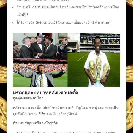
ยิงประตูในรอบชิงชนะเลิศกับอิตาลี และช่วยให้บราซิลคว้าแชมป์โลก
สมัยที่ 3
ได้รับรางวัล
Golden Ball
(นักเตะยอดเยี่ยมประจำทัวร์นาเมนต์)
มรดกและบทบาทหลังแขวนสตั๊ด
ทูตฟุตบอลระดับโลก
หลังจากแขวนสตั๊ด เปเล่ยังคงมีบทบาทสำคัญในวงการฟุตบอลและเป็น
ทูตสันติภาพของ FIFA รวมถึงองค์กรยูนิเซฟ
ตำแหน่งรัฐมนตรีและนักธุรกิจ