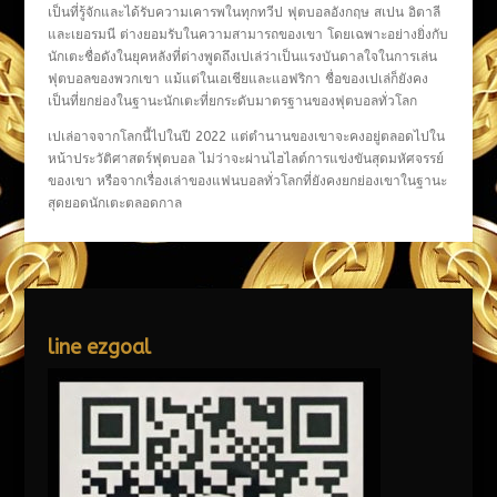
เป็นที่รู้จักและได้รับความเคารพในทุกทวีป ฟุตบอลอังกฤษ สเปน อิตาลี
และเยอรมนี ต่างยอมรับในความสามารถของเขา โดยเฉพาะอย่างยิ่งกับ
นักเตะชื่อดังในยุคหลังที่ต่างพูดถึงเปเล่ว่าเป็นแรงบันดาลใจในการเล่น
ฟุตบอลของพวกเขา แม้แต่ในเอเชียและแอฟริกา ชื่อของเปเล่ก็ยังคง
เป็นที่ยกย่องในฐานะนักเตะที่ยกระดับมาตรฐานของฟุตบอลทั่วโลก
เปเล่อาจจากโลกนี้ไปในปี 2022 แต่ตำนานของเขาจะคงอยู่ตลอดไปใน
หน้าประวัติศาสตร์ฟุตบอล ไม่ว่าจะผ่านไฮไลต์การแข่งขันสุดมหัศจรรย์
ของเขา หรือจากเรื่องเล่าของแฟนบอลทั่วโลกที่ยังคงยกย่องเขาในฐานะ
สุดยอดนักเตะตลอดกาล
line ezgoal