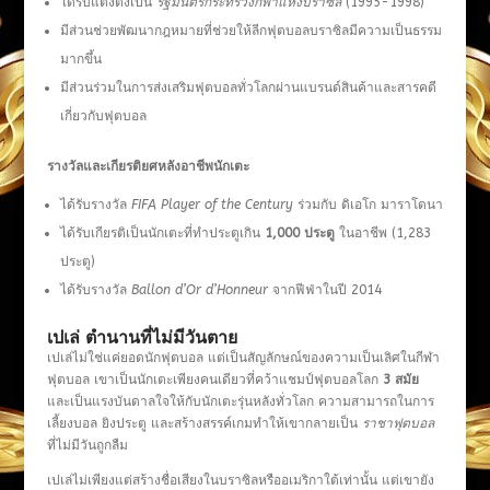
ได้รับแต่งตั้งเป็น
รัฐมนตรีกระทรวงกีฬาแห่งบราซิล
(1995-1998)
มีส่วนช่วยพัฒนากฎหมายที่ช่วยให้ลีกฟุตบอลบราซิลมีความเป็นธรรม
มากขึ้น
มีส่วนร่วมในการส่งเสริมฟุตบอลทั่วโลกผ่านแบรนด์สินค้าและสารคดี
เกี่ยวกับฟุตบอล
รางวัลและเกียรติยศหลังอาชีพนักเตะ
ได้รับรางวัล
FIFA Player of the Century
ร่วมกับ ดิเอโก มาราโดนา
ได้รับเกียรติเป็นนักเตะที่ทำประตูเกิน
1,000 ประตู
ในอาชีพ (1,283
ประตู)
ได้รับรางวัล
Ballon d’Or d’Honneur
จากฟีฟ่าในปี 2014
เปเล่ ตำนานที่ไม่มีวันตาย
เปเล่ไม่ใช่แค่ยอดนักฟุตบอล แต่เป็นสัญลักษณ์ของความเป็นเลิศในกีฬา
ฟุตบอล เขาเป็นนักเตะเพียงคนเดียวที่คว้าแชมป์ฟุตบอลโลก
3 สมัย
และเป็นแรงบันดาลใจให้กับนักเตะรุ่นหลังทั่วโลก ความสามารถในการ
เลี้ยงบอล ยิงประตู และสร้างสรรค์เกมทำให้เขากลายเป็น
ราชาฟุตบอล
ที่ไม่มีวันถูกลืม
เปเล่ไม่เพียงแต่สร้างชื่อเสียงในบราซิลหรืออเมริกาใต้เท่านั้น แต่เขายัง