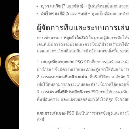
ฌูวา แนวีซ
(7 แอสซิสต์) – ผู้เล่นที่คอยปั้นเกมแล
อัชร็อฟ ฮะกีมี่
(5 แอสซิสต์) – ฟูลแบ็กที่มีบทบาทสำค
ผู้จัดการทีมและระบบการเล่
การเข้ามาของ
หลุยส์ เอ็นริเก้
ในฐานะผู้จัดการทีมได
เล่นที่เน้นการครองบอลและการโจมตีที่รวดเร็วมาใช้
บอลและการโจมตีแบบมีประสิทธิภาพมากยิ่งขึ้น ระบบนี
เกมรุกที่หลากหลาย
PSG มีปีกที่สามารถสร้างสรรค์
บาร์กอลา ซึ่งมีความเร็วและทักษะสูง ทำให้ทีมสามารถ
การครองบอลที่เหนียวแน่น
เอ็นริเก้ให้ความสำคัญกั
เพื่อให้ทีมสามารถครองเกมและสร้างโอกาสได้ตลอดทั
การเพรสซิ่งที่มีประสิทธิภาพ
PSG ภายใต้การคุมทีมขอ
พื้นที่อันตราย และแย่งบอลกลับมาได้เร็วที่สุด ซึ่งช่
แผนการเล่นของ PSG
ยังเน้นการเพรสซิ่งสูงและกา
ดังนี้: