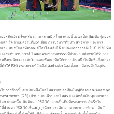
บอลลีกเอิง ฝรั่งเศสมานานหลายปี สโมสรแห่งนี้ไม่ได้เป็นเพียงทีมฟุตบอล
ำเร็จ ด้วยผลงานที่ยอดเยี่ยม การบริหารที่มีประสิทธิภาพ และการ
ยเป็นสโมสรที่ยากจะมีใครโค่นล้มได้ นับตั้งแต่การก่อตั้งในปี 1970 ทีม
ศและระดับนานาชาติ โดยเฉพาะช่วงทศวรรษที่ผ่านมา หลังจากได้รับการ
ึงดูดนักเตะระดับโลกและพัฒนาทีมให้กลายเป็นหนึ่งในทีมที่แข็งแกร่ง
ทำให้ PSG ครองแชมป์ลีกเอิงได้อย่างต่อเนื่อง ตั้งแต่อดีตจนถึงปัจจุบัน
G
ษในการก้าวขึ้นมาเป็นหนึ่งในสโมสรฟุตบอลที่ยิ่งใหญ่ที่สุดของฝรั่งเศส จุด
ts Investments (QSI) เข้ามาเป็นเจ้าของสโมสร และอัดฉีดเงินทุนมหาศาล
ลก นับแต่นั้นเป็นต้นมา PSG ได้กลายเป็นทีมที่ครองความสำเร็จใน
ที่ผ่านมา PSG ได้เซ็นสัญญานักเตะระดับโลกมากมาย อาทิ ซลาตัน อิ
มสซี สิ่งเหล่านี้ช่วยให้ทีมมีศักยภาพสูงสุดในการแข่งขันทั้งในระดับ