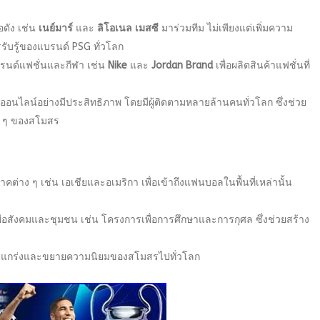
อดัง เช่น
เนย์มาร์
และ
ลิโอเนล เมสซี
มาร่วมทีม ไม่เพียงแต่เพิ่มความ
ับรู้ของแบรนด์ PSG ทั่วโลก
บรนด์แฟชั่นและกีฬา เช่น
Nike
และ
Jordan Brand
เพื่อผลิตสินค้าแฟชั่นที่
ออนไลน์อย่างมีประสิทธิภาพ โดยมีผู้ติดตามหลายล้านคนทั่วโลก ซึ่งช่วย
ง ๆ ของสโมสร
ภาคต่าง ๆ เช่น เอเชียและอเมริกา เพื่อเข้าถึงแฟนบอลในพื้นที่เหล่านั้น
่อสังคมและชุมชน เช่น โครงการเพื่อการศึกษาและการกุศล ซึ่งช่วยสร้าง
แข็งแกร่งและขยายความนิยมของสโมสรไปทั่วโลก