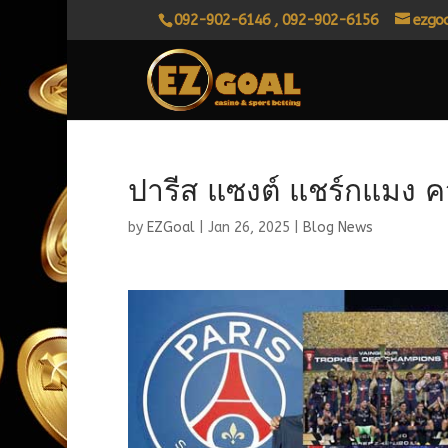
092-902-6146 , 092-902-6156
ezgo
ปารีส แซงต์ แชร์กแมง คว
by
EZGoal
|
Jan 26, 2025
|
Blog News