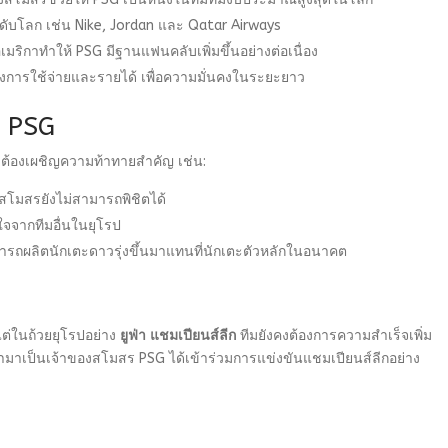
ดับโลก เช่น Nike, Jordan และ Qatar Airways
เมริกาทำให้ PSG มีฐานแฟนคลับเพิ่มขึ้นอย่างต่อเนื่อง
การใช้จ่ายและรายได้ เพื่อความมั่นคงในระยะยาว
 PSG
ังต้องเผชิญความท้าทายสำคัญ เช่น:
่สโมสรยังไม่สามารถพิชิตได้
ใจจากทีมอื่นในยุโรป
มารถผลิตนักเตะดาวรุ่งขึ้นมาแทนที่นักเตะตัวหลักในอนาคต
ต่ในถ้วยยุโรปอย่าง
ยูฟ่า แชมเปียนส์ลีก
ทีมยังคงต้องการความสำเร็จเพิ่ม
เข้ามาเป็นเจ้าของสโมสร PSG ได้เข้าร่วมการแข่งขันแชมเปียนส์ลีกอย่าง