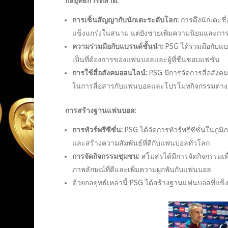
กลยุทธ์การตลาด:
การเซ็นสัญญากับนักเตะระดับโลก:
การดึงนักเตะชื่
แข็งแกร่งในสนาม แต่ยังช่วยเพิ่มความนิยมและการร
ความร่วมมือกับแบรนด์ชั้นนำ:
PSG ได้ร่วมมือกับแ
เป็นที่ต้องการของแฟนบอลและผู้ที่ชื่นชอบแฟชั่น
การใช้สื่อสังคมออนไลน์:
PSG มีการจัดการสื่อสังคม
ในการสื่อสารกับแฟนบอลและโปรโมทกิจกรรมต่า
การสร้างฐานแฟนบอล:
การทัวร์พรีซีซั่น:
PSG ได้จัดการทัวร์พรีซีซั่นในภูมิ
และสร้างความสัมพันธ์ที่ดีกับแฟนบอลทั่วโลก
การจัดกิจกรรมชุมชน:
สโมสรได้มีการจัดกิจกรรมเพื
ภาพลักษณ์ที่ดีและเพิ่มความผูกพันกับแฟนบอล
ด้วยกลยุทธ์เหล่านี้ PSG ได้สร้างฐานแฟนบอลที่