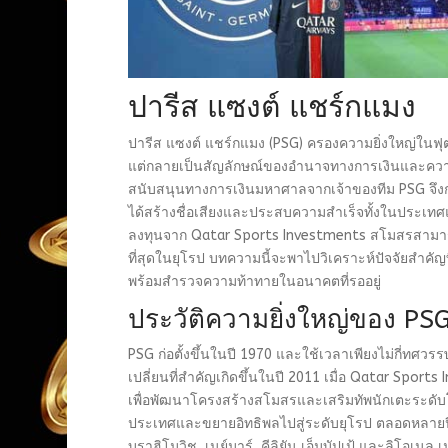
ปารีส แซงต์ แชร์กแมง
ปารีส แซงต์ แชร์กแมง (PSG) ครองความยิ่งใหญ่ในฟุต
แต่กลายเป็นสัญลักษณ์ของอำนาจทางการเงินและความส
สนับสนุนทางการเงินมหาศาลจากเจ้าของทีม PSG จึงกลา
ได้สร้างชื่อเสียงและประสบความสำเร็จทั้งในประเท
ลงทุนจาก Qatar Sports Investments สโมสรสามารถด
ที่สุดในยุโรป บทความนี้จะพาไปวิเคราะห์ปัจจัยสำคัญที่
พร้อมสำรวจความท้าทายในอนาคตที่รออยู่
ประวัติความยิ่งใหญ่ของ PS
PSG ก่อตั้งขึ้นในปี 1970 และใช้เวลาเพียงไม่กี่ทศวรร
เปลี่ยนที่สำคัญเกิดขึ้นในปี 2011 เมื่อ Qatar Spor
เพื่อพัฒนาโครงสร้างสโมสรและเสริมทัพนักเตะระดับโ
ประเทศและขยายอิทธิพลไปสู่ระดับยุโรป ตลอดหลายปี
บราฮิโมวิช, เนย์มาร์, คีลิยัน เอ็มบัปเป้ และลิโอเนล เ