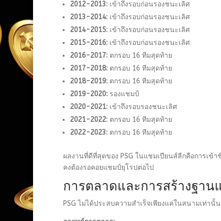
2012-2013:
เข้าถึงรอบก่อนรองชนะเลิศ
2013-2014:
เข้าถึงรอบก่อนรองชนะเลิศ
2014-2015:
เข้าถึงรอบก่อนรองชนะเลิศ
2015-2016:
เข้าถึงรอบก่อนรองชนะเลิศ
2016-2017:
ตกรอบ 16 ทีมสุดท้าย
2017-2018:
ตกรอบ 16 ทีมสุดท้าย
2018-2019:
ตกรอบ 16 ทีมสุดท้าย
2019-2020:
รองแชมป์
2020-2021:
เข้าถึงรอบรองชนะเลิศ
2021-2022:
ตกรอบ 16 ทีมสุดท้าย
2022-2023:
ตกรอบ 16 ทีมสุดท้าย
ผลงานที่ดีที่สุดของ PSG ในแชมเปียนส์ลีกคือการเข้าช
คงต้องรอคอยแชมป์ยุโรปต่อไป
การตลาดและการสร้างฐาน
PSG ไม่ได้ประสบความสำเร็จเพียงแค่ในสนามเท่านั้