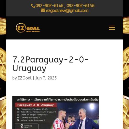
092-902-6146 , 092-902-6156
ezgoalnew@gmail.com
7.2Paraguay-2-0-
Uruguay
by
EZGoal
|
Jun 7, 2025