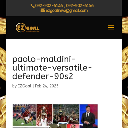
092-902-6146 , 092-902-6156
ezgoalnew@gmail.com
paolo-maldini-
ultimate-versatile-
defender-90s2
by
EZGoal
|
Feb 24, 2025