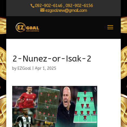
092-902-6146 , 092-902-6156
ezgoalnew@gmail.com
2-Nunez-or-Isak-2
by
EZGoal
|
Apr 1, 2025