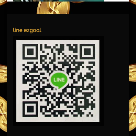
line ezgoal