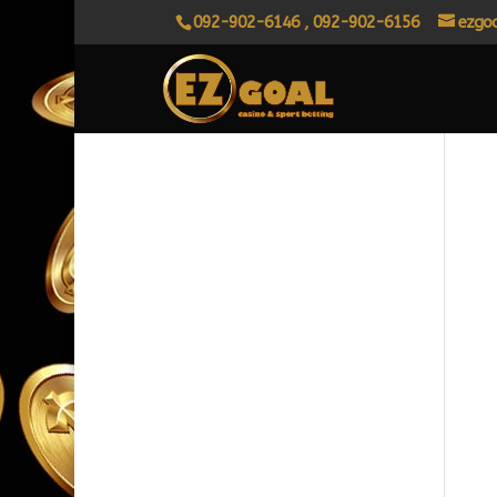
092-902-6146 , 092-902-6156
ezgo