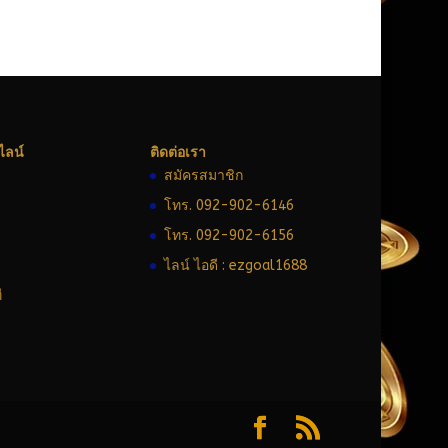
ลน์
ติดต่อเรา
สมัครสมาชิก
โทร. 092-902-6146
โทร. 092-902-6156
ไลน์ ไอดี : ezgoal1688
ี