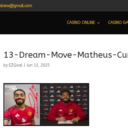
alnew@gmail.com
CASINO ONLINE
CASINO G
13-Dream-Move-Matheus-Cu
by
EZGoal
|
Jun 13, 2025