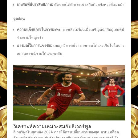
เกมรับที่มีประสิทธิภาพ:
ตัดบอลได้ดี และเข้าสกัดด้วยจังหวะที่แม่นยำ
จุดอ่อน
ความแข็งแกร่งในการปะทะ:
อาจเสียเปรียบเมื่อเผชิญหน้ากับผู้เล่นที่มี
ร่างกายใหญ่กว่า
อารมณ์ในการแข่งขัน:
เคยถูกวิจารณ์ว่าอาจตอบโต้แรงเกินไปในบาง
สถานการณ์ภายใต้แรงกดดัน
วิเคราะห์ความเหมาะสมกับลิเวอร์พูล
ลิเวอร์พูลในยุคหลัง 2024 ภายใต้การเปลี่ยนผ่านของยุค อาเน่ สล็อต