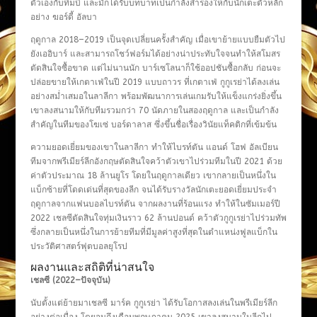
ตัวเองกับทีมบี และมักได้รับบทบาทเป็นกำลังสำรองให้กับนักเตะตัวหลัก
อย่าง ฆอร์ดี้ อัลบา
ฤดูกาล 2018–2019 เป็นจุดเปลี่ยนครั้งสำคัญ เมื่อเขาย้ายแบบยืมตัวไป
ยังเออิบาร์ และสามารถโชว์ฟอร์มได้อย่างน่าประทับใจจนทำให้สโมสร
ตัดสินใจซื้อขาด แต่ไม่นานนัก บาร์เซโลนาก็ใช้ออปชันซื้อกลับ ก่อนจะ
ปล่อยขายให้เกตาเฟ่ในปี 2019 แบบถาวร ที่เกตาเฟ่ กูกูเรย่าได้ลงเล่น
อย่างสม่ำเสมอในลาลีกา พร้อมพัฒนาการเล่นเกมรับให้แข็งแกร่งยิ่งขึ้น
เขาลงสนามให้กับทีมรวมกว่า 70 นัดภายในสองฤดูกาล และเป็นกำลัง
สำคัญในทีมของโฆเซ่ บอร์ดาลาส ซึ่งขึ้นชื่อเรื่องวินัยแท็คติกที่เข้มข้น
ความยอดเยี่ยมของเขาในลาลีกา ทำให้ไบรท์ตัน แอนด์ โฮฟ อัลเบียน
ทีมจากพรีเมียร์ลีกอังกฤษตัดสินใจคว้าตัวเขาไปร่วมทีมในปี 2021 ด้วย
ค่าตัวประมาณ 18 ล้านยูโร โดยในฤดูกาลเดียว เขากลายเป็นหนึ่งใน
แบ็กซ้ายที่โดดเด่นที่สุดของลีก จนได้รับรางวัลนักเตะยอดเยี่ยมประจำ
ฤดูกาลจากแฟนบอลไบรท์ตัน จากผลงานที่ร้อนแรง ทำให้ในซัมเมอร์ปี
2022 เชลซีตัดสินใจทุ่มเงินราว 62 ล้านปอนด์ คว้าตัวกูกูเรย่าไปร่วมทัพ
ซึ่งกลายเป็นหนึ่งในการย้ายทีมที่มีมูลค่าสูงที่สุดในตำแหน่งฟูลแบ็กใน
ประวัติศาสตร์ฟุตบอลยุโรป
ผลงานและสถิติที่น่าสนใจ
เชลซี (2022–ปัจจุบัน)
นับตั้งแต่ย้ายมาเชลซี มาร์ค กูกูเรย่า ได้รับโอกาสลงเล่นในพรีเมียร์ลีก