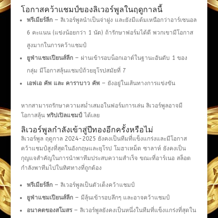
โอกาสคว้าแชมป์ของลิเวอร์พูลในฤดูกาลนี้
พรีเมียร์ลีก
– ลิเวอร์พูลนำเป็นจ่าฝูง และยังมีแต้มเหนือกว่าอาร์เซนอล
6 คะแนน (แข่งน้อยกว่า 1 นัด) ถ้ารักษาฟอร์มได้ดี พวกเขามีโอกาส
สูงมากในการคว้าแชมป์
ยูฟ่าแชมเปียนส์ลีก
– ผ่านเข้ารอบน็อกเอาต์ในฐานะอันดับ 1 ของ
กลุ่ม มีโอกาสลุ้นแชมป์ถ้วยยุโรปสมัยที่ 7
เอฟเอ คัพ และ คาราบาว คัพ
– ยังอยู่ในเส้นทางการแข่งขัน
หากสามารถรักษาความสม่ำเสมอในฟอร์มการเล่น ลิเวอร์พูลอาจมี
โอกาสลุ้น
ทริปเปิลแชมป์
ได้เลย
ลิเวอร์พูลกำลังเข้าสู่ปีทองอีกครั้งหรือไม่
ลิเวอร์พูล ฤดูกาล 2024-2025 ยังคงเป็นทีมที่แข็งแกร่งและมีโอกาส
คว้าแชมป์สูงที่สุดในอังกฤษและยุโรป โมฮาเหม็ด ซาลาห์ ยังคงเป็น
กุญแจสำคัญในการนำพาทีมประสบความสำเร็จ ขณะที่อาร์เนอ สล็อต
กำลังพาทีมไปในทิศทางที่ถูกต้อง
พรีเมียร์ลีก
– ลิเวอร์พูลเป็นตัวเต็งคว้าแชมป์
ยูฟ่าแชมเปียนส์ลีก
– มีลุ้นเข้ารอบลึกๆ และอาจคว้าแชมป์
อนาคตของสโมสร
– ลิเวอร์พูลยังคงเป็นหนึ่งในทีมที่แข็งแกร่งที่สุดใน