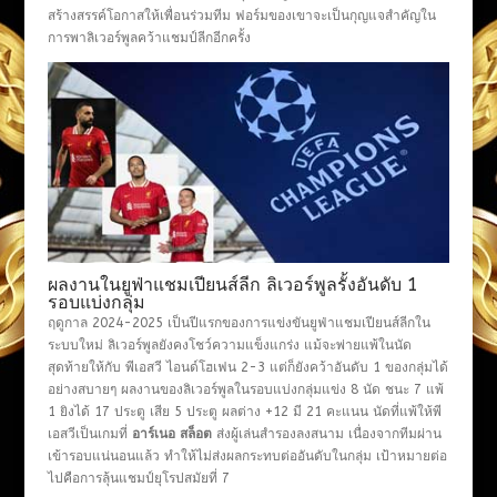
สร้างสรรค์โอกาสให้เพื่อนร่วมทีม ฟอร์มของเขาจะเป็นกุญแจสำคัญใน
การพาลิเวอร์พูลคว้าแชมป์ลีกอีกครั้ง
ผลงานในยูฟ่าแชมเปียนส์ลีก ลิเวอร์พูลรั้งอันดับ 1
รอบแบ่งกลุ่ม
ฤดูกาล 2024-2025 เป็นปีแรกของการแข่งขันยูฟ่าแชมเปียนส์ลีกใน
ระบบใหม่ ลิเวอร์พูลยังคงโชว์ความแข็งแกร่ง แม้จะพ่ายแพ้ในนัด
สุดท้ายให้กับ พีเอสวี ไอนด์โฮเฟน 2-3 แต่ก็ยังคว้าอันดับ 1 ของกลุ่มได้
อย่างสบายๆ ผลงานของลิเวอร์พูลในรอบแบ่งกลุ่มแข่ง 8 นัด ชนะ 7 แพ้
1 ยิงได้ 17 ประตู เสีย 5 ประตู ผลต่าง +12 มี 21 คะแนน นัดที่แพ้ให้พี
เอสวีเป็นเกมที่
อาร์เนอ สล็อต
ส่งผู้เล่นสำรองลงสนาม เนื่องจากทีมผ่าน
เข้ารอบแน่นอนแล้ว ทำให้ไม่ส่งผลกระทบต่ออันดับในกลุ่ม เป้าหมายต่อ
ไปคือการลุ้นแชมป์ยุโรปสมัยที่ 7