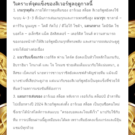
วิเคราะห์จุดแข็งของลิเวอร์พูลฤดูกาลนี้
เกมรุกดุดัน
ภายใต้การคุมทีมของ อาร์เนอ สล็อต ลิเวอร์พูลยังคงใช้
ระบบ 4-3-3 ที่เน้นการเล่นเกมรุกและการเพรสซิ่งสูง
แนวรุก
: ซาลาห์ –
ดาร์วิน นูนเญซ – โคดี กัคโป / ดีโอโก้ โชต้า,
แดนกลาง
: โดมินิค โซ
บอสไล – อเล็กซิส แม็ค อัลลิสเตอร์ – เคอร์ติส โจนส์ ความสามารถ
ของกองหน้าทำให้ลิเวอร์พูลมีเกมรุกที่ทรงพลัง และสามารถถล่มประตูคู่
แข่งได้อย่างต่อเนื่อง
แนวรับแข็งแกร่ง
เวอร์จิล ฟาน ไดจ์ค ยังคงเป็นหัวใจหลักในเกมรับ,
อิบราฮิมา โกนาเต้ และ โจ โกเมซ ช่วยเติมเต็มแนวรับให้แน่นหนา, อ
ลีสซง เบ็คเกอร์ นายทวารชาวบราซิลยังคงเซฟสำคัญช่วยทีม แม้จะมี
บางช่วงที่เสียประตูง่าย แต่แนวรับของลิเวอร์พูลยังเป็นจุดแข็งที่ช่วยให้
ทีมคว้าผลการแข่งขันที่ต้องการ
แผนการเล่นของ
อาร์เนอ สล็อต หลังจาก เจอร์เก้น คล็อปป์ อำลาทีม
ไปเมื่อกลางปี 2024 ลิเวอร์พูลแต่งตั้ง อาร์เนอ สล็อต เป็นกุนซือคนใหม่
ซึ่งเขาได้นำสไตล์การเล่นแบบ “ครองบอลและโจมตีเร็ว” มาปรับใช้กับ
ทีม การเปลี่ยนผ่านนี้ดูเหมือนจะได้ผล เพราะทีมยังคงแข็งแกร่งและมีลุ้น
แชมป์ทุกถ้วย