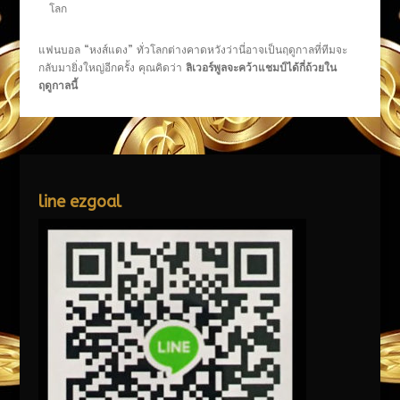
โลก
แฟนบอล “หงส์แดง” ทั่วโลกต่างคาดหวังว่านี่อาจเป็นฤดูกาลที่ทีมจะ
กลับมายิ่งใหญ่อีกครั้ง คุณคิดว่า
ลิเวอร์พูลจะคว้าแชมป์ได้กี่ถ้วยใน
ฤดูกาลนี้
line ezgoal