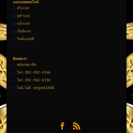
แทงบอลออนไลน์
สโบเบท
ยูฟ่าเบท
แม็กเบท
เอ็ม8เบท
วินนิ่งเอฟที
ติดต่อเรา
สมัครสมาชิก
โทร. 092-902-6146
โทร. 092-902-6156
ไลน์ ไอดี : ezgoal1688