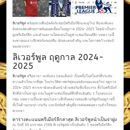
ลิเวอร์พูล
พร้อมทวงคืนบัลลังก์แชมป์พรีเมียร์ลีกและยุโรป ทีมหงส์แดง
ยังคงแสดงศักยภาพอันยอดเยี่ยมในฤดูกาล 2024-2025 โดยนำเป็นจ่า
ฝูงพรีเมียร์ลีก และทำผลงานโดดเด่นในยูฟ่าแชมเปียนส์ลีก บทความนี้
จะพาคุณเจาะลึกฟอร์มของทีม นักเตะคนสำคัญ และโอกาสคว้าแชมป์
ของพวกเขา
ลิเวอร์พูล ฤดูกาล 2024-
2025
ลิเวอร์พูล
หรือฉายา หงส์แดง (เดอะค็อป) เป็นหนึ่งในสโมสรที่ประสบ
ความสำเร็จมากที่สุด ในประวัติศาสตร์ฟุตบอลอังกฤษและยุโรป ฤดูกาล
2024-2025 พวกเขายังคงเดินหน้าด้วยฟอร์มที่แข็งแกร่ง ทั้งในพรีเมียร์
ลีกที่นำเป็นจ่าฝูง และในยูฟ่าแชมเปียนส์ลีกที่จบอันดับ 1 ในรอบแบ่ง
กลุ่ม บทความนี้จะพาคุณไปเจาะลึกถึงผลงานของลิเวอร์พูลในฤดูกาลนี้
ทั้งในด้านเกมรุก เกมรับ และปัจจัยสำคัญที่อาจส่งผลต่อความสำเร็จของ
พวกเขา
ตารางคะแนนพรีเมียร์ลีกล่าสุด ลิเวอร์พูลนำเป็นจ่าฝูง
ณ วันที่ 30 มกราคม 2568 ลิเวอร์พูลนำเป็นอันดับ 1 ของพรีเมียร์ลีก