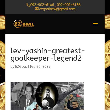
092-902-6146 , 092-902-6156
ezgoalnew@gmail.com
lev-yashin-greatest-
goalkeeper-legend2
by
EZGoal
|
Feb 20, 2025