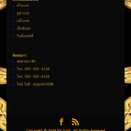
สโบเบท
ยูฟ่าเบท
แม็กเบท
เอ็ม8เบท
วินนิ่งเอฟที
ติดต่อเรา
สมัครสมาชิก
โทร. 092-902-6146
โทร. 092-902-6156
ไลน์ ไอดี : ezgoal1688
Copyright © 2019 EZ Goal, All Rights Reserved