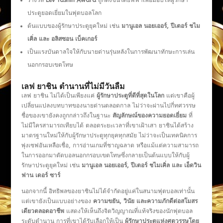
รางวัล
Lev Yashin Award
ถูกตั้งขึ้นโดยฟีฟ่าเพื่อมอบให้ผู้รักษา
ประตูยอดเยี่ยมในฟุตบอลโลก
ต้นแบบของผู้รักษาประตูยุคใหม่ เช่น
มานูเอล นอยเออร์
, ปีเตอร์ ชไม
เคิ่ล และ อลิสซอน เบ็คเกอร์
เป็นแรงบันดาลใจให้กับนายด่านรุ่นหลังในการพัฒนาทักษะการเล่น
นอกกรอบเขตโทษ
เลฟ ยาชิน ตำนานที่ไม่มีวันลืม
เลฟ ยาชิน ไม่ได้เป็นเพียงแค่
ผู้รักษาประตูที่ดีที่สุดในโลก
แต่เขาคือผู้
เปลี่ยนแปลงบทบาทของนายด่านตลอดกาล ไม่ว่าจะผ่านไปกี่ทศวรรษ
ชื่อของเขายังคงถูกกล่าวถึงในฐานะ
สัญลักษณ์ของความยอดเยี่ยม
ที่
ไม่มีใครสามารถเทียบได้ ตลอดระยะเวลาที่เขาเฝ้าเสา ยาชินได้สร้าง
มาตรฐานใหม่ให้กับผู้รักษาประตูทุกยุคทุกสมัย ไม่ว่าจะเป็นเทคนิคการ
พุ่งเซฟอันเหลือเชื่อ, การอ่านเกมที่ชาญฉลาด หรือแม้แต่ความสามารถ
ในการออกมาตัดบอลนอกกรอบเขตโทษซึ่งกลายเป็นต้นแบบให้กับผู้
รักษาประตูยุคใหม่ เช่น
มานูเอล นอยเออร์, ปีเตอร์ ชไมเคิ่ล และ เอ็ดวิน
ฟาน เดอร์ ซาร์
นอกจากนี้ อิทธิพลของยาชินไม่ได้จำกัดอยู่แค่ในสนามฟุตบอลเท่านั้น
แต่เขายังเป็นแบบอย่างของ
ความขยัน, วินัย และความภักดีต่อสโมสร
เดียวตลอดอาชีพ
แสดงให้เห็นถึงจิตวิญญาณที่แท้จริงของนักฟุตบอล
ระดับตำนาน การที่เขาได้รับเลือกให้เป็น
ผู้รักษาประตูแห่งศตวรรษโดย