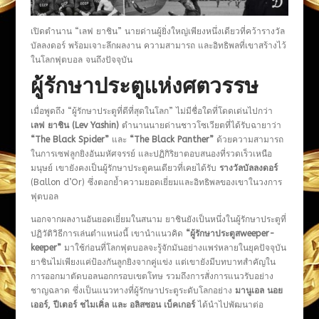
เปิดตำนาน “เลฟ ยาชิน” นายด่านผู้ยิ่งใหญ่เพียงหนึ่งเดียวที่คว้ารางวัล
บัลลงดอร์ พร้อมเจาะลึกผลงาน ความสามารถ และอิทธิพลที่เขาสร้างไว้
ในโลกฟุตบอล จนถึงปัจจุบัน
ผู้รักษาประตูแห่งศตวรรษ
เมื่อพูดถึง “ผู้รักษาประตูที่ดีที่สุดในโลก” ไม่มีชื่อใดที่โดดเด่นไปกว่า
เลฟ ยาชิน (Lev Yashin)
ตำนานนายด่านชาวโซเวียตที่ได้รับฉายาว่า
“The Black Spider”
และ
“The Black Panther”
ด้วยความสามารถ
ในการเซฟลูกยิงอันมหัศจรรย์ และปฏิกิริยาตอบสนองที่รวดเร็วเหนือ
มนุษย์ เขายังคงเป็นผู้รักษาประตูคนเดียวที่เคยได้รับ
รางวัลบัลลงดอร์
(Ballon d’Or) ซึ่งตอกย้ำความยอดเยี่ยมและอิทธิพลของเขาในวงการ
ฟุตบอล
นอกจากผลงานอันยอดเยี่ยมในสนาม ยาชินยังเป็นหนึ่งในผู้รักษาประตูที่
ปฏิวัติวิธีการเล่นตำแหน่งนี้ เขานำแนวคิด
“ผู้รักษาประตูสweeper-
keeper”
มาใช้ก่อนที่โลกฟุตบอลจะรู้จักมันอย่างแพร่หลายในยุคปัจจุบัน
ยาชินไม่เพียงแค่ป้องกันลูกยิงจากคู่แข่ง แต่เขายังมีบทบาทสำคัญใน
การออกมาตัดบอลนอกกรอบเขตโทษ รวมถึงการสั่งการแนวรับอย่าง
ชาญฉลาด ซึ่งเป็นแนวทางที่ผู้รักษาประตูระดับโลกอย่าง
มานูเอล นอย
เออร์, ปีเตอร์ ชไมเคิ่ล และ อลิสซอน เบ็คเกอร์
ได้นำไปพัฒนาต่อ