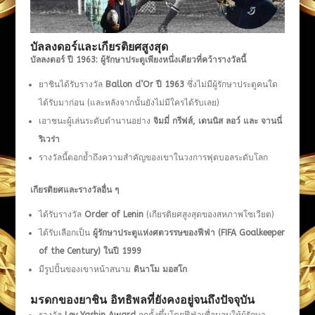
บัลลงดอร์และเกียรติยศสูงสุด
บัลลงดอร์ ปี 1963: ผู้รักษาประตูเพียงหนึ่งเดียวที่คว้ารางวัลนี้
ยาชินได้รับรางวัล
Ballon d’Or ปี 1963
ซึ่งไม่มีผู้รักษาประตูคนใด
ได้รับมาก่อน (และหลังจากนั้นยังไม่มีใครได้รับเลย)
เอาชนะผู้เล่นระดับตำนานอย่าง
จิมมี่ กรีฟส์
, เดนนิส ลอว์ และ จานนี่
ริเวร่า
รางวัลนี้ตอกย้ำถึงความสำคัญของเขาในวงการฟุตบอลระดับโลก
เกียรติยศและรางวัลอื่น ๆ
ได้รับรางวัล
Order of Lenin
(เกียรติยศสูงสุดของสหภาพโซเวียต)
ได้รับเลือกเป็น
ผู้รักษาประตูแห่งศตวรรษของฟีฟ่า (
FIFA Goalkeeper
of the Century) ในปี 1999
มีรูปปั้นของเขาหน้าสนาม
ดินาโม มอสโก
มรดกของยาชิน อิทธิพลที่ยังคงอยู่จนถึงปัจจุบัน