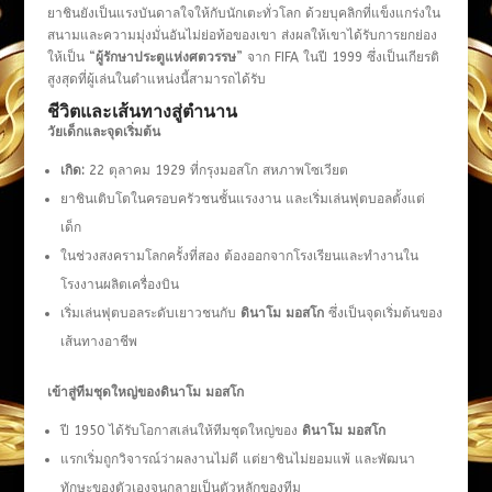
ยาชินยังเป็นแรงบันดาลใจให้กับนักเตะทั่วโลก ด้วยบุคลิกที่แข็งแกร่งใน
สนามและความมุ่งมั่นอันไม่ย่อท้อของเขา ส่งผลให้เขาได้รับการยกย่อง
ให้เป็น “
ผู้รักษาประตูแห่งศตวรรษ
” จาก FIFA ในปี 1999 ซึ่งเป็นเกียรติ
สูงสุดที่ผู้เล่นในตำแหน่งนี้สามารถได้รับ
ชีวิตและเส้นทางสู่ตำนาน
วัยเด็กและจุดเริ่มต้น
เกิด:
22 ตุลาคม 1929 ที่กรุงมอสโก สหภาพโซเวียต
ยาชินเติบโตในครอบครัวชนชั้นแรงงาน และเริ่มเล่นฟุตบอลตั้งแต่
เด็ก
ในช่วงสงครามโลกครั้งที่สอง ต้องออกจากโรงเรียนและทำงานใน
โรงงานผลิตเครื่องบิน
เริ่มเล่นฟุตบอลระดับเยาวชนกับ
ดินาโม มอสโก
ซึ่งเป็นจุดเริ่มต้นของ
เส้นทางอาชีพ
เข้าสู่ทีมชุดใหญ่ของดินาโม มอสโก
ปี 1950 ได้รับโอกาสเล่นให้ทีมชุดใหญ่ของ
ดินาโม มอสโก
แรกเริ่มถูกวิจารณ์ว่าผลงานไม่ดี แต่ยาชินไม่ยอมแพ้ และพัฒนา
ทักษะของตัวเองจนกลายเป็นตัวหลักของทีม