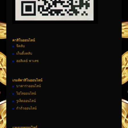
คาสิโนออนไลน์
จีคลับ
เก็นติ้งคลับ
ฮอลิเดย์ พาเลซ
เกมส์คาสิโนออนไลน์
บาคาร่าออนไลน์
ไฮโลออนไลน์
รูเล็ตออนไลน์
กำถั่วออนไลน์
แทงบอลออนไลน์