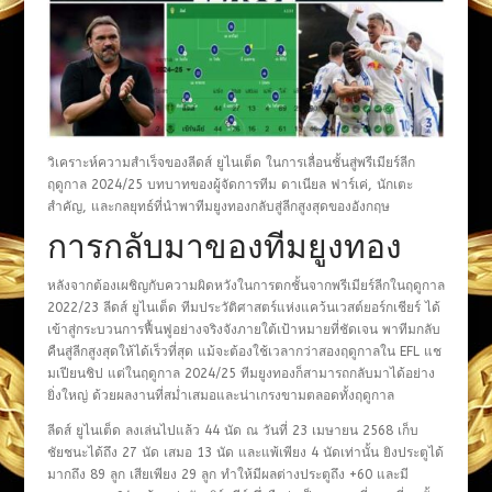
วิเคราะห์ความสำเร็จของลีดส์ ยูไนเต็ด ในการเลื่อนชั้นสู่พรีเมียร์ลีก
ฤดูกาล 2024/25 บทบาทของผู้จัดการทีม ดาเนียล ฟาร์เค่, นักเตะ
สำคัญ, และกลยุทธ์ที่นำพาทีมยูงทองกลับสู่ลีกสูงสุดของอังกฤษ
การกลับมาของทีมยูงทอง
หลังจากต้องเผชิญกับความผิดหวังในการตกชั้นจากพรีเมียร์ลีกในฤดูกาล
2022/23 ลีดส์ ยูไนเต็ด ทีมประวัติศาสตร์แห่งแคว้นเวสต์ยอร์กเชียร์ ได้
เข้าสู่กระบวนการฟื้นฟูอย่างจริงจังภายใต้เป้าหมายที่ชัดเจน พาทีมกลับ
คืนสู่ลีกสูงสุดให้ได้เร็วที่สุด แม้จะต้องใช้เวลากว่าสองฤดูกาลใน EFL แช
มเปียนชิป แต่ในฤดูกาล 2024/25 ทีมยูงทองก็สามารถกลับมาได้อย่าง
ยิ่งใหญ่ ด้วยผลงานที่สม่ำเสมอและน่าเกรงขามตลอดทั้งฤดูกาล
ลีดส์ ยูไนเต็ด ลงเล่นไปแล้ว 44 นัด ณ วันที่ 23 เมษายน 2568 เก็บ
ชัยชนะได้ถึง 27 นัด เสมอ 13 นัด และแพ้เพียง 4 นัดเท่านั้น ยิงประตูได้
มากถึง 89 ลูก เสียเพียง 29 ลูก ทำให้มีผลต่างประตูถึง +60 และมี