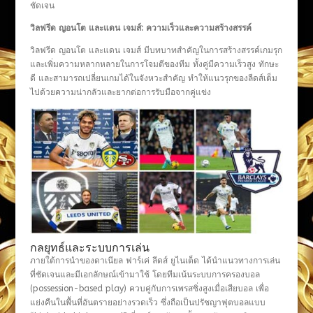
ชัดเจน
วิลฟรีด ญอนโต และแดน เจมส์: ความเร็วและความสร้างสรรค์
วิลฟรีด ญอนโต และแดน เจมส์ มีบทบาทสำคัญในการสร้างสรรค์เกมรุก
และเพิ่มความหลากหลายในการโจมตีของทีม ทั้งคู่มีความเร็วสูง ทักษะ
ดี และสามารถเปลี่ยนเกมได้ในจังหวะสำคัญ ทำให้แนวรุกของลีดส์เต็ม
ไปด้วยความน่ากลัวและยากต่อการรับมือจากคู่แข่ง
กลยุทธ์และระบบการเล่น
ภายใต้การนำของดาเนียล ฟาร์เค่ ลีดส์ ยูไนเต็ด ได้นำแนวทางการเล่น
ที่ชัดเจนและมีเอกลักษณ์เข้ามาใช้ โดยทีมเน้นระบบการครองบอล
(possession-based play) ควบคู่กับการเพรสซิ่งสูงเมื่อเสียบอล เพื่อ
แย่งคืนในพื้นที่อันตรายอย่างรวดเร็ว ซึ่งถือเป็นปรัชญาฟุตบอลแบบ