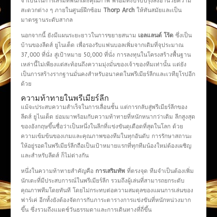
จำเป็นในการเสริมทัพนักเตะคุณภาพ พร้อมทั้งปรับปรุงสิ่งอำนวยความ
สะดวกต่าง ๆ ภายในศูนย์ฝึกซ้อม
Thorp Arch
ให้ทันสมัยและเป็น
มาตรฐานระดับสากล
นอกจากนี้ ยังมีแผนระยะยาวในการขยายสนาม
เอลแลนด์ โร้ด
ซึ่งเป็น
บ้านของลีดส์ ยูไนเต็ด เพื่อรองรับแฟนบอลเพิ่มจากเดิมที่จุประมาณ
37,000 ที่นั่ง สู่เป้าหมาย 50,000 ที่นั่ง การลงทุนในโครงสร้างพื้นฐาน
เหล่านี้ไม่เพียงแต่สะท้อนถึงความมุ่งมั่นของเจ้าของทีมเท่านั้น แต่ยัง
เป็นการสร้างรากฐานมั่นคงสำหรับอนาคตในพรีเมียร์ลีกและเวทียุโรปอีก
ด้วย
ความท้าทายในพรีเมียร์ลีก
แม้จะประสบความสำเร็จในการเลื่อนชั้น แต่การกลับสู่พรีเมียร์ลีกของ
ลีดส์ ยูไนเต็ด ย่อมมาพร้อมกับความท้าทายที่หนักหนากว่าเดิม ลีกสูงสุด
ของอังกฤษขึ้นชื่อว่าเป็นหนึ่งในลีกที่แข่งขันดุเดือดที่สุดในโลก ด้วย
ความเข้มข้นของเกมและคุณภาพของทีมในทุกอันดับ การรักษาสถานะ
ให้อยู่รอดในพรีเมียร์ลีกถือเป็นเป้าหมายแรกที่ทุกทีมน้องใหม่ต้องเผชิญ
และสำหรับลีดส์ ก็ไม่ต่างกัน
หนึ่งในความท้าทายสำคัญคือ
การเสริมทัพ
ที่ตรงจุด ทีมจำเป็นต้องเพิ่ม
นักเตะที่มีประสบการณ์ในพรีเมียร์ลีก รวมถึงผู้เล่นที่สามารถยกระดับ
คุณภาพทีมโดยทันที โดยไม่กระทบต่อความสมดุลของแผนการเล่นของ
ฟาร์เค่ อีกทั้งยังต้องจัดการกับภาระตารางการแข่งขันที่หนักหน่วงมาก
ขึ้น ซึ่งรวมถึงแมตช์วันธรรมดาและการเดินทางที่ถี่ขึ้น