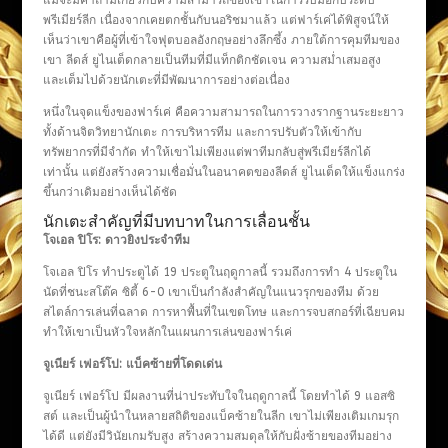
แม้จะมีคำถามเกี่ยวกับความสามารถของเขาในการรับมือกับระดับ
พรีเมียร์ลีก เนื่องจากเคยตกชั้นกับนอริชมาแล้ว แต่ฟาร์เค่ได้พิสูจน์ให้
เห็นว่าเขาคือผู้ที่เข้าใจฟุตบอลอังกฤษอย่างลึกซึ้ง ภายใต้การคุมทีมของ
เขา ลีดส์ ยูไนเต็ดกลายเป็นทีมที่มีแท็กติกชัดเจน ความสม่ำเสมอสูง
และเต็มไปด้วยนักเตะที่มีพัฒนาการอย่างต่อเนื่อง
หนึ่งในจุดแข็งของฟาร์เค่ คือความสามารถในการวางรากฐานระยะยาว
ทั้งด้านจิตวิทยานักเตะ การบริหารทีม และการปรับตัวให้เข้ากับ
ทรัพยากรที่มีจำกัด ทำให้เขาไม่เพียงแต่พาทีมกลับสู่พรีเมียร์ลีกได้
เท่านั้น แต่ยังสร้างความเชื่อมั่นในอนาคตของลีดส์ ยูไนเต็ดให้แข็งแกร่ง
ขึ้นกว่าเดิมอย่างเห็นได้ชัด
นักเตะสำคัญที่มีบทบาทในการเลื่อนชั้น
โจเอล ปิโร: ดาวยิงประจำทีม
โจเอล ปิโร ทำประตูได้ 19 ประตูในฤดูกาลนี้ รวมถึงการทำ 4 ประตูใน
นัดที่ชนะสโต๊ค ซิตี้ 6-0 เขาเป็นกำลังสำคัญในแนวรุกของทีม ด้วย
สไตล์การเล่นที่ฉลาด การหาพื้นที่ในเขตโทษ และการจบสกอร์ที่เฉียบคม
ทำให้เขาเป็นหัวใจหลักในแผนการเล่นของฟาร์เค่
จูเนียร์ เฟอร์โป: แบ็คซ้ายที่โดดเด่น
จูเนียร์ เฟอร์โป มีผลงานที่น่าประทับใจในฤดูกาลนี้ โดยทำได้ 9 แอสซิ
สต์ และเป็นผู้นำในหลายสถิติของแบ็คซ้ายในลีก เขาไม่เพียงเติมเกมรุก
ได้ดี แต่ยังมีวินัยเกมรับสูง สร้างความสมดุลให้กับฝั่งซ้ายของทีมอย่าง