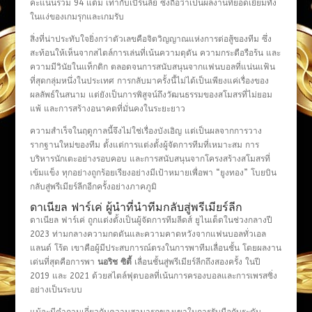
คะแนนรวม 94 แต้ม เท่ากับเบิร์นลีย์ ซึ่งถือว่าเป็นผลงานที่ยอดเยี่ยมทั้ง
ในแง่ของเกมรุกและเกมรับ
สิ่งที่น่าประทับใจยิ่งกว่าตัวเลขคือจิตวิญญาณแห่งการต่อสู้ของทีม ซึ่ง
สะท้อนให้เห็นจากสไตล์การเล่นที่เน้นความดุดัน ความกระตือรือร้น และ
ความมีวินัยในแท็กติก ตลอดจนการสนับสนุนจากแฟนบอลที่แน่นแฟ้น
ที่สุดกลุ่มหนึ่งในประเทศ การกลับมาครั้งนี้ไม่ได้เป็นเพียงแค่เรื่องของ
ผลลัพธ์ในสนาม แต่ยังเป็นการพิสูจน์ถึงวัฒนธรรมของสโมสรที่ไม่ยอม
แพ้ และการสร้างอนาคตที่มั่นคงในระยะยาว
ความสำเร็จในฤดูกาลนี้จึงไม่ใช่เรื่องบังเอิญ แต่เป็นผลจากการวาง
รากฐานใหม่ของทีม ตั้งแต่การแต่งตั้งผู้จัดการทีมที่เหมาะสม การ
บริหารนักเตะอย่างรอบคอบ และการสนับสนุนจากโครงสร้างสโมสรที่
เข้มแข็ง ทุกอย่างถูกร้อยเรียงอย่างมีเป้าหมายเพื่อพา “ยูงทอง” โบยบิน
กลับสู่พรีเมียร์ลีกอีกครั้งอย่างภาคภูมิ
ดาเนียล ฟาร์เค่ ผู้นำที่นำทีมกลับสู่พรีเมียร์ลีก
ดาเนียล ฟาร์เค่ ถูกแต่งตั้งเป็นผู้จัดการทีมลีดส์ ยูไนเต็ดในช่วงกลางปี
2023 ท่ามกลางความกดดันและความคาดหวังจากแฟนบอลทั่วเอล
แลนด์ โร้ด เขาคือผู้มีประสบการณ์ตรงในการพาทีมเลื่อนชั้น โดยผลงาน
เด่นที่สุดคือการพา
นอริช ซิตี้
เลื่อนชั้นสู่พรีเมียร์ลีกถึงสองครั้ง ในปี
2019 และ 2021 ด้วยสไตล์ฟุตบอลที่เน้นการครองบอลและการเพรสซิ่ง
อย่างเป็นระบบ