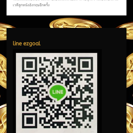
เวทีลูกหนังอังกฤษอีกครั้ง
line ezgoal