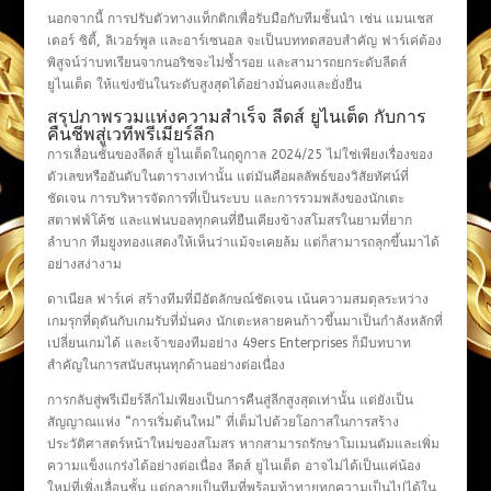
นอกจากนี้ การปรับตัวทางแท็กติกเพื่อรับมือกับทีมชั้นนำ เช่น แมนเชส
เตอร์ ซิตี้, ลิเวอร์พูล และอาร์เซนอล จะเป็นบททดสอบสำคัญ ฟาร์เค่ต้อง
พิสูจน์ว่าบทเรียนจากนอริชจะไม่ซ้ำรอย และสามารถยกระดับลีดส์
ยูไนเต็ด ให้แข่งขันในระดับสูงสุดได้อย่างมั่นคงและยั่งยืน
สรุปภาพรวมแห่งความสำเร็จ ลีดส์ ยูไนเต็ด กับการ
คืนชีพสู่เวทีพรีเมียร์ลีก
การเลื่อนชั้นของลีดส์ ยูไนเต็ดในฤดูกาล 2024/25 ไม่ใช่เพียงเรื่องของ
ตัวเลขหรืออันดับในตารางเท่านั้น แต่มันคือผลลัพธ์ของวิสัยทัศน์ที่
ชัดเจน การบริหารจัดการที่เป็นระบบ และการรวมพลังของนักเตะ
สตาฟฟ์โค้ช และแฟนบอลทุกคนที่ยืนเคียงข้างสโมสรในยามที่ยาก
ลำบาก ทีมยูงทองแสดงให้เห็นว่าแม้จะเคยล้ม แต่ก็สามารถลุกขึ้นมาได้
อย่างสง่างาม
ดาเนียล ฟาร์เค่ สร้างทีมที่มีอัตลักษณ์ชัดเจน เน้นความสมดุลระหว่าง
เกมรุกที่ดุดันกับเกมรับที่มั่นคง นักเตะหลายคนก้าวขึ้นมาเป็นกำลังหลักที่
เปลี่ยนเกมได้ และเจ้าของทีมอย่าง 49ers Enterprises ก็มีบทบาท
สำคัญในการสนับสนุนทุกด้านอย่างต่อเนื่อง
การกลับสู่พรีเมียร์ลีกไม่เพียงเป็นการคืนสู่ลีกสูงสุดเท่านั้น แต่ยังเป็น
สัญญาณแห่ง “การเริ่มต้นใหม่” ที่เต็มไปด้วยโอกาสในการสร้าง
ประวัติศาสตร์หน้าใหม่ของสโมสร หากสามารถรักษาโมเมนตัมและเพิ่ม
ความแข็งแกร่งได้อย่างต่อเนื่อง ลีดส์ ยูไนเต็ด อาจไม่ได้เป็นแค่น้อง
ใหม่ที่เพิ่งเลื่อนชั้น แต่กลายเป็นทีมที่พร้อมท้าทายทุกความเป็นไปได้ใน