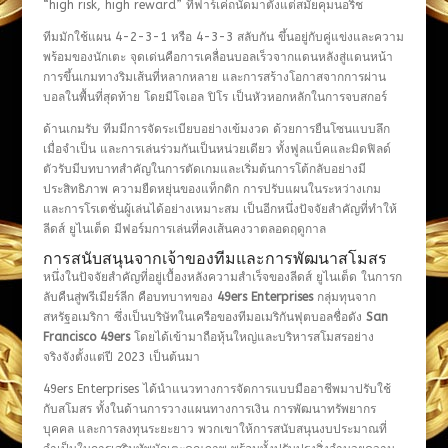
“high risk, high reward” ที่ฟาร์เค่ถนัดมาตั้งแต่สมัยคุมนอริช
ทีมมักใช้แผน 4-2-3-1 หรือ 4-3-3 สลับกัน ขึ้นอยู่กับคู่แข่งและความ
พร้อมของนักเตะ จุดเด่นคือการเคลื่อนบอลเร็วจากแดนหลังสู่แดนหน้า
การขึ้นเกมทางริมเส้นที่หลากหลาย และการสร้างโอกาสจากการผ่าน
บอลในพื้นที่สุดท้าย โดยมีโจเอล ปิโร เป็นหัวหอกหลักในการจบสกอร์
ด้านเกมรับ ทีมมีการจัดระเบียบอย่างเข้มงวด ด้วยการยืนโซนแบบลึก
เมื่อจำเป็น และการเล่นร่วมกันเป็นหน่วยเดียว ทั้งฟูลแบ็คและมิดฟิลด์
ตัวรับมีบทบาทสำคัญในการตัดเกมและเริ่มต้นการโต้กลับอย่างมี
ประสิทธิภาพ ความยืดหยุ่นของแท็กติก การปรับแผนในระหว่างเกม
และการโรเตชั่นผู้เล่นได้อย่างเหมาะสม เป็นอีกหนึ่งปัจจัยสำคัญที่ทำให้
ลีดส์ ยูไนเต็ด มีฟอร์มการเล่นที่คงเส้นคงวาตลอดฤดูกาล
การสนับสนุนจากเจ้าของทีมและการพัฒนาสโมสร
หนึ่งในปัจจัยสำคัญที่อยู่เบื้องหลังความสำเร็จของลีดส์ ยูไนเต็ด ในการก
ลับคืนสู่พรีเมียร์ลีก คือบทบาทของ
49ers Enterprises
กลุ่มทุนจาก
สหรัฐอเมริกา ซึ่งเป็นบริษัทในเครือของทีมอเมริกันฟุตบอลชื่อดัง
San
Francisco 49ers
โดยได้เข้ามาถือหุ้นใหญ่และบริหารสโมสรอย่าง
จริงจังตั้งแต่ปี 2023 เป็นต้นมา
49ers Enterprises ได้นำแนวทางการจัดการแบบมืออาชีพมาปรับใช้
กับสโมสร ทั้งในด้านการวางแผนทางการเงิน การพัฒนาทรัพยากร
บุคคล และการลงทุนระยะยาว พวกเขาให้การสนับสนุนงบประมาณที่