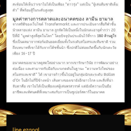
สะท้อนให้เห็นว่าเขาไม่ได้เป็นเพียง “ดาวรุ่ง” แต่เป็น “ผู้เล่นทีมชาติเต็ม
ตัว” ที่พร้อมสู้ในระดับสูงสุด
มูลค่าทางการตลาดและอนาคตของ ลามีน ยามาล
จากสถิติของเว็บไซต์ Transfermarkt และการประเมินจากสื่อกีฬาชั้น
นำหลายแห่ง ลามีน ยามาล ถูกจัดให้เป็นหนึ่งในนักเตะอายุต่ำกว่า 20
ปีที่มี “มูลค่าสูงที่สุดในโลก” โดยปัจจุบันประเมินไว้ที่ราว
180 ล้านยูโร
ซึ่งเป็นผลมาจากฟอร์มอันยอดเยี่ยมทั้งในระดับสโมสรและทีมชาติ รวม
ถึงบทบาทที่เขาได้รับจากโค้ชชั้นนำ ซึ่งปกติไม่ค่อยเกิดขึ้นกับนักเตะวัย
เพียง 16-17 ปี
อนาคตของยามาลดูสดใสอย่างมาก หากเขารักษาวินัย การพัฒนาอย่าง
ต่อเนื่อง และสามารถรับมือกับแรงกดดันในฐานะ “ความหวังใหม่ของ
สโมสรและชาติ” ได้ เขาอาจก้าวขึ้นไปอยู่ในกลุ่มนักเตะระดับ Ballon
d’Or ในอีกไม่กี่ปีข้างหน้า เส้นทางของเขายังอีกยาวไกล และสิ่งที่น่า
จับตาคือ เขาไม่ได้เป็นเพียงแค่ผู้เล่นพรสวรรค์ แต่ยังมีความเป็นมือ
อาชีพและทัศนคติที่เหมาะสมกับการเป็นซูเปอร์สตาร์ในอนาคต
line ezgoal