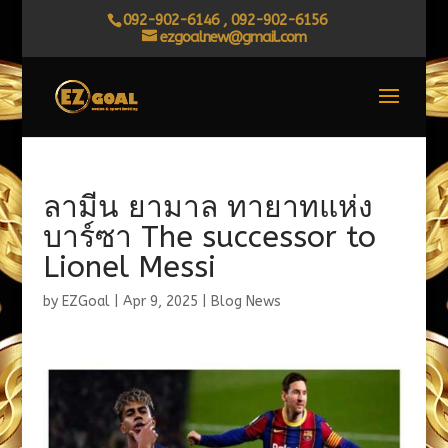
092-902-6146 , 092-902-6156
ezgoalnew@gmail.com
ลามีน ยามาล ทายาทแห่ง
บาร์ซา The successor to
Lionel Messi
by
EZGoal
|
Apr 9, 2025
|
Blog News