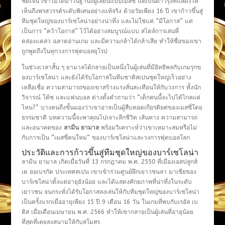
ชัดเจน เขาไม่ได้มาในฐานะผู้เลียนแบบเมสซี่ แต่เป็นดาวรุ่งที่แสดงให้
เห็นถึงพรสวรรค์ระดับพิเศษอย่างแท้จริง ด้วยวัยเพียง 16 ปี เขาก้าวขึ้นสู่
ทีมชุดใหญ่ของบาร์เซโลน่าอย่างน่าทึ่ง และไม่ใช่แค่ “มีโอกาส” แต่
เป็นการ “คว้าโอกาส” ไว้ได้อย่างสมบูรณ์แบบ สไตล์การเล่นที่
คล่องแคล่ว ฉลาดอ่านเกม และมีความกล้าได้กล้าเสีย ทำให้ชื่อของเขา
ถูกพูดถึงในทุกวงการฟุตบอลยุโรป
ในช่วงเวลาสั้น ๆ ยามาลได้กลายเป็นหนึ่งในผู้เล่นที่มีอิทธิพลกับเกมรุกข
องบาร์เซโลน่า และยังได้รับโอกาสในทีมชาติสเปนชุดใหญ่เร็วอย่าง
เหลือเชื่อ ความสามารถของเขาสร้างแรงสั่นสะเทือนให้กับวงการ ทั้งนัก
วิจารณ์ โค้ช และแฟนบอล ต่างตั้งคำถามว่า “เด็กคนนี้จะไปได้ไกลแค่
ไหน?” บางคนถึงขั้นมองว่าเขาอาจเป็นผู้สืบทอดเกียรติยศของเมสซี่โดย
ธรรมชาติ บทความนี้จะพาคุณไปเจาะลึกชีวิต เส้นทาง ความสามารถ
และอนาคตของ
ลามีน ยามาล
พร้อมวิเคราะห์ว่าเขาเหมาะสมหรือไม่
กับการเป็น “เมสซี่คนใหม่” ของบาร์เซโลน่าและวงการฟุตบอลโลก
ประวัติและการก้าวขึ้นสู่ทีมชุดใหญ่ของบาร์เซโลน่า
ลามีน ยามาล เกิดเมื่อวันที่ 13 กรกฎาคม พ.ศ. 2550 ที่เมืองเอสปลูกส์
เด ยอเบรกัต ประเทศสเปน เขาเข้าร่วมศูนย์ฝึกเยาวชนลา มาเซียของ
บาร์เซโลน่าตั้งแต่อายุยังน้อย และได้แสดงศักยภาพที่น่าทึ่งในระดับ
เยาวชน จนกระทั่งได้รับโอกาสลงเล่นให้กับทีมชุดใหญ่ของบาร์เซโลน่า
เป็นครั้งแรกเมื่ออายุเพียง 15 ปี 9 เดือน 16 วัน ในเกมที่พบกับเรอัล เบ
ติส เมื่อเดือนเมษายน พ.ศ. 2566 ทำให้เขากลายเป็นผู้เล่นที่อายุน้อย
ที่สุดที่เคยลงสนามให้กับสโมสร