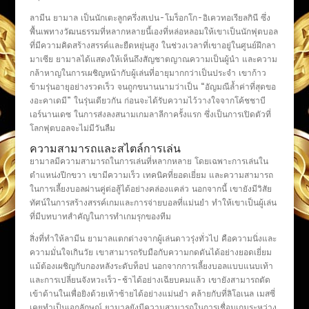
ลามีน ยามาล เป็นนักเตะลูกครึ่งสเปน-โมร็อกโก-อิเควทอเรียลกินี ซึ่ง
พื้นเพทางวัฒนธรรมที่หลากหลายนี้เองที่หล่อหลอมให้เขาเป็นนักฟุตบอล
ที่มีความคิดสร้างสรรค์และยืดหยุ่นสูง ในช่วงเวลาที่เขาอยู่ในศูนย์ฝึกลา
มาเซีย ยามาลได้แสดงให้เห็นถึงสัญชาตญาณความเป็นผู้นำ และความ
กล้าหาญในการเผชิญหน้ากับผู้เล่นที่อายุมากกว่าเป็นประจำ เขาก้าว
ข้ามรุ่นอายุอย่างรวดเร็ว จนถูกขนานนามว่าเป็น “อัญมณีล้ำค่าที่สุดขอ
งอะคาเดมี” ในรุ่นเดียวกัน ก่อนจะได้รับความไว้วางใจจากโค้ชชาบี
เอร์นานเดซ ในการส่งลงสนามเกมลาลีกาครั้งแรก ซึ่งเป็นการเปิดตัวที่
โลกฟุตบอลจะไม่มีวันลืม
ความสามารถและสไตล์การเล่น
ยามาลมีความสามารถในการเล่นที่หลากหลาย โดยเฉพาะการเล่นใน
ตำแหน่งปีกขวา เขามีความเร็ว เทคนิคที่ยอดเยี่ยม และความสามารถ
ในการเลี้ยงบอลผ่านคู่ต่อสู้ได้อย่างคล่องแคล่ว นอกจากนี้ เขายังมีวิสัย
ทัศน์ในการสร้างสรรค์เกมและการจ่ายบอลที่แม่นยำ ทำให้เขาเป็นผู้เล่น
ที่มีบทบาทสำคัญในการทำเกมรุกของทีม​
สิ่งที่ทำให้ลามีน ยามาลแตกต่างจากผู้เล่นดาวรุ่งทั่วไป คือความนิ่งและ
ความมั่นใจเกินวัย เขาสามารถรับมือกับความกดดันได้อย่างยอดเยี่ยม
แม้ต้องเผชิญกับกองหลังระดับท็อป นอกจากการเลี้ยงบอลแบบแนบเท้า
และการเปลี่ยนจังหวะเร็ว-ช้าได้อย่างเฉียบคมแล้ว เขายังสามารถตัด
เข้าด้านในเพื่อยิงด้วยเท้าซ้ายได้อย่างแม่นยำ คล้ายกับที่ลิโอเนล เมสซี่
เคยทำเป็นเอกลักษณ์ ยามาลยังมีความสามารถในการเชื่อมเกมระหว่าง