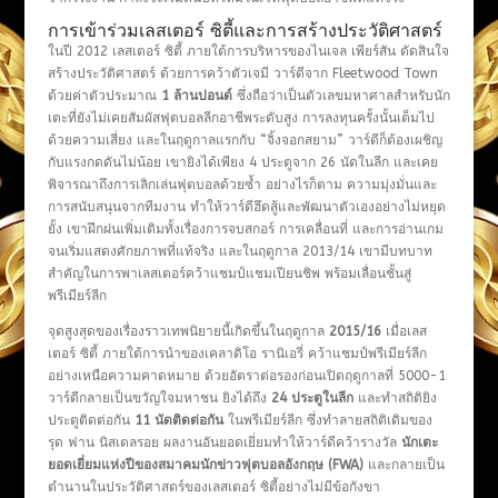
การเข้าร่วมเลสเตอร์ ซิตี้และการสร้างประวัติศาสตร์
ในปี 2012 เลสเตอร์ ซิตี้ ภายใต้การบริหารของไนเจล เพียร์สัน ตัดสินใจ
สร้างประวัติศาสตร์ ด้วยการคว้าตัวเจมี วาร์ดีจาก Fleetwood Town
ด้วยค่าตัวประมาณ
1 ล้านปอนด์
ซึ่งถือว่าเป็นตัวเลขมหาศาลสำหรับนัก
เตะที่ยังไม่เคยสัมผัสฟุตบอลลีกอาชีพระดับสูง การลงทุนครั้งนั้นเต็มไป
ด้วยความเสี่ยง และในฤดูกาลแรกกับ “จิ้งจอกสยาม” วาร์ดีก็ต้องเผชิญ
กับแรงกดดันไม่น้อย เขายิงได้เพียง 4 ประตูจาก 26 นัดในลีก และเคย
พิจารณาถึงการเลิกเล่นฟุตบอลด้วยซ้ำ อย่างไรก็ตาม ความมุ่งมั่นและ
การสนับสนุนจากทีมงาน ทำให้วาร์ดีฮึดสู้และพัฒนาตัวเองอย่างไม่หยุด
ยั้ง เขาฝึกฝนเพิ่มเติมทั้งเรื่องการจบสกอร์ การเคลื่อนที่ และการอ่านเกม
จนเริ่มแสดงศักยภาพที่แท้จริง และในฤดูกาล 2013/14 เขามีบทบาท
สำคัญในการพาเลสเตอร์คว้าแชมป์แชมเปียนชิพ พร้อมเลื่อนชั้นสู่
พรีเมียร์ลีก
จุดสูงสุดของเรื่องราวเทพนิยายนี้เกิดขึ้นในฤดูกาล
2015/16
เมื่อเลส
เตอร์ ซิตี้ ภายใต้การนำของเคลาดิโอ รานิเอรี่ คว้าแชมป์พรีเมียร์ลีก
อย่างเหนือความคาดหมาย ด้วยอัตราต่อรองก่อนเปิดฤดูกาลที่ 5000-1
วาร์ดีกลายเป็นขวัญใจมหาชน ยิงได้ถึง
24 ประตูในลีก
และทำสถิติยิง
ประตูติดต่อกัน
11 นัดติดต่อกัน
ในพรีเมียร์ลีก ซึ่งทำลายสถิติเดิมของ
รุด ฟาน นิสเตลรอย ผลงานอันยอดเยี่ยมทำให้วาร์ดีคว้ารางวัล
นักเตะ
ยอดเยี่ยมแห่งปีของสมาคมนักข่าวฟุตบอลอังกฤษ (FWA)
และกลายเป็น
ตำนานในประวัติศาสตร์ของเลสเตอร์ ซิตี้อย่างไม่มีข้อกังขา