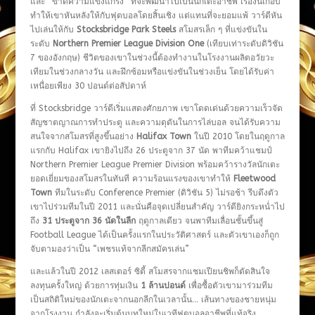
และ “ขาดความแข็งแกร่ง” ที่จะพัฒนาไปเป็นนักเตะอาชีพ เรื่องนี้เกือบ
ทำให้เขาหันหลังให้กับฟุตบอลโดยสิ้นเชิง แต่แทนที่จะยอมแพ้ วาร์ดีหัน
ไปเล่นให้กับ
Stocksbridge Park Steels
สโมสรเล็ก ๆ ที่แข่งขันใน
ระดับ
Northern Premier League Division One
(เทียบเท่าระดับดิวิชัน
7 ของอังกฤษ) ชีวิตของเขาในช่วงนี้ต้องทำงานในโรงงานผลิตอวัยวะ
เทียมในช่วงกลางวัน และฝึกซ้อมหรือแข่งขันในช่วงเย็น โดยได้รับค่า
เหนื่อยเพียง 30 ปอนด์ต่อสัปดาห์
ที่ Stocksbridge วาร์ดีเริ่มแสดงศักยภาพ เขาโดดเด่นด้วยความเร็วจัด
สัญชาตญาณการทำประตู และความดุดันในการไล่บอล จนได้รับความ
สนใจจากสโมสรที่สูงขึ้นอย่าง
Halifax Town
ในปี 2010 โดยในฤดูกาล
แรกกับ Halifax เขายิงไปถึง 26 ประตูจาก 37 นัด พาทีมคว้าแชมป์
Northern Premier League Premier Division พร้อมคว้ารางวัลนักเตะ
ยอดเยี่ยมของสโมสรในทันที ความร้อนแรงของเขาทำให้
Fleetwood
Town
ทีมในระดับ Conference Premier (ดิวิชัน 5) ไม่รอช้า รีบดึงตัว
เขาไปร่วมทีมในปี 2011 และนั่นคือจุดเปลี่ยนสำคัญ วาร์ดียิงกระหน่ำไป
ถึง
31 ประตูจาก 36 นัดในลีก
ฤดูกาลเดียว จนพาทีมเลื่อนชั้นขึ้นสู่
Football League ได้เป็นครั้งแรกในประวัติศาสตร์ และตัวเขาเองก็ถูก
จับตามองว่าเป็น “เพชรแท้จากลีกสมัครเล่น”
และแล้วในปี 2012 เลสเตอร์ ซิตี้ สโมสรจากแชมเปียนชิพก็ตัดสินใจ
ลงทุนครั้งใหญ่ ด้วยการทุ่มเงิน
1 ล้านปอนด์
เพื่อซื้อตัวเขามาร่วมทีม
เป็นสถิติใหม่ของนักเตะจากนอกลีกในเวลานั้น… เส้นทางของชายหนุ่ม
จากโรงงาน กำลังจะเริ่มต้นบทใหม่ในเวทีฟุตบอลอาชีพที่แท้จริง