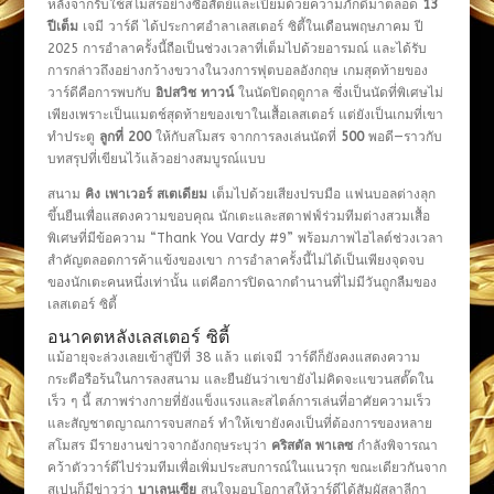
หลังจากรับใช้สโมสรอย่างซื่อสัตย์และเปี่ยมด้วยความภักดีมาตลอด
13
ปีเต็ม
เจมี วาร์ดี ได้ประกาศอำลาเลสเตอร์ ซิตี้ในเดือนพฤษภาคม ปี
2025 การอำลาครั้งนี้ถือเป็นช่วงเวลาที่เต็มไปด้วยอารมณ์ และได้รับ
การกล่าวถึงอย่างกว้างขวางในวงการฟุตบอลอังกฤษ เกมสุดท้ายของ
วาร์ดีคือการพบกับ
อิปสวิช ทาวน์
ในนัดปิดฤดูกาล ซึ่งเป็นนัดที่พิเศษไม่
เพียงเพราะเป็นแมตช์สุดท้ายของเขาในเสื้อเลสเตอร์ แต่ยังเป็นเกมที่เขา
ทำประตู
ลูกที่ 200
ให้กับสโมสร จากการลงเล่นนัดที่
500
พอดี—ราวกับ
บทสรุปที่เขียนไว้แล้วอย่างสมบูรณ์แบบ
สนาม
คิง เพาเวอร์ สเตเดียม
เต็มไปด้วยเสียงปรบมือ แฟนบอลต่างลุก
ขึ้นยืนเพื่อแสดงความขอบคุณ นักเตะและสตาฟฟ์ร่วมทีมต่างสวมเสื้อ
พิเศษที่มีข้อความ “Thank You Vardy #9” พร้อมภาพไฮไลต์ช่วงเวลา
สำคัญตลอดการค้าแข้งของเขา การอำลาครั้งนี้ไม่ได้เป็นเพียงจุดจบ
ของนักเตะคนหนึ่งเท่านั้น แต่คือการปิดฉากตำนานที่ไม่มีวันถูกลืมของ
เลสเตอร์ ซิตี้
อนาคตหลังเลสเตอร์ ซิตี้
แม้อายุจะล่วงเลยเข้าสู่ปีที่ 38 แล้ว แต่เจมี วาร์ดีก็ยังคงแสดงความ
กระตือรือร้นในการลงสนาม และยืนยันว่าเขายังไม่คิดจะแขวนสตั๊ดใน
เร็ว ๆ นี้ สภาพร่างกายที่ยังแข็งแรงและสไตล์การเล่นที่อาศัยความเร็ว
และสัญชาตญาณการจบสกอร์ ทำให้เขายังคงเป็นที่ต้องการของหลาย
สโมสร มีรายงานข่าวจากอังกฤษระบุว่า
คริสตัล พาเลซ
กำลังพิจารณา
คว้าตัววาร์ดีไปร่วมทีมเพื่อเพิ่มประสบการณ์ในแนวรุก ขณะเดียวกันจาก
สเปนก็มีข่าวว่า
บาเลนเซีย
สนใจมอบโอกาสให้วาร์ดีได้สัมผัสลาลีกา