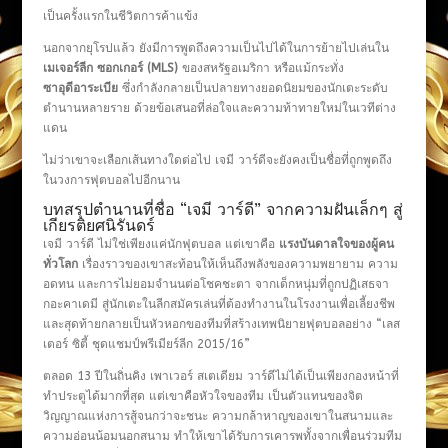
เป็นครั้งแรกในชีวิตการค้าแข้ง
นอกจากยุโรปแล้ว ยังมีการพูดถึงความเป็นไปได้ในการย้ายไปเล่นใน
เมเจอร์ลีก ซอกเกอร์ (MLS)
ของสหรัฐอเมริกา หรือแม้กระทั่ง
ซาอุดีอาระเบีย
ซึ่งกำลังกลายเป็นปลายทางยอดนิยมของนักเตะระดับ
ตำนานหลายราย ด้วยข้อเสนอที่ล่อใจและความท้าทายใหม่ในเวทีต่าง
แดน
ไม่ว่าเขาจะเลือกเส้นทางใดต่อไป เจมี วาร์ดีจะยังคงเป็นชื่อที่ถูกพูดถึง
ในวงการฟุตบอลไปอีกนาน
บทสรุปตำนานที่ชื่อ “เจมี วาร์ดี” จากความฝันเล็กๆ สู่
เกียรติยศนิรันดร์
เจมี วาร์ดี ไม่ใช่เพียงแค่นักฟุตบอล แต่เขาคือ
แรงบันดาลใจของผู้คน
ทั่วโลก
เรื่องราวของเขาสะท้อนให้เห็นถึงพลังของความพยายาม ความ
อดทน และการไม่ยอมจำนนต่อโชคชะตา จากเด็กหนุ่มที่ถูกปฏิเสธจา
กอะคาเดมี สู่นักเตะในลีกสมัครเล่นที่ต้องทำงานในโรงงานเพื่อเลี้ยงชีพ
และสุดท้ายกลายเป็นหัวหอกของทีมที่สร้างเทพนิยายฟุตบอลอย่าง “เลส
เตอร์ ซิตี้ ชุดแชมป์พรีเมียร์ลีก 2015/16”
ตลอด 13 ปีในถิ่นคิง เพาเวอร์ สเตเดียม วาร์ดีไม่ได้เป็นเพียงกองหน้าที่
ทำประตูได้มากที่สุด แต่เขาคือหัวใจของทีม เป็นตัวแทนของจิต
วิญญาณแห่งการสู้จนกว่าจะชนะ ความกล้าหาญของเขาในสนามและ
ความอ่อนน้อมนอกสนาม ทำให้เขาได้รับการเคารพทั้งจากเพื่อนร่วมทีม