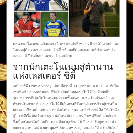
บทความนี้จะพาคุณย้อนรอยเส้นทางอันน่าทึ่งของเจมี วาร์ดี จากนักเตะ
โนเนมสู่ตำนานของเลสเตอร์ ซิตี้ พร้อมสถิติและผลงานที่น่าประทับใจ
ตลอด 13 ปีในถิ่นคิง เพาเวอร์ สเตเดียม
จากนักเตะโนเนมสู่ตำนาน
แห่งเลสเตอร์ ซิตี้
เจมี วาร์ดี (Jamie Vardy) เกิดเมื่อวันที่ 11 มกราคม ค.ศ. 1987 ที่เมือง
เชฟฟิลด์ ประเทศอังกฤษ ชีวิตในวัยเด็กของเขาไม่ได้โรยด้วยกลีบ
กุหลาบ วาร์ดีเติบโตในครอบครัวชนชั้นแรงงาน พ่อเป็นช่างเหล็ก แม่
ทำงานในภาคบริการ เขาไม่ได้มีเส้นทางที่ชัดเจนในการก้าวสู่การเป็น
นักเตะอาชีพเหมือนกับดาวรุ่งชื่อดังหลายคน แต่สิ่งที่เขามีคือ “หัวใจนัก
สู้” วาร์ดีเริ่มต้นเส้นทางลูกหนังในระดับเยาวชนกับเชฟฟิลด์ เวนส์เดย์
ซึ่งเป็นสโมสรในบ้านเกิด ทว่าเมื่ออายุเพียง 16 ปี เขากลับถูกปล่อยตัว
ออกจากอะคาเดมีด้วยเหตุผลที่เจ็บปวด—เขาถูกมองว่า “ตัวเล็กเกินไป”