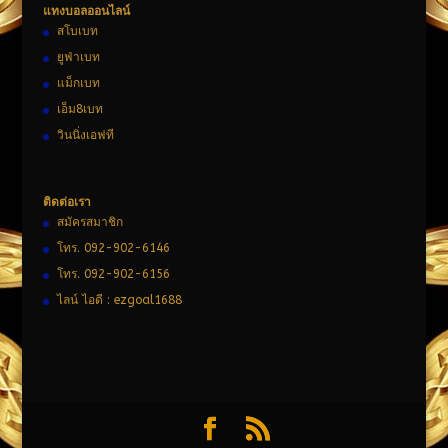
แทงบอลออนไลน์
สโบเบท
ยูฟ่าเบท
แม็กเบท
เอ็ม8เบท
วินนิ่งเอฟที
ติดต่อเรา
สมัครสมาชิก
โทร. 092-902-6146
โทร. 092-902-6156
ไลน์ ไอดี : ezgoal1688