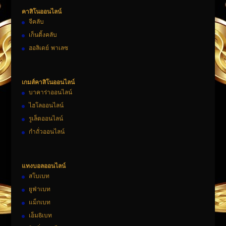
คาสิโนออนไลน์
จีคลับ
เก็นติ้งคลับ
ฮอลิเดย์ พาเลซ
เกมส์คาสิโนออนไลน์
บาคาร่าออนไลน์
ไฮโลออนไลน์
รูเล็ตออนไลน์
กำถั่วออนไลน์
แทงบอลออนไลน์
สโบเบท
ยูฟ่าเบท
แม็กเบท
เอ็ม8เบท