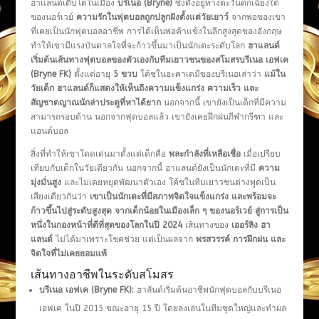
ฮาแลนด์เติบโตในเมือง
บรีเนอ (Bryne)
ซึ่งตั้งอยู่ทางตะวันตกเฉียงใต้
ของนอร์เวย์
ความรักในฟุตบอลถูกปลูกฝังตั้งแต่วัยเยาว์
จากพ่อของเขา
ที่เคยเป็นนักฟุตบอลอาชีพ การได้เห็นพ่อค้าแข้งในลีกสูงสุดของอังกฤษ
ทำให้เขามีแรงบันดาลใจที่จะก้าวขึ้นมาเป็นนักเตะระดับโลก
ฮาแลนด์
เริ่มต้นเส้นทางฟุตบอลของตัวเองกับทีมเยาวชนของสโมสรบรีเนอ เอฟเค
(Bryne FK)
ตั้งแต่อายุ
5 ขวบ
โค้ชในอะคาเดมีของบรีเนอเล่าว่า
แม้ใน
วัยเด็ก ฮาแลนด์ก็แสดงให้เห็นถึงความแข็งแกร่ง ความเร็ว และ
สัญชาตญาณนักล่าประตูที่หาได้ยาก
นอกจากนี้ เขายังเป็นเด็กที่มีความ
สามารถรอบด้าน นอกจากฟุตบอลแล้ว เขายังเคยฝึกฝนกีฬากรีฑา และ
แฮนด์บอล
สิ่งที่ทำให้เขาโดดเด่นมาตั้งแต่เด็กคือ
พละกำลังที่เหลือเชื่อ
เมื่อเปรียบ
เทียบกับเด็กในวัยเดียวกัน นอกจากนี้ ฮาแลนด์ยังเป็นนักเตะที่มี
ความ
มุ่งมั่นสูง
และไม่เคยหยุดพัฒนาตัวเอง โค้ชในทีมเยาวชนต่างพูดเป็น
เสียงเดียวกันว่า
เขาเป็นนักเตะที่มีสภาพจิตใจแข็งแกร่ง และพร้อมจะ
ก้าวขึ้นไปสู่ระดับสูงสุด
จากเด็กน้อยในเมืองเล็ก ๆ ของนอร์เวย์ สู่การเป็น
หนึ่งในกองหน้าที่ดีที่สุดของโลกในปี 2024
เส้นทางของ
เออร์ลิง ฮา
แลนด์
ไม่ได้มาเพราะโชคช่วย แต่เป็นผลจาก
พรสวรรค์ การฝึกฝน และ
จิตใจที่ไม่เคยยอมแพ้
เส้นทางอาชีพในระดับสโมสร
บรีเนอ เอฟเค (
Bryne FK):
ฮาลันด์เริ่มต้นอาชีพนักฟุตบอลกับบรีเนอ
เอฟเค ในปี 2015 ขณะอายุ 15 ปี โดยลงเล่นในทีมชุดใหญ่และทำผล