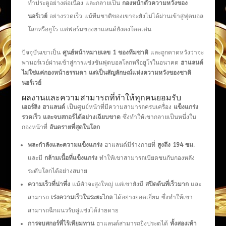
ทำประตูอย่างต่อเนื่อง และกลายเป็น
กองหน้าตัวความหวังของ
นอร์เวย์
อย่างรวดเร็ว แม้ทีมชาติของเขาจะยังไม่ได้ผ่านเข้าสู่ฟุตบอล
โลกหรือยูโร แต่ฟอร์มของฮาแลนด์ยังคงโดดเด่น
ปัจจุบันเขาเป็น
ศูนย์หน้าหมายเลข 1 ของทีมชาติ
และถูกคาดหวังว่าจะ
พานอร์เวย์ผ่านเข้าสู่การแข่งขันฟุตบอลโลกหรือยูโรในอนาคต
ฮาแลนด์
ไม่ใช่แค่กองหน้าธรรมดา แต่เป็นสัญลักษณ์แห่งความหวังของชาติ
นอร์เวย์
ผลงานและความสามารถที่ทำให้ทุกคนยอมรับ
เออร์ลิง ฮาแลนด์
เป็นศูนย์หน้าที่มีความสามารถครบเครื่อง
แข็งแกร่ง
รวดเร็ว และจบสกอร์ได้อย่างเฉียบขาด
ซึ่งทำให้เขากลายเป็นหนึ่งใน
กองหน้าที่
อันตรายที่สุดในโลก
พละกำลังและความแข็งแกร่ง
ฮาแลนด์มีร่างกายที่
สูงถึง
194 ซม.
และมี
กล้ามเนื้อที่แข็งแกร่ง
ทำให้เขาสามารถเบียดชนกับกองหลัง
ระดับโลกได้อย่างสบาย
ความเร็วที่น่าทึ่ง
แม้ตัวจะสูงใหญ่ แต่เขายังมี
สปีดต้นที่เร็วมาก
และ
สามารถ
เร่งความเร็วในระยะไกล
ได้อย่างยอดเยี่ยม ซึ่งทำให้เขา
สามารถฉีกแนวรับคู่แข่งได้ง่ายดาย
การจบสกอร์ที่ไร้เทียมทาน
ฮาแลนด์สามารถยิงประตูได้
ทั้งสองเท้า