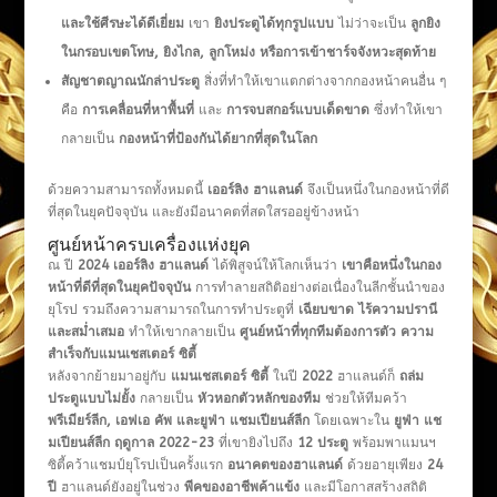
และใช้ศีรษะได้ดีเยี่ยม
เขา
ยิงประตูได้ทุกรูปแบบ
ไม่ว่าจะเป็น
ลูกยิง
ในกรอบเขตโทษ
, ยิงไกล, ลูกโหม่ง หรือการเข้าชาร์จจังหวะสุดท้าย
สัญชาตญาณนักล่าประตู
สิ่งที่ทำให้เขาแตกต่างจากกองหน้าคนอื่น ๆ
คือ
การเคลื่อนที่หาพื้นที่
และ
การจบสกอร์แบบเด็ดขาด
ซึ่งทำให้เขา
กลายเป็น
กองหน้าที่ป้องกันได้ยากที่สุดในโลก
ด้วยความสามารถทั้งหมดนี้
เออร์ลิง ฮาแลนด์
จึงเป็นหนึ่งในกองหน้าที่ดี
ที่สุดในยุคปัจจุบัน และยังมีอนาคตที่สดใสรออยู่ข้างหน้า
ศูนย์หน้าครบเครื่องแห่งยุค
ณ ปี
2024
เออร์ลิง ฮาแลนด์
ได้พิสูจน์ให้โลกเห็นว่า
เขาคือหนึ่งในกอง
หน้าที่ดีที่สุดในยุคปัจจุบัน
การทำลายสถิติอย่างต่อเนื่องในลีกชั้นนำของ
ยุโรป รวมถึงความสามารถในการทำประตูที่
เฉียบขาด ไร้ความปรานี
และสม่ำเสมอ
ทำให้เขากลายเป็น
ศูนย์หน้าที่ทุกทีมต้องการตัว
ความ
สำเร็จกับแมนเชสเตอร์ ซิตี้
หลังจากย้ายมาอยู่กับ
แมนเชสเตอร์ ซิตี้
ในปี
2022
ฮาแลนด์ก็
ถล่ม
ประตูแบบไม่ยั้ง
กลายเป็น
หัวหอกตัวหลักของทีม
ช่วยให้ทีมคว้า
พรีเมียร์ลีก, เอฟเอ คัพ และยูฟ่า แชมเปียนส์ลีก
โดยเฉพาะใน
ยูฟ่า แช
มเปียนส์ลีก ฤดูกาล 2022-23
ที่เขายิงไปถึง
12 ประตู
พร้อมพาแมนฯ
ซิตี้คว้าแชมป์ยุโรปเป็นครั้งแรก
อนาคตของฮาแลนด์
ด้วยอายุเพียง
24
ปี
ฮาแลนด์ยังอยู่ในช่วง
พีคของอาชีพค้าแข้ง
และมีโอกาสสร้างสถิติ