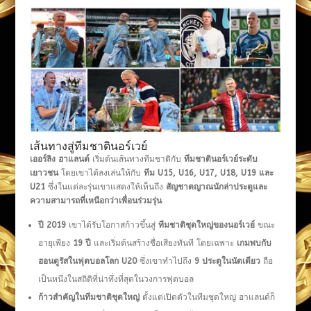
เส้นทางสู่ทีมชาตินอร์เวย์
เออร์ลิง ฮาแลนด์
เริ่มต้นเส้นทางทีมชาติกับ
ทีมชาตินอร์เวย์ระดับ
เยาวชน
โดยเขาได้ลงเล่นให้กับ
ทีม U15, U16, U17, U18, U19 และ
U21
ซึ่งในแต่ละรุ่นเขาแสดงให้เห็นถึง
สัญชาตญาณนักล่าประตูและ
ความสามารถที่เหนือกว่าเพื่อนร่วมรุ่น
ปี 2019
เขาได้รับโอกาสก้าวขึ้นสู่
ทีมชาติชุดใหญ่ของนอร์เวย์
ขณะ
อายุเพียง
19 ปี
และเริ่มต้นสร้างชื่อเสียงทันที โดยเฉพาะ
เกมพบกับ
ฮอนดูรัสในฟุตบอลโลก U20
ซึ่งเขาทำไปถึง
9 ประตูในนัดเดียว
ถือ
เป็นหนึ่งในสถิติที่น่าทึ่งที่สุดในวงการฟุตบอล
ก้าวสำคัญในทีมชาติชุดใหญ่
ตั้งแต่เปิดตัวในทีมชุดใหญ่ ฮาแลนด์ก็