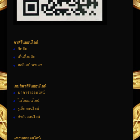
คาสิโนออนไลน์
จีคลับ
เก็นติ้งคลับ
ฮอลิเดย์ พาเลซ
เกมส์คาสิโนออนไลน์
บาคาร่าออนไลน์
ไฮโลออนไลน์
รูเล็ตออนไลน์
กำถั่วออนไลน์
แทงบอลออนไลน์