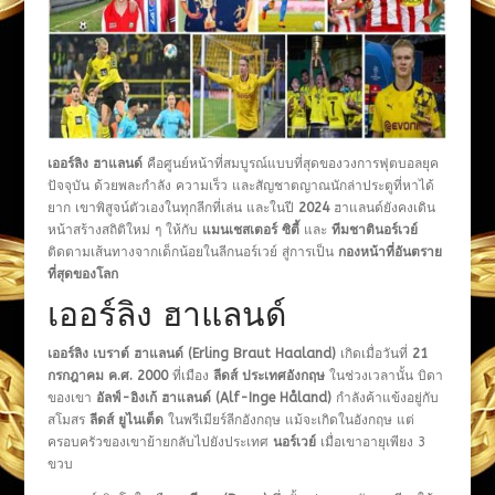
เออร์ลิง ฮาแลนด์
คือศูนย์หน้าที่สมบูรณ์แบบที่สุดของวงการฟุตบอลยุค
ปัจจุบัน ด้วยพละกำลัง ความเร็ว และสัญชาตญาณนักล่าประตูที่หาได้
ยาก เขาพิสูจน์ตัวเองในทุกลีกที่เล่น และในปี
2024
ฮาแลนด์ยังคงเดิน
หน้าสร้างสถิติใหม่ ๆ ให้กับ
แมนเชสเตอร์ ซิตี้
และ
ทีมชาตินอร์เวย์
ติดตามเส้นทางจากเด็กน้อยในลีกนอร์เวย์ สู่การเป็น
กองหน้าที่อันตราย
ที่สุดของโลก
เออร์ลิง ฮาแลนด์
เออร์ลิง เบราต์ ฮาแลนด์ (Erling Braut Haaland)
เกิดเมื่อวันที่
21
กรกฎาคม ค.ศ. 2000
ที่เมือง
ลีดส์ ประเทศอังกฤษ
ในช่วงเวลานั้น บิดา
ของเขา
อัลฟ์-อิงเก้ ฮาแลนด์ (Alf-Inge Håland)
กำลังค้าแข้งอยู่กับ
สโมสร
ลีดส์ ยูไนเต็ด
ในพรีเมียร์ลีกอังกฤษ แม้จะเกิดในอังกฤษ แต่
ครอบครัวของเขาย้ายกลับไปยังประเทศ
นอร์เวย์
เมื่อเขาอายุเพียง 3
ขวบ