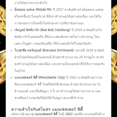
งานได้อย่างน่าประทับใจ​
ม็อลเดอ เอฟเค (
Molde FK):
ปี 2017 ฮาลันด์ย้ายไปม็อลเดอ เอฟเค
สโมสรชั้นนำในนอร์เวย์ ที่นี่เขาทำประตูได้อย่างต่อเนื่อง และได้รับ
การยกย่องว่าเป็นหนึ่งในนักเตะดาวรุ่งที่น่าจับตามอง
เร้ดบูลล์ ซัลซ์บวร์ก (
Red Bull Salzburg):
ปี 2019 ฮาลันด์ย้ายไป
ซัลซ์บวร์กในออสเตรีย ที่นี่เขาแสดงศักยภาพในการทำประตู โดย
เฉพาะในยูฟ่า แชมเปียนส์ลีก ที่ทำแฮตทริกได้ในนัดเปิดตัว​
โบรุสเซีย ดอร์ทมุนด์ (
Borussia Dortmund):
ปลายปี 2019 ฮาลันด์
ย้ายไปดอร์ทมุนด์ในเยอรมนี ด้วยค่าตัวประมาณ 20 ล้านยูโร เขายัง
คงทำประตูได้อย่างต่อเนื่อง และกลายเป็นกองหน้าที่ได้รับการยอมรับ
ในยุโรป​
แมนเชสเตอร์ ซิตี้ (Manchester City):
ปี 2022 ฮาลันด์ย้ายมาร่วม
ทีมแมนเชสเตอร์ ซิตี้ ในพรีเมียร์ลีกอังกฤษ ด้วยค่าตัวประมาณ 51
ล้านปอนด์ และเซ็นสัญญา 5 ปี เขาทำประตูได้อย่างมากมาย และ
ช่วยทีมคว้าแชมป์พรีเมียร์ลีกในฤดูกาลแรกที่เข้าร่วม​
ความสำเร็จกับสโมสร แมนเชสเตอร์ ซิตี้
หลังจากย้ายมาสู่
แมนเชสเตอร์ ซิตี้
ในปี
2022
เออร์ลิง ฮาแลนด์ก็สร้าง