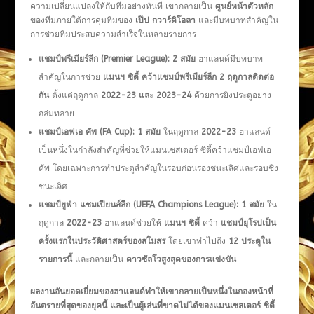
ความเปลี่ยนแปลงให้กับทีมอย่างทันที เขากลายเป็น
ศูนย์หน้าตัวหลัก
ของทีมภายใต้การคุมทีมของ
เป๊ป กวาร์ดิโอลา
และมีบทบาทสำคัญใน
การช่วยทีมประสบความสำเร็จในหลายรายการ
แชมป์พรีเมียร์ลีก (
Premier League): 2 สมัย
ฮาแลนด์มีบทบาท
สำคัญในการช่วย
แมนฯ ซิตี้ คว้าแชมป์พรีเมียร์ลีก
2 ฤดูกาลติดต่อ
กัน
ตั้งแต่ฤดูกาล
2022-23 และ 2023-24
ด้วยการยิงประตูอย่าง
ถล่มทลาย
แชมป์เอฟเอ คัพ (FA Cup): 1 สมัย
ในฤดูกาล
2022-23
ฮาแลนด์
เป็นหนึ่งในกำลังสำคัญที่ช่วยให้แมนเชสเตอร์ ซิตี้คว้าแชมป์เอฟเอ
คัพ โดยเฉพาะการทำประตูสำคัญในรอบก่อนรองชนะเลิศและรอบชิง
ชนะเลิศ
แชมป์ยูฟ่า แชมเปียนส์ลีก (UEFA Champions League): 1 สมัย
ใน
ฤดูกาล
2022-23
ฮาแลนด์ช่วยให้
แมนฯ ซิตี้
คว้า
แชมป์ยุโรปเป็น
ครั้งแรกในประวัติศาสตร์ของสโมสร
โดยเขาทำไปถึง
12 ประตูใน
รายการนี้
และกลายเป็น
ดาวซัลโวสูงสุดของการแข่งขัน
ผลงานอันยอดเยี่ยมของฮาแลนด์ทำให้เขากลายเป็นหนึ่งในกองหน้าที่
อันตรายที่สุดของยุคนี้ และเป็นผู้เล่นที่ขาดไม่ได้ของแมนเชสเตอร์ ซิตี้