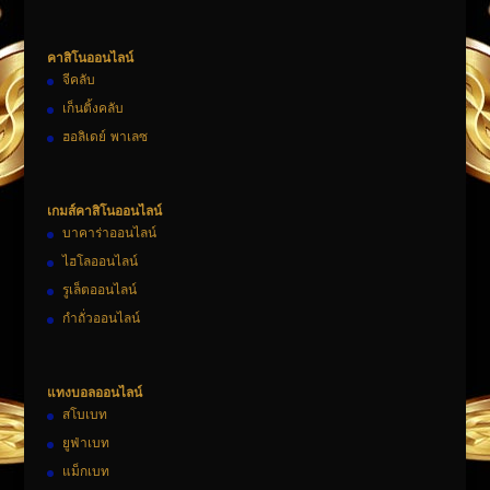
คาสิโนออนไลน์
จีคลับ
เก็นติ้งคลับ
ฮอลิเดย์ พาเลซ
เกมส์คาสิโนออนไลน์
บาคาร่าออนไลน์
ไฮโลออนไลน์
รูเล็ตออนไลน์
กำถั่วออนไลน์
แทงบอลออนไลน์
สโบเบท
ยูฟ่าเบท
แม็กเบท