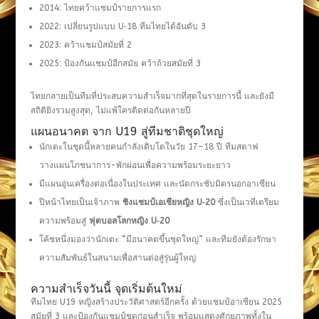
2014: ไทยคว้าแชมป์รายการแรก
2022: เปลี่ยนรูปแบบ U‑18 ทีมไทยได้อันดับ 3
2023: คว้าแชมป์สมัยที่ 2
2025: ป้องกันแชมป์อีกสมัย คว้าถ้วยสมัยที่ 3
ไทยกลายเป็นทีมที่ประสบความสำเร็จมากที่สุดในรายการนี้ และยังมี
สถิติยิงรวมสูงสุด, ไม่แพ้ใครติดต่อกันหลายปี
แผนอนาคต จาก U19 สู่ทีมชาติชุดใหญ่
นักเตะในชุดนี้หลายคนกำลังเติบโตในวัย 17–18 ปี ทีมสตาฟ
วางแผนโภชนาการ-พักผ่อนเพื่อความพร้อมระยะยาว
มีแผนอุ่นเครื่องต่อเนื่องในประเทศ และนัดกระชับมิตรนอกอาเซียน
ปีหน้าไทยเป็นเจ้าภาพ
ชิงแชมป์เอเชียหญิง
U‑20
ซึ่งเป็นเวทีเตรียม
ความพร้อมสู่
ฟุตบอลโลกหญิง
U‑20
โค้ชหนึ่งมองว่านักเตะ “มีอนาคตขึ้นชุดใหญ่” และทีมยังต้องรักษา
ความสัมพันธ์ในสนามเพื่อสานต่อสู่รุ่นผู้ใหญ่
ความสำเร็จวันนี้ จุดเริ่มต้นใหม่
ทีมไทย U19 หญิงสร้างประวัติศาสตร์อีกครั้ง ด้วยแชมป์อาเซียน 2025
สมัยที่ 3 และป้องกันแชมป์ชุดก่อนสำเร็จ พร้อมแสดงศักยภาพทั้งใน