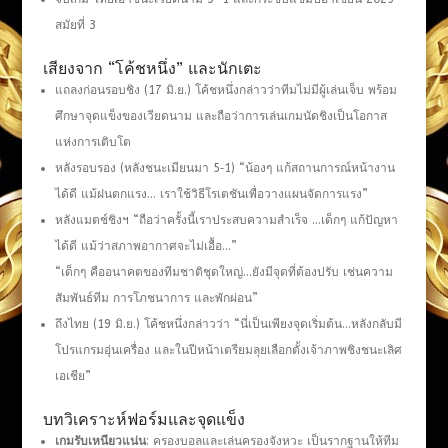
สมัยที่ 3
เสียงจาก “โค้ชหนึ่ง” และนักเตะ
แถลงก่อนรอบชิง (17 มิ.ย.) โค้ชหนึ่งกล่าวว่าทีมไม่มีผู้เล่นเจ็บ พร้อม
ศึกษาจุดแข็งของเวียดนาม และถือว่าการเล่นเกมนัดชิงเป็นโอกาส
แห่งการเติบโต
หลังรอบรอง (หลังชนะเมียนมา 5‑1) “น้องๆ แก้สถานการณ์หน้างาน
ได้ดี แม้ฝนตกแรง… เราใช้วิธีโรเตชันเพื่อวางแผนจัดการแรง”
หลังแมตช์ชิงฯ “ถือว่าครั้งนี้เราประสบความสำเร็จ …เด็กๆ แก้ปัญหา
ได้ดี แม้ว่าสภาพอากาศจะไม่เอื้อ…”
“เด็กๆ คืออนาคตของทีมชาติชุดใหญ่…ยังมีจุดที่ต้องปรับ เช่นความ
สัมพันธ์ทีม การโภชนาการ และพักผ่อน”
ถึงไทย (19 มิ.ย.) โค้ชหนึ่งกล่าวว่า “นี่เป็นเพียงจุดเริ่มต้น…หลังกลับมี
โปรแกรมอุ่นเครื่อง และในปีหน้าเตรียมลุยเลือกตั้งเจ้าภาพชิงชนะเลิศ
เอเชีย”
บทวิเคราะห์ฟอร์มและจุดแข็ง
เกมรับเหนียวแน่น
: ครองบอลและเล่นครองจังหวะ เป็นรากฐานให้ทีม