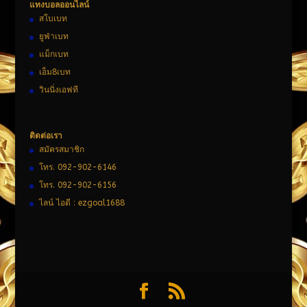
แทงบอลออนไลน์
สโบเบท
ยูฟ่าเบท
แม็กเบท
เอ็ม8เบท
วินนิ่งเอฟที
ติดต่อเรา
สมัครสมาชิก
โทร. 092-902-6146
โทร. 092-902-6156
ไลน์ ไอดี : ezgoal1688