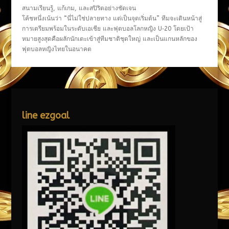
สนามเรียนรู้, แก้เกม, และสปิริตอย่างชัดเจน
โค้ชหนึ่งเน้นว่า “นี่ไม่ใช่ปลายทาง แต่เป็นจุดเริ่มต้น” ทีมจะเดินหน้าสู่
การเตรียมพร้อมในระดับเอเชีย และฟุตบอลโลกหญิง U‑20 โดยเป้า
หมายสูงสุดคือผลักนักเตะเข้าสู่ทีมชาติชุดใหญ่ และเป็นแกนหลักของ
ฟุตบอลหญิงไทยในอนาคต
line ezgoal