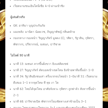
เวียดนามชนะอินโดนีเซีย 4–0 ผ่านเข้าชิง
ผู้เล่นตัวจริง
GK: อาทิมา บุญประกันภัย
แผงหลัง: มานิตา น้อยเวช, ภิญญาพัชญ์ กลิ่นคล้าย
กองกลาง–กองหน้า: ริญญาภัทร์ มูลดง (C), รสิตา, รัฐวลิน, กุลิสรา,
พัชรากร, ปรีชากรณ์, ณชนก, ปาริชาต
ไฮไลต์ 90 นาที
นาที 13: ณชนก ลากขึ้นฝั่งขวา ยิงแต่ติดเซฟ
นาที 27: ริญญาภัทร์ ตัดบอลเข้าเขตโทษ ยิงซ้ายพาทีมขึ้นนำ 1–0
นาที 34: รัฐวลินยิงชนเสา ครึ่งแรกจบไทยนำ 1–0นาที 51: เวียดนาม
ตีเสมอ 1–1 จากจุดโทษ ที ทุย งา โด
นาที 62: ไทยได้จุดโทษ อาศัยจังหวะ กุลิสรา ถูกฟาล์ว สังหารขึ้นนำ
2–1
นาที 68: ปาริชาตเปิด พัชรากรโฉบซัดทางเสาซ้ายเป็น 3–1
จบเกม ไทยเอาชนะเวียดนาม 3–1 และกระชับแชมป์อาเซียน 2025