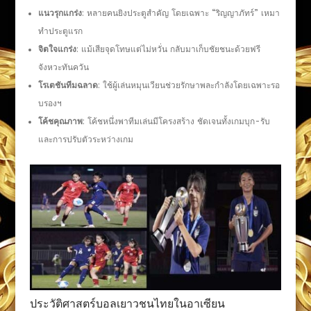
แนวรุกแกร่ง
: หลายคนยิงประตูสำคัญ โดยเฉพาะ “ริญญาภัทร์” เหมา
ทำประตูแรก
จิตใจแกร่ง
: แม้เสียจุดโทษแต่ไม่หวั่น กลับมาเก็บชัยชนะด้วยฟรี
จังหวะทันควัน
โรเตชันทีมฉลาด
: ใช้ผู้เล่นหมุนเวียนช่วยรักษาพละกำลังโดยเฉพาะรอ
บรองฯ
โค้ชคุณภาพ
: โค้ชหนึ่งพาทีมเล่นมีโครงสร้าง ชัดเจนทั้งเกมบุก-รับ
และการปรับตัวระหว่างเกม
ประวัติศาสตร์บอลเยาวชนไทยในอาเซียน