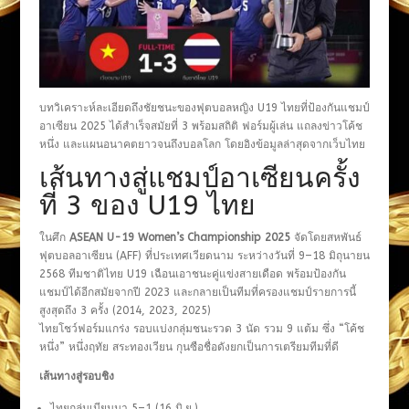
บทวิเคราะห์ละเอียดถึงชัยชนะของฟุตบอลหญิง U19 ไทยที่ป้องกันแชมป์
อาเซียน 2025 ได้สำเร็จสมัยที่ 3 พร้อมสถิติ ฟอร์มผู้เล่น แถลงข่าวโค้ช
หนึ่ง และแผนอนาคตยาวจนถึงบอลโลก โดยอิงข้อมูลล่าสุดจากเว็บไทย
เส้นทางสู่แชมป์อาเซียนครั้ง
ที่ 3 ของ U19 ไทย
ในศึก
ASEAN U-19 Women’s Championship 2025
จัดโดยสหพันธ์
ฟุตบอลอาเซียน (AFF) ที่ประเทศเวียดนาม ระหว่างวันที่ 9–18 มิถุนายน
2568 ทีมชาติไทย U19 เฉือนเอาชนะคู่แข่งสายเดือด พร้อมป้องกัน
แชมป์ได้อีกสมัยจากปี 2023 และกลายเป็นทีมที่ครองแชมป์รายการนี้
สูงสุดถึง 3 ครั้ง (2014, 2023, 2025)
ไทยโชว์ฟอร์มแกร่ง รอบแบ่งกลุ่มชนะรวด 3 นัด รวม 9 แต้ม ซึ่ง “โค้ช
หนึ่ง” หนึ่งฤทัย สระทองเวียน กุนซือชื่อดังยกเป็นการเตรียมทีมที่ดี
เส้นทางสู่รอบชิง
ไทยถล่มเมียนมา 5–1 (16 มิ.ย.)