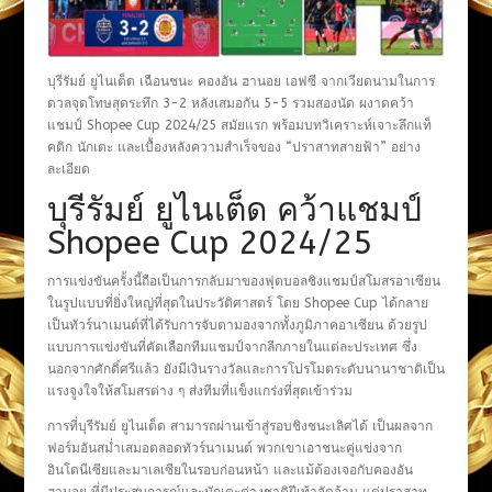
บุรีรัมย์ ยูไนเต็ด เฉือนชนะ คองอัน ฮานอย เอฟซี จากเวียดนามในการ
ดวลจุดโทษสุดระทึก 3-2 หลังเสมอกัน 5-5 รวมสองนัด ผงาดคว้า
แชมป์ Shopee Cup 2024/25 สมัยแรก พร้อมบทวิเคราะห์เจาะลึกแท็
คติก นักเตะ และเบื้องหลังความสำเร็จของ “ปราสาทสายฟ้า” อย่าง
ละเอียด
บุรีรัมย์ ยูไนเต็ด คว้าแชมป์
Shopee Cup 2024/25
การแข่งขันครั้งนี้ถือเป็นการกลับมาของฟุตบอลชิงแชมป์สโมสรอาเซียน
ในรูปแบบที่ยิ่งใหญ่ที่สุดในประวัติศาสตร์ โดย Shopee Cup ได้กลาย
เป็นทัวร์นาเมนต์ที่ได้รับการจับตามองจากทั้งภูมิภาคอาเซียน ด้วยรูป
แบบการแข่งขันที่คัดเลือกทีมแชมป์จากลีกภายในแต่ละประเทศ ซึ่ง
นอกจากศักดิ์ศรีแล้ว ยังมีเงินรางวัลและการโปรโมตระดับนานาชาติเป็น
แรงจูงใจให้สโมสรต่าง ๆ ส่งทีมที่แข็งแกร่งที่สุดเข้าร่วม
การที่บุรีรัมย์ ยูไนเต็ด สามารถผ่านเข้าสู่รอบชิงชนะเลิศได้ เป็นผลจาก
ฟอร์มอันสม่ำเสมอตลอดทัวร์นาเมนต์ พวกเขาเอาชนะคู่แข่งจาก
อินโดนีเซียและมาเลเซียในรอบก่อนหน้า และแม้ต้องเจอกับคองอัน