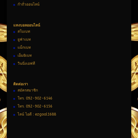
กำถั่วออนไลน์
แทงบอลออนไลน์
สโบเบท
ยูฟ่าเบท
แม็กเบท
เอ็ม8เบท
วินนิ่งเอฟที
ติดต่อเรา
สมัครสมาชิก
โทร. 092-902-6146
โทร. 092-902-6156
ไลน์ ไอดี : ezgoal1688