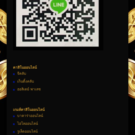
คาสิโนออนไลน์
จีคลับ
เก็นติ้งคลับ
ฮอลิเดย์ พาเลซ
เกมส์คาสิโนออนไลน์
บาคาร่าออนไลน์
ไฮโลออนไลน์
รูเล็ตออนไลน์