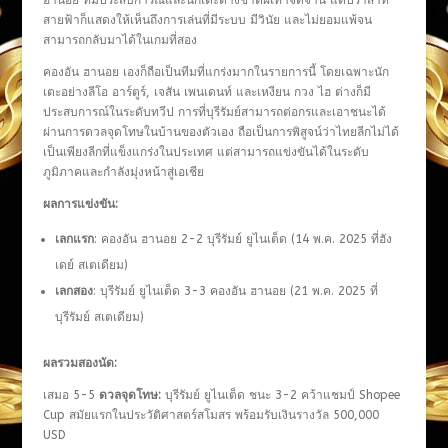
ฮานอย ที่มีประสบการณ์และนักเตะต่างชาติฝีเท้าจัดจ้าน แต่ปราสาท
สายฟ้าก็แสดงให้เห็นถึงการเล่นที่มีระบบ มีวินัย และไม่ยอมแพ้จน
สามารถกลับมาได้ในเกมที่สอง
คองอัน ฮานอย เองก็ถือเป็นทีมที่แกร่งมากในรายการนี้ โดยเฉพาะนัก
เตะอย่างลีโอ อาร์ตูร์, เจสัน เพนเดนท์ และเหงียน กวง ไฮ ต่างก็มี
ประสบการณ์ในระดับทวีป การที่บุรีรัมย์สามารถต่อกรและเอาชนะได้
ผ่านการดวลจุดโทษในบ้านของตัวเอง ถือเป็นการพิสูจน์ว่าไทยลีกไม่ได้
เป็นเพียงลีกที่แข็งแกร่งในประเทศ แต่สามารถแข่งขันได้ในระดับ
ภูมิภาคและกำลังมุ่งหน้าสู่เอเชีย
ผลการแข่งขัน:
เลกแรก
: คองอัน ฮานอย 2-2 บุรีรัมย์ ยูไนเต็ด (14 พ.ค. 2025 ที่ฮัง
เดย์ สเตเดียม)
เลกสอง
: บุรีรัมย์ ยูไนเต็ด 3-3 คองอัน ฮานอย (21 พ.ค. 2025 ที่
บุรีรัมย์ สเตเดียม)
ผลรวมสองนัด:
เสมอ 5-5
ดวลจุดโทษ:
บุรีรัมย์ ยูไนเต็ด ชนะ 3-2 คว้าแชมป์ Shopee
Cup สมัยแรกในประวัติศาสตร์สโมสร พร้อมรับเงินรางวัล 500,000
USD