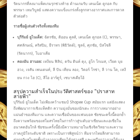
รัตนากรที่ลงมาแพ็คเกมรุกช่วงท้าย ด้านเกมรับ เคนเน็ต ดูกอล กับ
พรรษา เหมวิบูลย์ แสดงความแข็งแกร่งทั้งลูกกลางอากาศและการดวล
ตัวต่อตัว
รายชื่อผู้เล่นตัวจริงทั้งสองทีม
บุรีรัมย์ ยูไนเต็ด:
ฉัตรชัย, ดิออน คูลส์, เคนเน็ต ดูกอล (C), พรรษา,
ศศลักษณ์, คริสปิม, ธีราทร (พิธิวัตต์), ซูลจ์, ศุภชัย, บิสโซลี
(รัตนากร), โบอาเคีย
คองอัน ฮานอย:
เหงียน ฟิลิป, ตรัน ดินห์ ตุง, ฮูโก โกเมส, เวียต บุย
ฮวง, เจสัน เพนเดนท์, ลี ปัน เทียน ลอง, วิตอร์ โรซ่า, ลี วาน โด, เหงี
ยน กวง ไฮ (C), ลีโอ อาร์ตูร์, เซบาสเตียโอ้
สรุปความสำเร็จในประวัติศาสตร์ของ “ปราสาท
สายฟ้า”
บุรีรัมย์ ยูไนเต็ด ไม่เพียงคว้าแชมป์ Shopee Cup สมัยแรก แต่ยังแสดง
ถึงพัฒนาการเชิงแท็คติก ความมุ่งมั่นของนักเตะ การวางหมากอย่าง
แม่นยำของทีมงาน และความเชื่อมั่นของแฟนบอล ชัยชนะครั้งนี้ตอกย้ำ
ถึงความพร้อมของสโมสรไทยในการก้าวสู่ระดับอาเซียนและเอเชียใน
อนาคตอันใกล้ ชัยชนะครั้งนี้ยังมีความหมายในเชิงจิตวิทยาและความ
ภาคภูมิใจระดับชาติ เพราะเป็นการพิสูจน์ว่า ทีมจากไทยลีกสามารถ
ต่อกรกับสโมสรชั้นนำจากอาเซียนได้อย่างสูสี และเหนือกว่าภายใต้แรง