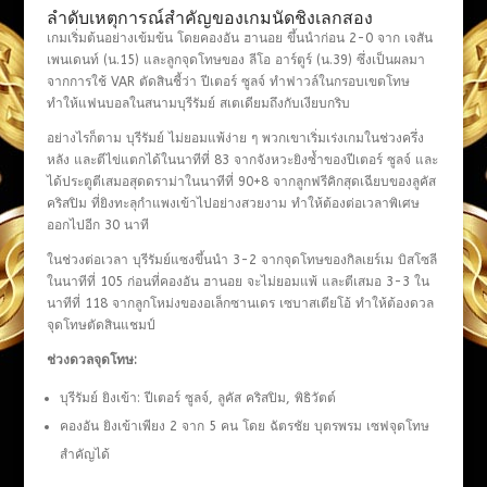
ลำดับเหตุการณ์สำคัญของเกมนัดชิงเลกสอง
เกมเริ่มต้นอย่างเข้มข้น โดยคองอัน ฮานอย ขึ้นนำก่อน 2-0 จาก เจสัน
เพนเดนท์ (น.15) และลูกจุดโทษของ ลีโอ อาร์ตูร์ (น.39) ซึ่งเป็นผลมา
จากการใช้ VAR ตัดสินชี้ว่า ปีเตอร์ ซูลจ์ ทำฟาวล์ในกรอบเขตโทษ
ทำให้แฟนบอลในสนามบุรีรัมย์ สเตเดียมถึงกับเงียบกริบ
อย่างไรก็ตาม บุรีรัมย์ ไม่ยอมแพ้ง่าย ๆ พวกเขาเริ่มเร่งเกมในช่วงครึ่ง
หลัง และตีไข่แตกได้ในนาทีที่ 83 จากจังหวะยิงซ้ำของปีเตอร์ ซูลจ์ และ
ได้ประตูตีเสมอสุดดราม่าในนาทีที่ 90+8 จากลูกฟรีคิกสุดเฉียบของลูคัส
คริสปิม ที่ยิงทะลุกำแพงเข้าไปอย่างสวยงาม ทำให้ต้องต่อเวลาพิเศษ
ออกไปอีก 30 นาที
ในช่วงต่อเวลา บุรีรัมย์แซงขึ้นนำ 3-2 จากจุดโทษของกิลเยร์เม บิสโซลี
ในนาทีที่ 105 ก่อนที่คองอัน ฮานอย จะไม่ยอมแพ้ และตีเสมอ 3-3 ใน
นาทีที่ 118 จากลูกโหม่งของอเล็กซานเดร เซบาสเตียโอ้ ทำให้ต้องดวล
จุดโทษตัดสินแชมป์
ช่วงดวลจุดโทษ:
บุรีรัมย์ ยิงเข้า: ปีเตอร์ ซูลจ์, ลูคัส คริสปิม, พิธิวัตต์
คองอัน ยิงเข้าเพียง 2 จาก 5 คน โดย ฉัตรชัย บุตรพรม เซฟจุดโทษ
สำคัญได้