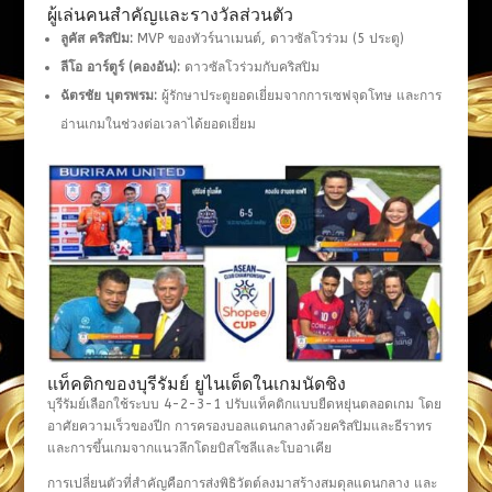
ผู้เล่นคนสำคัญและรางวัลส่วนตัว
ลูคัส คริสปิม:
MVP ของทัวร์นาเมนต์, ดาวซัลโวร่วม (5 ประตู)
ลีโอ อาร์ตูร์ (คองอัน):
ดาวซัลโวร่วมกับคริสปิม
ฉัตรชัย บุตรพรม:
ผู้รักษาประตูยอดเยี่ยมจากการเซฟจุดโทษ และการ
อ่านเกมในช่วงต่อเวลาได้ยอดเยี่ยม
แท็คติกของบุรีรัมย์ ยูไนเต็ดในเกมนัดชิง
บุรีรัมย์เลือกใช้ระบบ 4-2-3-1 ปรับแท็คติกแบบยืดหยุ่นตลอดเกม โดย
อาศัยความเร็วของปีก การครองบอลแดนกลางด้วยคริสปิมและธีราทร
และการขึ้นเกมจากแนวลึกโดยบิสโซลีและโบอาเคีย
การเปลี่ยนตัวที่สำคัญคือการส่งพิธิวัตต์ลงมาสร้างสมดุลแดนกลาง และ