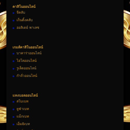
คาสิโนออนไลน์
จีคลับ
เก็นติ้งคลับ
ฮอลิเดย์ พาเลซ
เกมส์คาสิโนออนไลน์
บาคาร่าออนไลน์
ไฮโลออนไลน์
รูเล็ตออนไลน์
กำถั่วออนไลน์
แทงบอลออนไลน์
สโบเบท
ยูฟ่าเบท
แม็กเบท
เอ็ม8เบท