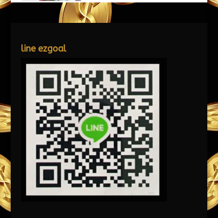
line ezgoal