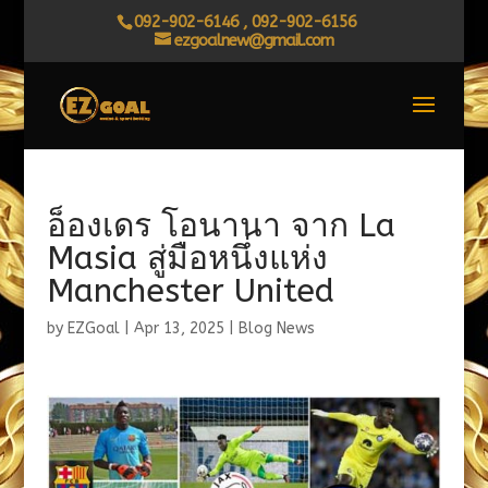
092-902-6146 , 092-902-6156
ezgoalnew@gmail.com
อ็องเดร โอนานา จาก La
Masia สู่มือหนึ่งแห่ง
Manchester United
by
EZGoal
|
Apr 13, 2025
|
Blog News