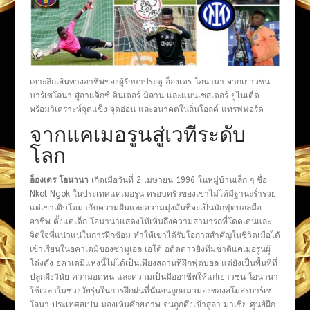
เจาะลึกเส้นทางอาชีพของผู้รักษาประตู อ็องเดร โอนานา จากเยาวชน
บาร์เซโลนา สู่อาแจ็กซ์ อินเตอร์ มิลาน และแมนเชสเตอร์ ยูไนเต็ด
พร้อมวิเคราะห์จุดแข็ง จุดอ่อน และอนาคตในถิ่นโอลด์ แทรฟฟอร์ด
จากแคเมอรูนสู่เวทีระดับ
โลก
อ็องเดร โอนานา
เกิดเมื่อวันที่ 2 เมษายน 1996 ในหมู่บ้านเล็ก ๆ ชื่อ
Nkol Ngok ในประเทศแคเมอรูน ครอบครัวของเขาไม่ได้มีฐานะร่ำรวย
แต่เขาเติบโตมากับความฝันและความมุ่งมั่นที่จะเป็นนักฟุตบอลมือ
อาชีพ ตั้งแต่เด็ก โอนานาแสดงให้เห็นถึงความสามารถที่โดดเด่นและ
จิตใจที่แน่วแน่ในการฝึกซ้อม ทำให้เขาได้รับโอกาสสำคัญในชีวิตเมื่อได้
เข้าเรียนในอคาเดมีของซามูเอล เอโต้ อดีตดาวยิงทีมชาติแคเมอรูนผู้
โด่งดัง อคาเดมีแห่งนี้ไม่ได้เป็นเพียงสถานที่ฝึกฟุตบอล แต่ยังเป็นพื้นที่ที่
ปลูกฝังวินัย ความอดทน และความเป็นมืออาชีพให้แก่เยาวชน โอนานา
ใช้เวลาในช่วงวัยรุ่นในการฝึกฝนที่นั่นจนถูกแมวมองของสโมสรบาร์เซ
โลนา ประเทศสเปน มองเห็นศักยภาพ จนถูกดึงเข้าสู่ลา มาเซีย ศูนย์ฝึก