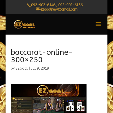
092-902-6146 , 092-902-6156
ezgoalnew@gmail.com
baccarat-online-
300×250
by
EZGoal
|
Jul 9, 2019