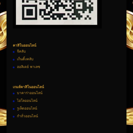
คาสิโนออนไลน์
จีคลับ
เก็นติ้งคลับ
ฮอลิเดย์ พาเลซ
เกมส์คาสิโนออนไลน์
บาคาร่าออนไลน์
ไฮโลออนไลน์
รูเล็ตออนไลน์
กำถั่วออนไลน์