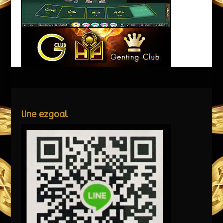
line ezgoal