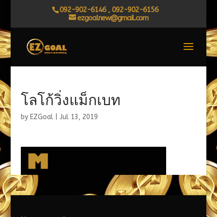
092-902-6146 , 092-902-6156
ezgoalnew@gmail.com
โลโก้วิ่งแม็กเบท
by
EZGoal
|
Jul 13, 2019