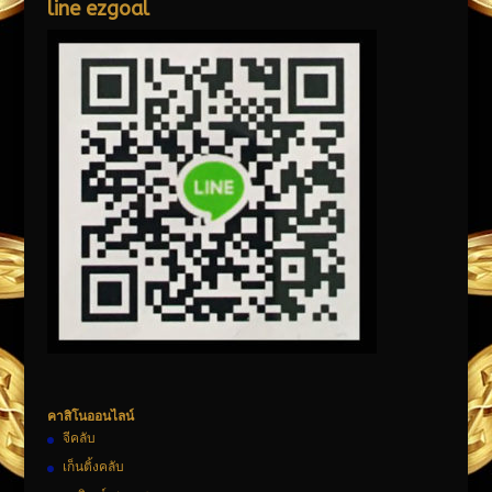
line ezgoal
คาสิโนออนไลน์
จีคลับ
เก็นติ้งคลับ