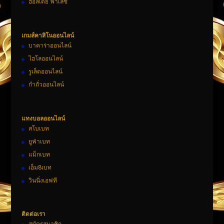
ฮอลิเดย์ พาเลซ
เกมส์คาสิโนออนไลน์
บาคาร่าออนไลน์
ไฮโลออนไลน์
รูเล็ตออนไลน์
กำถั่วออนไลน์
แทงบอลออนไลน์
สโบเบท
ยูฟ่าเบท
แม็กเบท
เอ็ม8เบท
วินนิ่งเอฟที
ติดต่อเรา