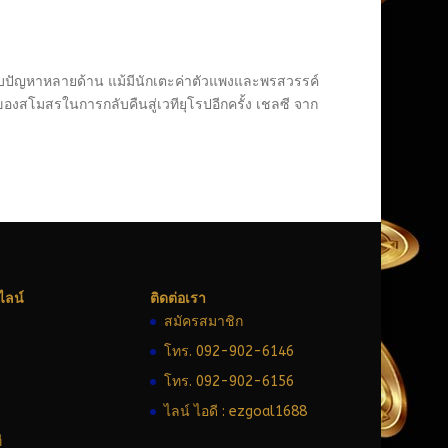
ะสบปัญหาหลายด้าน แม้มีนักเตะค่าตัวแพงและพรสวรรค์
องสโมสรในการกลับคืนสู่เวทียุโรปอีกครั้ง เชลซี จาก
ลน์
ติดต่อเรา
สมัครสมาชิก
โทร. 092-902-6146
โทร. 092-902-6156
ไลน์ ไอดี : ezgoal1688
ี