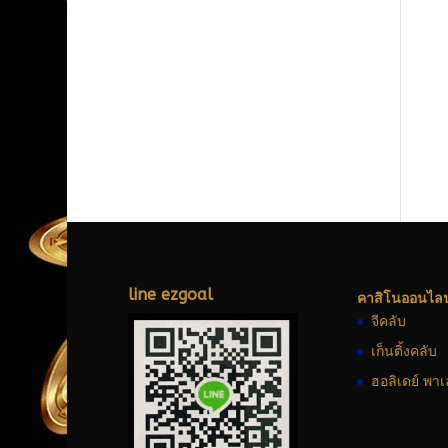
line ezgoal
คาสิโนออนไลน
จีคลับ
เก็นติ้งคลับ
ฮอลิเดย์ พา