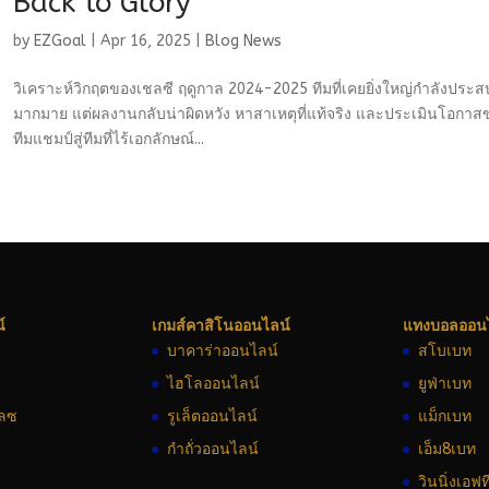
Back to Glory
by
EZGoal
|
Apr 16, 2025
|
Blog News
วิเคราะห์วิกฤตของเชลซี ฤดูกาล 2024-2025 ทีมที่เคยยิ่งใหญ่กำลังปร
มากมาย แต่ผลงานกลับน่าผิดหวัง หาสาเหตุที่แท้จริง และประเมินโอกาสข
ทีมแชมป์สู่ทีมที่ไร้เอกลักษณ์...
์
เกมส์คาสิโนออนไลน์
แทงบอลออนไ
บาคาร่าออนไลน์
สโบเบท
ไฮโลออนไลน์
ยูฟ่าเบท
เลซ
รูเล็ตออนไลน์
แม็กเบท
กำถั่วออนไลน์
เอ็ม8เบท
วินนิ่งเอฟท